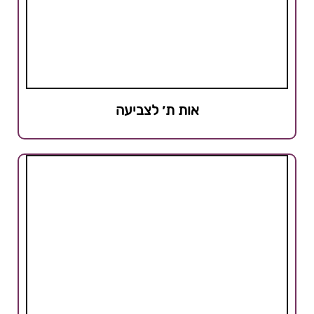
אות ת׳ לצביעה