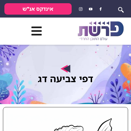
אינדקס אנ"ש
דפי צביעה דג