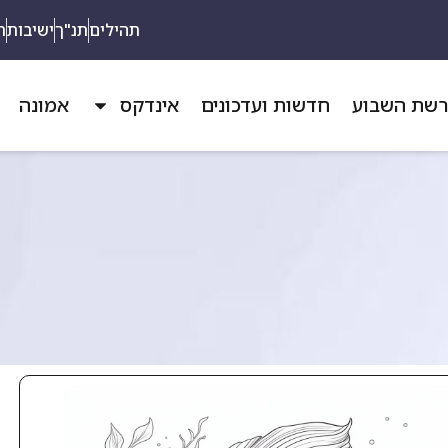
תהילים
תנ"ך
ישיבות
ת
שת השבוע
חדשות ועדכונים
אינדקס
אמונה