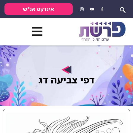
אינדקס אנ"ש
דפי צביעה דג