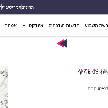
תהילים
תנ"ך
ישיבות
ת
שת השבוע
חדשות ועדכונים
אינדקס
אמונה
פיסו חינם