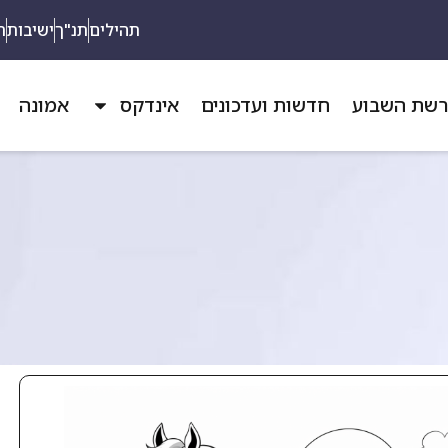
תהילים
תנ"ך
ישיבות
ת
שת השבוע
חדשות ועדכונים
אינדקס
אמונה