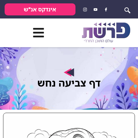
אינדקס אנ"ש
דף צביעה נחש