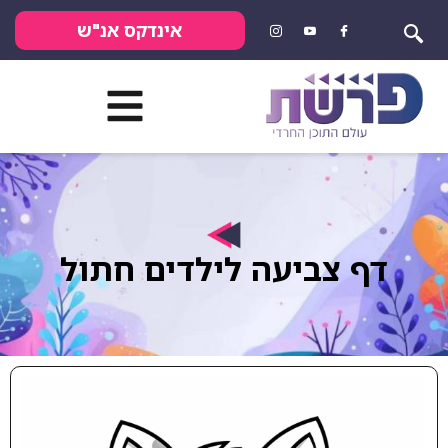
אינדקס אנ"ש
 צביעה לילדים חתול