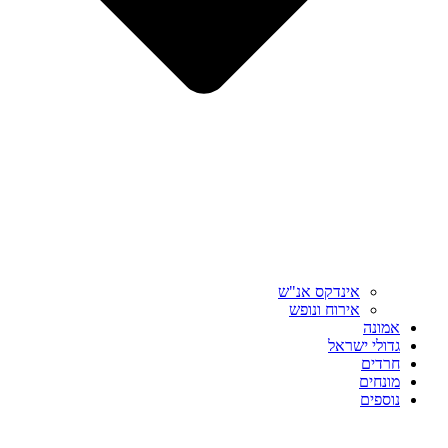
אינדקס אנ"ש
אירוח ונופש
אמונה
גדולי ישראל
חרדים
מונחים
נוספים