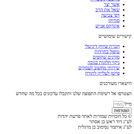
אשר יצר
שאל את הרב
דפי צביעה
סודוקו
אינדקס אנ״ש
קישורים שימושיים
חברת שיווק דיגיטלי
טיפול בחרדות
סורגים שקופים
ניקוי חלונות בגובה
שירותי מחשוב לעסקים
פייטן לעלייה לתורה
הישארו מעודכנים
הצטרפו אל רשימת התפוצה שלנו ותקבלו עדכונים בכל מה שחדש
מייל
הצטרפות
© כל הזכויות שמורות לאתר פרשת יהדות
לע"נ דוד ראש בן אסתר
לע"נ איתמר נסימוב בן מרגלית