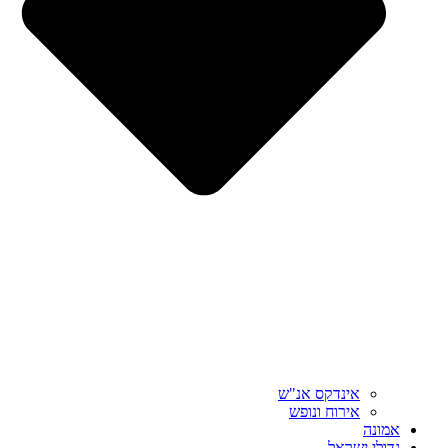
אינדקס אנ"ש
אירוח ונופש
אמונה
גדולי ישראל