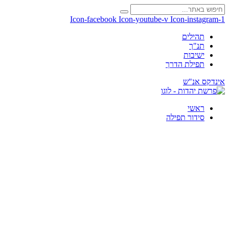
Icon-facebook
Icon-youtube-v
Icon-instagram-1
תהילים
תנ"ך
ישיבות
תפילת הדרך
אינדקס אנ"ש
ראשי
סידור תפילה