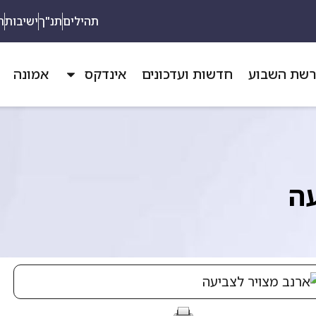
תהילים
תנ"ך
ישיבות
ת
שת השבוע
חדשות ועדכונים
אינדקס
אמונה
עה