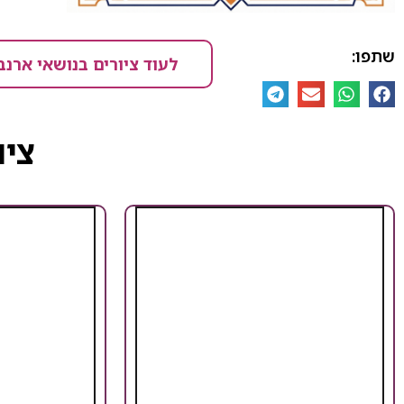
שתפו:
לעוד ציורים בנושאי ארנב
ציו