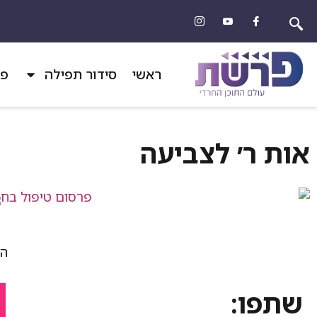
ראשי
סידור תפילה
פר
אות ר׳ לצביעה
הד
שתפו: