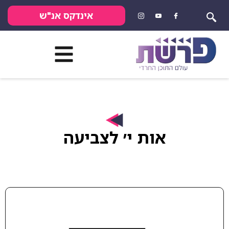
אינדקס אנ"ש
אות י׳ לצביעה