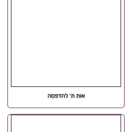
אות ת׳ להדפסה