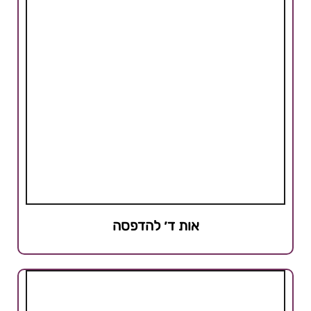
אות ד׳ להדפסה