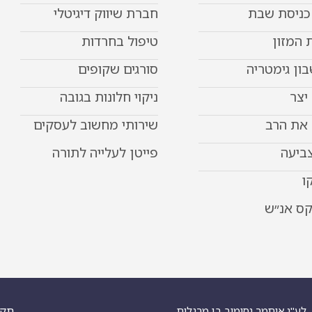
 כניסת שבת
חברת שיווק דיגיטלי
 המזון
טיפול בחרדות
ון גימטריה
סורגים שקופים
יצר
ניקוי חלונות בגובה
את הרב
שירותי מחשוב לעסקים
צביעה
פייטן לעלייה לתורה
ו
קס אנ״ש
תקנ
לע"נ איתמר נסימוב בן מרגלית