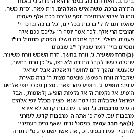
ברכתם. וזאת הברכה. בגימ' זו היא התורה. כי בזכות
התורה ברכה:
משה איש האלהים
. ר"ת מאה. וס"ת משה.
וזהו ה' אלהי אבותיכם יוסף עליכם ככם אלף פעמים.
שאמר תנו לו ק' ברכות בכל יום, וכל ברכה וברכה י'
זהובים הרי אלף. לכך אמר יוסף ה' עליכם ככם אלף
פעמים, משלי. ויברך אתכם משלו. הפסוק מתחיל בוי"ו
ומסיים בוי"ו לומר שבירך י"ב שבטים:
{ב}
וזרח משעיר
. ג'. וזרח בחשך. וזרח השמש וזרח משעיר.
שנגלה לעשו לקבל התורה ולא רצו, על כן וזרח בחשך,
שנענשו ונהפך להם לחושך ולאפלה. אבל ישראל
שקבלוה וזרח השמש. שנאמר מצות ה' ברה מאירת
עינים:
הופיע
. ג'. הופיע מהר פארן. מציון מכלל יופי אלהים
הופיע. אל נקמות ה' אל נקמות הופיע. [לאומות]. אבל
ישראל שקבלוה זכו למה שנא' מציון מכלל יופי אלהים
הופיע:
מרבבות
. ב'. ואתה מרבבות קדש. לא אירא
מרבבות עם. למה כי אתה ה' מרבבות קדש, לעזרני:
{ג}
אף חבב עמים
. בגימט' גרים. שאף גרים העתידין
להתגייר עמדו בסיני. וכן, את אשר ישנו פה. ס"ת תורה.