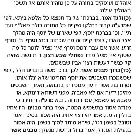
אוהלים ועוסקים בתורה על כן מזהיר אותם אל תשכן
באהליך עולה:
{כ}
ולגד אמר
. בברכתו של גד תמצא כל אלפא ביתא. לפי
שמרע"ה קבור בחלקו שקיים כל התורה כולה מאל"ף ועד
תי"ו. וכן בברכת יוסף. לפי שארונו של יוסף היה מהלך
אצל הארון, לומר קיים זה מה שכתוב בזה:
וטרף
. ב'. וטרף
זרוע. אשר אם עבר ורמס וטרף ואין מציל. לומר כל מה
שטרף אין מציל מידו:
נפתלי שבע רצון
. ר"ת נשר. שהיה
קל כנשר לעשות רצון אביו שבשמים:
{כד}
ברוך מבנים אשר
. לכך ברכו משה בדברים הללו, לפי
שכשמכרו השבטים את יוסף החרימו שלא יגלו אותו,
וסרח בת אשר ידעה ממכירתו בנבואה, ואמרו השבטים
מהיכן ידעה אם לא מאביה, מפני דשותא דינוקא, או
מאבא או מאמא, עמדו ונדוהו. ובא מרע"ה והתירו. כי
מנודה אסור בתשמיש המטה, אמר ברוך מבנים. היו אחיו
בדלין הימנו, אמר יהי רצוי אחיו. היה אסור בסיכה אמר
וטובל בשמן רגלו, שיהא מותר לסוך בשמן. היה אסור
בנעילת הסנדל, אמר ברזל ונחשת מנעלך:
מבנים אשר