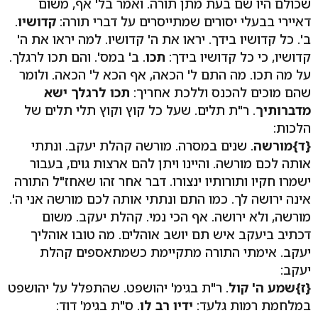
שכולם היו שם בעת מתן תורה. ואמר בל' אף, משום
דאיירי בבעלי יסורים שמתייסרים על דברי תורה:
קדושיו
.
ב'. כל קדושיו בידך. יראו את ה' קדושיו. למה יראו את ה'
קדושיו, כי כל קדושיו בידך:
תכו
. ב' במס'. והם תכו לרגלך.
על מה תכו. מה התם ל' הכאה, אף הכא ל' הכאה. ולומר
שהם מוכים להכנס וללכת אחריך:
תכו לרגלך ישא
מדברותיך
. ר"ת תלים. שעל כל קוץ וקוץ תלי תלים של
הלכות:
{ד}
מורשה
. שנים במסרה. מורשה קהלת יעקב. ונתתי
אותה לכם מורשה. והיינו ויתן להם ארצות גוים, בעבור
ישמרו חקיו ותורותיו ינצורו. דבר אחר זהו שאחז"ל התורה
אינה ירושה לך. כמו התם ונתתי אותה לכם מורשה אני ה'.
מורשה, ולא ירושה. אף הכי נמי. קהלת יעקב. משום
דכתיב ביעקב איש תם יושב אוהלים. מה טובו אוהליך
יעקב. אימתי התורה מתקיימת כשמתאספים קהלת
יעקב:
{ז}
שמע ה' קול
. ר"ת בגימ' יהושפט. שהתפלל על יהושפט
במלחמת רמות גלעד:
ידיו רב לו
. ס"ת בגימ' דוד: