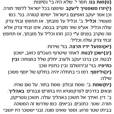
{ט}
ואת בנו
. חסר י'. שלא היה בי' נסיונות:
{י}
יורו משפטיך ליעקב
. שיפוצו בכל ישראל ללמוד תורה.
וכן אמר יעקב ואפיצם בישראל. ישימו קטורה. בגי'. כמו
מעשיר:
וכליל
. ב'. וכליל על מזבחך. אז תחפוץ זבחי צדק
עולה וכליל. אע"פ שזר מקריב בבמה, אינו זבחי צדק אלא
מה שקרב בפנים ע"י כהן. וזהו וכליל על מזבחך, אז תחפוץ
זבחי צדק עולה וכליל:
{יא}
ופועל ידיו תרצה
. בגי' שירות:
{יב}
ישכן לבטח
. לאחר שיטרוף העכו"ם כזאב, ישכון
לבטח. וכן ברכו יעקב ולערב יחלק שלל במנוחה:
ובין
כתיפיו
. בגי' ובירושלם: ובין כתפיו שכן:
{יג}
וליוסף
. רמז כי בתחלה יהיה בחלקו של יוסף משכן
שילה:
{יח}
שמח
. ב'. שמח זבולון. שמח בחור. על שם שהיו.
וצאים בדרכים לפרקמטיא היו בחורים וגבורים:
באהליך
.
ב'. דין. ואידך אל תשכן באהליך עולה. תשכן נוטריקון,
תורה. שטר. כתובים. נביאים. כמו שדרשו זה המשהה
בביתו שטר פרוע. וספר שאינו מוגה. ובני יששכר היו יושבי