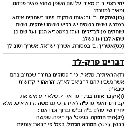
יהי רצוי
. ר"ת מאיר. על שם השמן שהוא מאיר פניהם.
ומאיר למנורה:
{כו}
שחקים
. ב'. ובגאותו שחקים. ועוזו בשחקים איתא
במדרש ששם בשמים יש רקיע ששמו שחקים, ששם
שוחקים מן לצדיקים. ועוזו בגימטריא המן. ועל שם כן
שהוא לבן ועז כשלג:
{כט}
אשריך
. ב' במסורה. אשריך ישראל. אשריך וטוב לך:
דברים פרק-לד
{ד}הראיתיך
. מלא י'. כי י' פסוקים בתורה שכתוב בהם
אשר נשבע להם להביאם לארץ. והראהו י' קדושות
שבא"י:
{ו}ויקבר אותו בגי
. חסר אל"ף. שלא ידע איש את
קבורתו. ואפי' מרע"ה לא ידע, כי גם משה נקרא איש. אלא
יחידו של עולם ב"ה וב"ש וברוך זכרו אמן:
{יב}היד החזקה
. בגימט' אף חימה. שמשה
כבשן:
המורא הגדול
. בגימ' פי הבאר: אותיות
(ולכל)