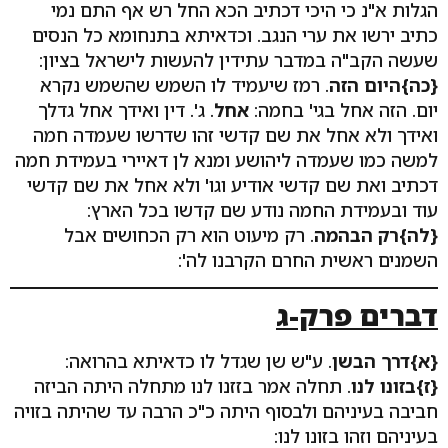
הגלות א"נ כי היכי דכתיב הכא החל רש אף התם נמי
כתיב ירשו את ערי הנגב. וכדאיתא בתנחומא כל הנסים
שעשה הקב"ה במדבר עתידין להעשות לישראל בציון:
{כה}היום הזה
. רמז שיעמיד לו השמש שהשמש נקרא
יום. הזה אחל בגי' בחמה:
אחל
. ג'. דין ואידך אחל גדלך
ואידך ולא אחל את שם קדשי זהו שדרשו שעמדה חמה
למשה כמו שעמדה ליהושע ומנא לן דאיירי בעמידת חמה
דכתיב ואת שם קדשי אודיע וגו' ולא אחל את שם קדשי
עוד ובעמידת החמה נודע שם קדשו בכל הארץ:
{לה}רק הבהמה
. רק מיעוט הוא רק הכחושים אבל
השמנים ראשית החרם הקרבנו לה':
דברים פרק-ג
{א}דרך הבשן
. ע"ש שן שגדל לו כדאיתא בהרואה:
{ז}בזונו לנו
. תחלה אמר בזזנו לנו מתחלה היתה הביזה
חביבה בעיניהם ולבסוף היתה כ"כ הרבה עד שהיתה בזויה
בעיניהם וזהו בזונו לנו: