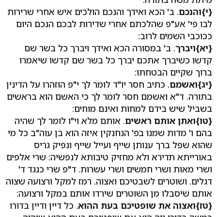
{י}
והנכם
. ב' הכא ואידך והנכם הולכים איש אחרי שרירות
לבו פי' אע"פ שהלכתם אחרי שדירות לבכם הנכם היום
ככוכבי השמים לרוב:
{יא}
ויברך
. ב' במסורה הכא ואידך ויברך כל בשר שם
קדשו כשיברך אתכם יברך כל בשר שם קדשו שיאמרו
ברוך שקיים הבטחתו:
{יג}
ואשמם
. כתיב חסר יו"ד לומר לך י"פ הוזהרו על הדינין
בתורה. ד"א ואשמם חסר לומר לך כי האשם הוא בראשים
בשביל שיש בידם למחות ואינם מוחים:
{טו}
ואתן אותם ראשים
. אותם מלא וי"ו לומר לך שהיה
בהם ו' מדות שמנו בפ' הנחנקין איזה הוא בן עוה"ב כל מי
שהוא שפל ברך ענותן שייף ועייל שייף ונפיק גריס
באורייתא תדירא ולא מחזיק טיבותא לנפשיה: שרי אלפים
ושרי מאות ושרי חמשים ושרי עשרות. ד"פ שרי כנגד ד'
דגלים. ושוטרים לשבטיכם ואצוה. רמז למקל ורצועה שצוה
אותם שיסבלו מן השוטרים שירדו אותם במקל ורצועה:
{טז}
ואצוה את שופטיכם בעת ההוא
. כל דיין ודיין בדורו