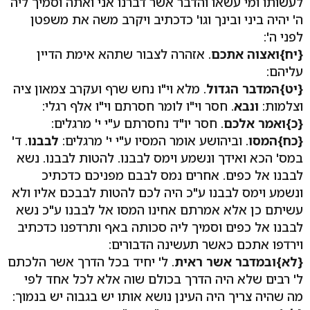
לעשותו ומי עשאו והדבר אשר דברנו אני ואתה וסמיך ליה
ה' יהיה ביני ובינך וגו' כדכתיב ויקרב משה את משפטן
לפני ה':
{יח}
ואצוה אתכם
. אזהרה לצבור שתהא אימת הדיין
עליהם:
{יט}
המדבר הגדול
. מלא וי"ו נחש שרף ועקרב צמאון ציה
וצלמות:
ונבא
. חסר וי"ו לומר חסרתם וי"ו אלף רגלי:
{כ}
ואמר אלכם
. חסר יו"ד נחסרתם ע"י י' מרגלים:
{כח}
המסו
. וביהושע אומר המסיו ע"י י' מרגלים:
לבבנו
. ד'
במס' הכא ואידך ונשמע וימס לבבנו. להטות לבבנו. נשא
לבבנו אל כפים. אחרים נמס לבבם מפניכם כדכתיכ
ונשמע וימס לבבנו ע"כ היה לכם להטות לבבכם אליו ולא
עשיתם כן אלא אמרתם אחינו המסו אל לבבנו ע"כ נשא
לבבנו אל כפים וסמיך ליה סכותה באף ותרדפנו כדכתיב
וירדפו אתכם כאשר תעשינה הדבורים:
{לא}
ובמדבר אשר ראית
. ל' יחיד בכל הדרך אשר הלכתם
ל' רבים שלא היה הדרך בכולם שוה אלא לכל אחד לפי
מה שהיה צריך היה העינן נושא אותו יש בגבוה יש בנמוך: