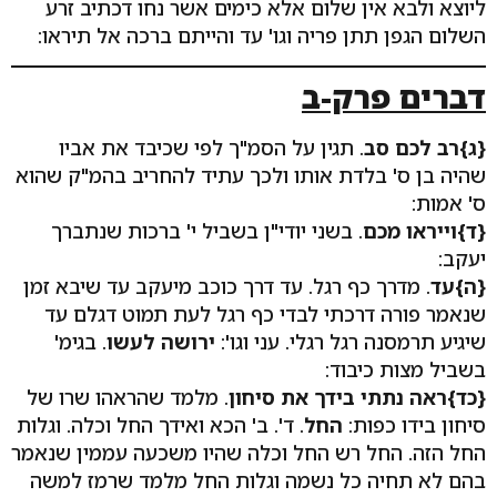
ליוצא ולבא אין שלום אלא כימים אשר נחו דכתיב זרע
השלום הגפן תתן פריה וגו' עד והייתם ברכה אל תיראו:
דברים פרק-ב
{ג}רב לכם סב
. תגין על הסמ"ך לפי שכיבד את אביו
שהיה בן ס' בלדת אותו ולכך עתיד להחריב בהמ"ק שהוא
ס' אמות:
{ד}וייראו מכם
. בשני יודי"ן בשביל י' ברכות שנתברך
יעקב:
{ה}עד
. מדרך כף רגל. עד דרך כוכב מיעקב עד שיבא זמן
שנאמר פורה דרכתי לבדי כף רגל לעת תמוט דגלם עד
שיגיע תרמסנה רגל רגלי. עני וגו':
ירושה לעשו
. בגימ'
בשביל מצות כיבוד:
{כד}ראה נתתי בידך את סיחון
. מלמד שהראהו שרו של
סיחון בידו כפות:
החל
. ד'. ב' הכא ואידך החל וכלה. וגלות
החל הזה. החל רש החל וכלה שהיו משכעה עממין שנאמר
בהם לא תחיה כל נשמה וגלות החל מלמד שרמז למשה