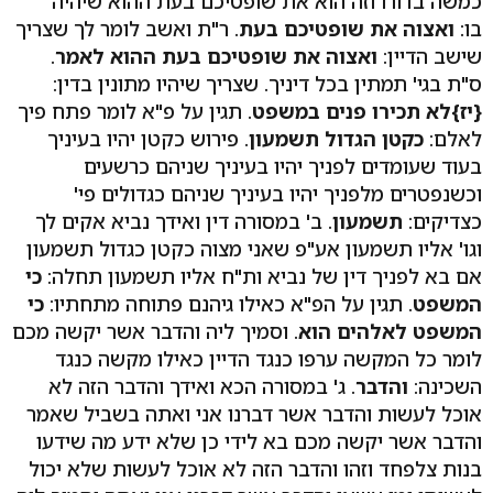
כמשה בדורו וזה הוא את שופטיכם בעת ההוא שיהיה
בו:
ואצוה את שופטיכם בעת
. ר"ת ואשב לומר לך שצריך
שישב הדיין:
ואצוה את שופטיכם בעת ההוא לאמר
.
ס"ת בגי' תמתין בכל דיניך. שצריך שיהיו מתונין בדין:
{יז}
לא תכירו פנים במשפט
. תגין על פ"א לומר פתח פיך
לאלם:
כקטן הגדול תשמעון
. פירוש כקטן יהיו בעיניך
בעוד שעומדים לפניך יהיו בעיניך שניהם כרשעים
וכשנפטרים מלפניך יהיו בעיניך שניהם כגדולים פי'
כצדיקים:
תשמעון
. ב' במסורה דין ואידך נביא אקים לך
וגו' אליו תשמעון אע"פ שאני מצוה כקטן כגדול תשמעון
אם בא לפניך דין של נביא ות"ח אליו תשמעון תחלה:
כי
המשפט
. תגין על הפ"א כאילו גיהנם פתוחה מתחתיו:
כי
המשפט לאלהים הוא
. וסמיך ליה והדבר אשר יקשה מכם
לומר כל המקשה ערפו כנגד הדיין כאילו מקשה כנגד
השכינה:
והדבר
. ג' במסורה הכא ואידך והדבר הזה לא
אוכל לעשות והדבר אשר דברנו אני ואתה בשביל שאמר
והדבר אשר יקשה מכם בא לידי כן שלא ידע מה שידעו
בנות צלפחד וזהו והדבר הזה לא אוכל לעשות שלא יכול