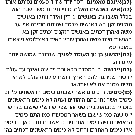
{לב}
אינכם מאמינם
. חסר יו"ד שיו"ד פעמים נסיתם אותו:
{לה}
איש באנשים האלה
. סופי תיבות משה שגם הוא
בכלל השבועה:
באנשים
. ג' דין ואידך ויתלו באנשים
הזקנים זקן בא באנשים מלמד שהיתה הגזירה אף על
משה ואהרן דכתיב באנשים הזקנים וכתיב זקן בא
באנשים היינו משה ואהרן שהיו באים באוכלוסא ויוצאים
באוכלוסא:
{לח}
יהושע בן נון העומד לפניך
. שגדולה שמושה יותר
מלמודה:
{לט}
יירשוה
. ב' במסרה הכא והם יירשוה ואידך עד עולם
יירשוה שניתנה להם הארץ ירושת עולם ולעולם לא היו
גולים ממנה אם לא שחטאו:
{מו}
כימים
. ד' כימים אשר ישבתם כימים הראשונים מ' יום
כימים אשר נחו בהם היהודים ועתה לא כימים הראשונים
בזכריה בנבואת בית שני זהו שפירש רש"י שישבו בקדש
י"ט שנה כמו שישבו בשאר המסעות כמו התם כימים
הראשונים שהיו ימים אחרונים כראשונים גם בכאן היו ימים
אלו כימים האחרים והתם לא כימים הראשונים דכתיב בהו