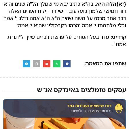
{יא}הלה היא
. בה"א כתיב יבא מי שמלך הל"ה שנים והוא
דור חמישי שלמון בועז עובד ישי דוד ויקח הערים האלה.
דבר אחר מרמז על משה שהיה ה"א ה"א אמה ודלג י' אמה
וכלי מלחמתו י' אמה והכהו בקרסוליו שהוא י' אמה:
קרדיט:
סדר בעל הטורים על פרשת דברים שייך ל"תורת
אמת".
שתפו את המאמר:
עסקים מומלצים באינדקס אנ"ש​