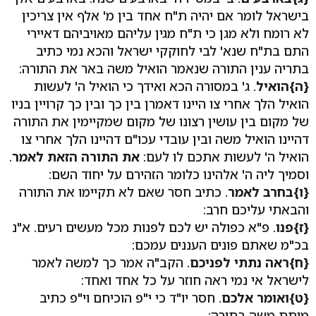
בישראל לומר אם יהיה ת"ח אחד בין מ' אלף אין צריכין
לא רומח ולא מגן כי ת"ח מגין עליהם מאויביהם דאיירי
התם בת"ח שנא' לבי לחוקקי ישראל והכא נמי כתיב
בתריה ענין התורה שנאמר הואיל משה באר את התורה:
{ה}
הואיל
. ג' במסורה הכא ואידך כי הואיל ה' לעשות
הואיל הלך אחרי צו היינו דאמרן בין כך ובין כך קרויין בניו
של מקום בין עושין רצונו של מקום שמקיימין את התורה
דהיינו הואיל משה ובין עובדי עכו"ם דהיינו הלך אחרי צו
הואיל ה' לעשות אתכם לו לעם:
את התורה הזאת לאמר
.
וסמיך ליה ה' אלהינו כלומר הזהירם על יחוד השם:
{ו}
בחרב לאמר
. כתיב חסר שאם לא תקיימו את התורה
והבאתי עליכם חרב:
{ז}
פנו
. פ"א כפולה יש לכם לפנות מכל מעשים רעים. א"נ
בכ"מ שאתם פונים העננים עמכם:
{ח}
ראה נתתי לפניכם
. הקב"ה אמר כך למשה לאמר
לישראל אי נמי ראה חוזר על כל אחד ואחד:
{ט}
ואומר אלכם
. חסר יו"ד כי י"פ הוכיחם וי"פ כתיב
מיתת משה בתורה: