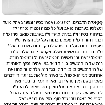
{א}
אלה הדברים
. רמז ג"פ. נאמרו כסיני ונשנו באהל מועד
ונשלשו בערבות מואב ועל כל מצוה ומצוה נכרתו י"ו
בריתות בסיני וי"ו באהל מועד וי"ו בערבות מואב שהן מ"ח
וכנגדן הזהיר מ"ח פעמים בתורה על ע"ג והזהיר מ"ח
פעמים בתורה על הגר שבא לדבק בתורה שנכרתו עלי'
מ"ח בריתות:
בראשית ואלה ויקרא וידבר אלה
. ס"ת
בגימט' יראת זהו ראשית חכמה יראת ה' ובגימט' תורה.
ר"ת של ה' חומשים ב' ו' ו' ו' א' בגי' אהיה. וסוף האותיות
של ה' חומשים מ' מ' י' ו' ל' בגי' הוא אלהינו זה וזהו ואת
אחרונים אני הוא:
מול
. ב' ואידך מול את בני וגו'. ה' דברים
נאמרו בקנה אין מוהלין בו ואין חותכין בו בשר ואין
שוחטין בו כדאיתא במס' חולין. וזה שאמר לו הקב"ה
ליהושע עשה לך חרבות צורים ואל תמול בהקנה הגדל
בסוף פי' באגם וזהו מול סוף. מול את בני ישראל:
{ג}
בארבעים
. ב' במס' ויהי בארבעים שנה. באדבעים אלף