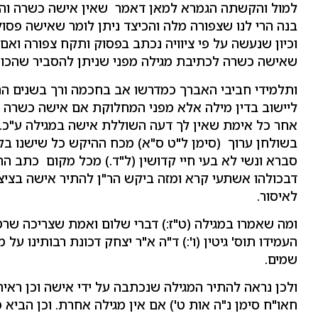
למול והקשתה הגמרא למאן דאמר שאין אישה כשרה והלו
בנה הרי לנו שצפורה מלה והכיצד ניתן לומר שאישה פס
וכיון שנעשה על פי ציוויה נכתב בפסוק ותקח צפורה ואם 
שאישה כשרה לכתיבת מגילה מפני שניתן להסביר שהכוונ
ותלמידי חביבי האברך כמדרשו אב בחכמה ורך בשנים הרב י
ליישוב בדין מילה אלא מפני המחלוקת אם אישה כשרה ל
אחר כל אימת שאין לך דעה השוללת אישה במגילה ע"כ. 
בשולחן ערוך (סימן ל"ט ס"א) מכח ההיקש כל שישנו בקשי
סברא ונשי לא בעי חיי קדושין (ל"ד.) מכל מקום כתב הר"
דבכולהו אשתעי קרא ומזה ביקש הר"ן להתיר אישה בציצית
לאיסור.
ומה שאמרו במגילה (ט"ז:) דברי שלום ואמת שצריכה שרט
העמידו תוס' גיטין (ו':) ד"ה א"ר יצחק דכונת רבותינו ע
שמים.
ולכן נראה להתיר המגילה שנכתבה על ידי אישה וכן ראי
חאו"ח סימן נ"ה אות ט') אם אין מגילה אחרת. וכן הביא