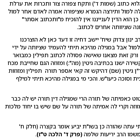
א כתוב (שמות ד') ותקח צפורה צור ותכרות את ערלת
ולה למול ותירצה הגמרא שציפורה אמרה לאדם אחר למול
כן הוא הדין לענייננו אין להוכיח מ"ותכתוב אסתר"
ה שציוותה אחרים לכתוב.
נון צדוק שיח' יישב דחיה זו דעד כאן לא הוצרכנו
מול אבל במגילה מהיכא תיתי להעמיד שציותה על ידי
ורק זאת מצאנו שאישה פסולה לכתוב תפילין כמבואר
רה ישנו בכתיבה גיטין (מה":) ומזוזה הגם שחייבת מכח
ן גיטין (שם) דהיקש זה קאי אספר תורה תפילין ומזוזות
 וסוכה כיעו"ש. והכי מי במגילה מהיכא תיתי למילף
וט כאמיתה של תורה הרי שמגילה דין תורה יש לה כבר
ל מזוזה וקרי לה אמיתה של תורה על שם שיש בו יחוד מלכות
תי עתה שהורה כן בשו"ת יביע אומר בקצרה (חלק ח'
 משמו הרב יריעות שלמה
(פרק ד' הלכה ט"ז)
.