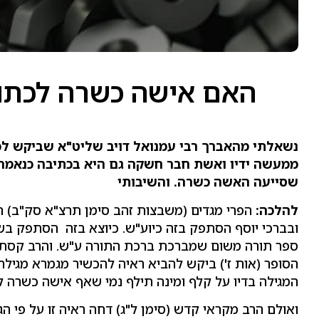
האם אישה כשרה לכתוב
נשאלתי מהאברך רבי עמנואל דויב שליט"א שביקש ל
ממעשה ידיו ואשת חבר חשקה גם היא בכתיבה כנאמר ב
שסייעה האשה כשרה. והשיבותי
להלכה:
הפרי מגדים (משבצות זהב סימן תרצ"א סק"ב) ה
ובברכי יוסף הסתפק בזה כיוע"ש. כיוצא בזה הסתפק בש
ספר תורה משום שמברכת ברכת התורה ע"ש. והרב קסת ה
הסופר (אות ז') ביקש להביא ראיה להכשיר מגמרא מגילה
המגילה בדיו על קלף ומינה תילף נמי שאף אישה כשרה ל
ואולם הרב מקראי קדש (סימן ל"ג) דחה ראיה זו על פי ה