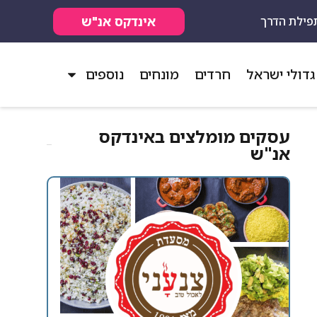
אינדקס אנ"ש
פילת הדרך
גדולי ישראל
חרדים
מונחים
נוספים
עסקים מומלצים באינדקס
אנ"ש​