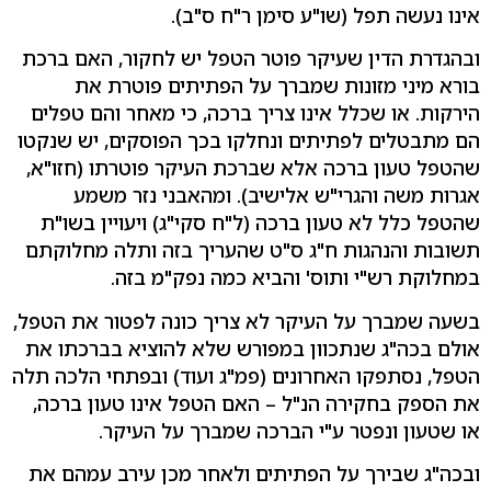
אינו נעשה תפל (שו"ע סימן ר"ח ס"ב).
ובהגדרת הדין שעיקר פוטר הטפל יש לחקור, האם ברכת
בורא מיני מזונות שמברך על הפתיתים פוטרת את
הירקות. או שכלל אינו צריך ברכה, כי מאחר והם טפלים
הם מתבטלים לפתיתים ונחלקו בכך הפוסקים, יש שנקטו
שהטפל טעון ברכה אלא שברכת העיקר פוטרתו (חזו"א,
אגרות משה והגרי"ש אלישיב). ומהאבני נזר משמע
שהטפל כלל לא טעון ברכה (ל"ח סקי"ג) ויעויין בשו"ת
תשובות והנהגות ח"ג ס"ט שהעריך בזה ותלה מחלוקתם
במחלוקת רש"י ותוס' והביא כמה נפק"מ בזה.
בשעה שמברך על העיקר לא צריך כונה לפטור את הטפל,
אולם בכה"ג שנתכוון במפורש שלא להוציא בברכתו את
הטפל, נסתפקו האחרונים (פמ"ג ועוד) ובפתחי הלכה תלה
את הספק בחקירה הנ"ל – האם הטפל אינו טעון ברכה,
או שטעון ונפטר ע"י הברכה שמברך על העיקר.
ובכה"ג שבירך על הפתיתים ולאחר מכן עירב עמהם את