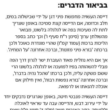
בביאור הדברים:
דייסה העשויה מחמשת מיני דגן על ידי שבישלוה במים,
חלב וכדומה, אם הדייסה קצת סמיכה באופן שצריך
לתת לה מעיכות בפה או לגלגלה בלשונו, מבואר
מהשולחן ערוך (סימן ר"ח סעיף ו') וכך כתב בספר
הליכות ברכות (עמוד קמ"ו) שהרי מוגדרת כאוכל ולכן
ברכתה 'בורא מיני מזונות', וברכה אחרונה 'על המחיה'.
אך אם היא נוזלית מאוד העוברת ישר לגרון דרך הפה
מבלי להשהותה בפיו למועכה או לגלגלה בלשונו הרי
ששם משקה עליה, ולכן ברכתו 'שהכל נהיה בדברו',
וברכה אחרונה 'בורא נפשות רבות', ואין חילוק אם
אוכלה להנאתו או לרפואה.
דייסה העשויה מנבטי חיטה, באופן שגרגרים נדבקים יחד
על ידי עירוב דבש, והדייסה עבה עד שראוי לאוכלה
וללועסה, כתב באגרות משה (חלק ד' סימן מ"ו) שאם