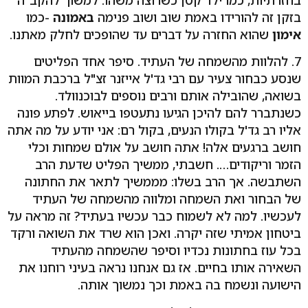
בחזרתיות, כמו ילד קטן כשרוצה משהו. למשוך להקב"ה
בזקן זה להורידו באמת שוב ושוב פנימה
באמונה
-כמו
אימון
שהוא החזרה על דברים עד שהופכים לחלק מאתנו.
7. להלוות מהשמחה של העתיד. סיפר אחד הפליטים
שנסע כבחור צעיר עם רבי גד'ל אייזנר זצ"ל ברכבת המוות
בשואה, שהובילה אותם ורבים נוספים לבוכנוולד.
כשנתברר להם להיכן הגיעו נתעטפו בייאוש. לפתע פונה
אליו רב גד'ל בקולו הנעים, בקול רם: אני יודע על מה אתה
חושב ברגעים אלה! אתה חושב על אולם שמחות וכלי
הזמר וריקודים…. חשבתי, ממשיך הפליט שדעת הרב
השתבשה. אך הרב בשלו: מממשיך לתאר את החתונה
של הבחור ואת השמחה ומלווה מהשמחה של העתיד
לעכשיו. למה לא לשמוח כבר עכשיו בעתיד? זה מראה על
ביטחון אמיתי שזה יקרה. ואכן הוא שרד את השואה ורקד
בכל עוז בחתונות נכדיו וסיפר שהשמחה מהעתיד
השאירה אותו בחיים. אז גם אנחנו נראה בעיני רוחנו את
הישועה ונשמח בה באמת וכך נמשוך אותה.