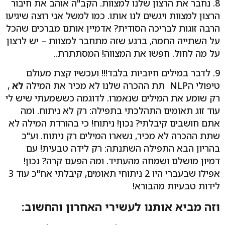
8. נחבר את הרצון שלנו למצוות. הקב"ה אוהב את חיבור
הרצון למצוות ויגשים לנו אותו. כמו למשל אני רוצה שיגיעו
הרבה זוגות לבריכה הסודית? אדמיין אותם מברכים שהכל
על השתייה החמה, ברגע שזה מתחבר למצוות – יש לרצון
על מה לחול. חפשו את המצווה! המסתתרת..
9. לדבר במילים חיוביות בלבד!!! ועכשיו קצת מעולם
טיפולי הNLP תת ההכרה שלנו לא מכיר את המילה
לא
,
רק שומע את המילים שנאמרו. לדוגמה כששמעתי שיש לי
עוד זוג תאומים התהלכתי בתפילה: רק לא ניתוח. ומה
אתם חושבים קיבלתי? נכון! ניתוח! כי בהורדת המילה לא
שתת ההכרה לא מכיר, נשארו המילים רק ניתוח. וע"כ
בהריון הבא התפילה השתנתה: רק לידה טבעית! עם
דמיון מושלם ושמחה מהעתיד. ומה הפעם קרה? נכון!
אפילו שבעברי היו 2 ניתוחי תאומים, קיבלתי אח"כ עוד 3
לידות טבעיות מהבורא!
וזה מביא אותנו לעשירי האחרון והחשוב: