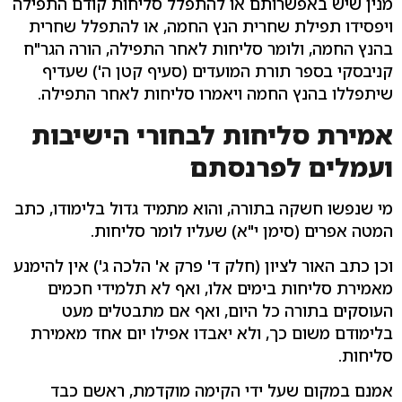
מנין שיש באפשרותם או להתפלל סליחות קודם התפילה
ויפסידו תפילת שחרית הנץ החמה, או להתפלל שחרית
בהנץ החמה, ולומר סליחות לאחר התפילה, הורה הגר"ח
קניבסקי בספר תורת המועדים (סעיף קטן ה') שעדיף
שיתפללו בהנץ החמה ויאמרו סליחות לאחר התפילה.
אמירת סליחות לבחורי הישיבות
ועמלים לפרנסתם
מי שנפשו חשקה בתורה, והוא מתמיד גדול בלימודו, כתב
המטה אפרים (סימן י"א) שעליו לומר סליחות.
וכן כתב האור לציון (חלק ד' פרק א' הלכה ג') אין להימנע
מאמירת סליחות בימים אלו, ואף לא תלמידי חכמים
העוסקים בתורה כל היום, ואף אם מתבטלים מעט
בלימודם משום כך, ולא יאבדו אפילו יום אחד מאמירת
סליחות.
אמנם במקום שעל ידי הקימה מוקדמת, ראשם כבד