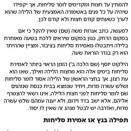
להמתין עד חצות ומקדימים לומר סליחות, אך יקפידו
שיהיה על כל פנים באשמורה האמצעית של הלילה שהוא
לערך כשעתים קודם חצות ולא קודם לכן.
למעשה, כתב אגרות משה (שם) שאין להקל כי אם
במקום הדחק, כגון במקום שיראים ללכת בשעה מאוחרת
בלילה ויתבטלו מאמירת סליחות בציבור, ומציין שההיתר
הוא רק בגדר הוראת שעה.
הילקוט יוסף (שם הלכה ב') הזמן הראוי ביותר לאמירת
סליחות בימים אלה הוא מחצות הלילה ואילך, שאז הוא
עת רצון, אך בחצי הראשון של הלילה אסור לומר סליחות
ושלש עשרה מדות, ויחיד שנמצא בבית כנסת שנוהגים
שם לומר סליחות לפני חצות הלילה, אינו רשאי להצטרף
אליהם, אלא ישב בדד וידום, ולא יענה עמהם שלש עשרה
מדות, ואדרבה יש לבטל מנהג זה שאין לו יסוד.
תפילה בנץ או אמירת סליחות