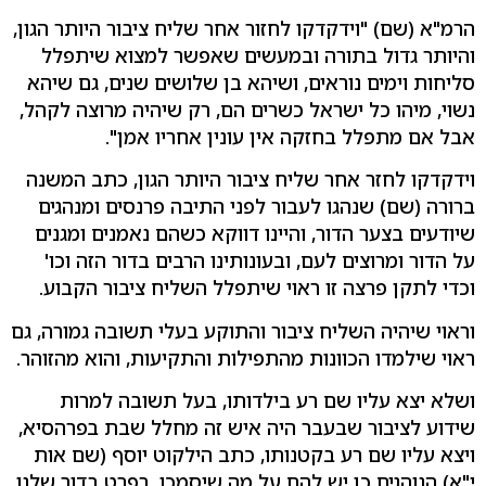
הרמ"א (שם) "וידקדקו לחזור אחר שליח ציבור היותר הגון,
והיותר גדול בתורה ובמעשים שאפשר למצוא שיתפלל
סליחות וימים נוראים, ושיהא בן שלושים שנים, גם שיהא
נשוי, מיהו כל ישראל כשרים הם, רק שיהיה מרוצה לקהל,
אבל אם מתפלל בחזקה אין עונין אחריו אמן".
וידקדקו לחזר אחר שליח ציבור היותר הגון, כתב המשנה
ברורה (שם) שנהגו לעבור לפני התיבה פרנסים ומנהגים
שיודעים בצער הדור, והיינו דווקא כשהם נאמנים ומגנים
על הדור ומרוצים לעם, ובעונותינו הרבים בדור הזה וכו'
וכדי לתקן פרצה זו ראוי שיתפלל השליח ציבור הקבוע.
וראוי שיהיה השליח ציבור והתוקע בעלי תשובה גמורה, גם
ראוי שילמדו הכוונות מהתפילות והתקיעות, והוא מהזוהר.
ושלא יצא עליו שם רע בילדותו, בעל תשובה למרות
שידוע לציבור שבעבר היה איש זה מחלל שבת בפרהסיא,
ויצא עליו שם רע בקטנותו, כתב הילקוט יוסף (שם אות
י"א) הנוהגים כן יש להם על מה שיסמכו, בפרט בדור שלנו