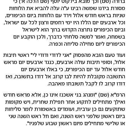
ברורה (שם) וכך מובא בילקוט יוסף (שם הלכה א') כי
מסורת בידנו שמשה רבינו ע"ה עלה להביא את הלוחות
שניות בראש חודש אלול וירד עם הלוחות ביום הכיפורים,
וכל ארבעים יום הללו היו ימי רחמים ורצון לכל עם ישראל,
וביום הכיפורים נתרצה הקדוש ברוך הוא לישראל
בשמחה, ואמר למשה סלחתי כדברך, ולכן הוקבע יום
הכיפורים ליום מחילה סליחה וכפרה.
ועוד טעם הובא מהפסוק "אני לדודי ודודי לי" ראשי תיבות
אלול, וסופי תיבות עולה ארבעים, כנגד ארבעים יום מראש
חודש אלול עד יום הכיפורים, כי באלו ארבעים יום
התשובה מקובלת להיות לבו קרוב אל דודו בתשובה, ואז
דודו קרוב לו לקבל תשובתו מאהבה.
הרמ"א (שם) "ומנהג בני אשכנז אינו כן, אלא מראש חודש
ואילך מתחילים לתקוע אחר תפילת שחרית, ויש מקומות
שתוקעים גם כן ערבית, ועומדים באשמורת לומר סליחות
ביום ראשון שלפני ראש השנה, ואם חל ראש השנה שני
או שלישי מתחילים מיום ראשון שבוע שלפניו".