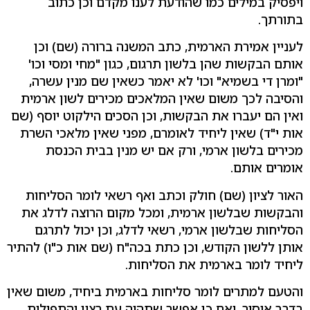
ויפסיק במילים כמו שהודעת לענו מקדם וכן כתוב
בתורתך.
לעניין אמירת הארמית, כתב המשנה ברורה (שם) וכן
אותם הבקשות שהן בלשון תרגום, כגון "מחי ומסי וכו'
"ומרן די בשמיא" וכו' לא יאמר כשאין שם מנין עשרה,
והסיבה לכך משום שאין המלאכים מכירים לשון ארמית
ואין הם יעברו את הבקשות, וכן הסכים הילקוט יוסף (שם
אות י"ד) שאין ליחיד לאומרם, מפני שאין מלאכי השרת
מכירים בלשון ארמי, ורק אם יש מנין בבית הכנסת
אומרים אותם.
האור לציון (שם) חולק וכתב ואף רשאי לומר הסליחות
והבקשות שבלשון ארמית, ומכל מקום הרוצה לדלג את
הסליחות שבלשון ארמי, רשאי לדלג, וכן יכול לתרגם
אותן ללשון הקודש, וכן כתת בכה"ח (שם אות כ"ו) להתיר
ליחיד לומר בארמית את הסליחות.
והטעם למתרים לומר סליחות בארמית ביחיד, משום שאין
בדבר איסור, ואם כן אפשר שתהיה עת רצון והתפילות