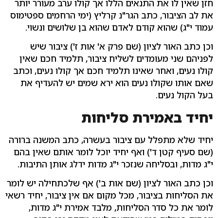
חזן שאין לו את התנאים הללו אך קולו ערב מעורר יותר
את לב הציבור, כתב הגר"נ קרליץ (ימי הרחמים ספטימוס
עמוד י"ג) שהוא קודם לאדם שהוא בן שלושים ונשוי.
וכן כתב האור לציון (שם פרק א' אות ז') ציבור שיש
לפניהם שני מעומדים לשליח ציבור, תלמיד חכם שאין
קולו נעים, ואחר שאינו תלמיד חכם אך קולו נעים, וכתב
שאם אותו שקולו נעים הוא ירא שמים יש להעדיף את
בעל הקול נעים.
יחיד באמירת סליחות
יחיד שלא מתפלל עם ציבור בעשרה, כתב המשנה ברורה
(שם סעיף קטן ד') ואף יחיד יוכל לומר אותם שאין בהם
י"ג מדות, ובסליחה שנזכר י"ג מדות ידלג אותן התיבות.
וכן כתב האור לציון (שם אות ב') אף שלכתחילה יש לומר
את הסליחות בציבור, מכל מקום אם אין ציבור, יחיד רשאי
לומר את כל סדר הסליחות, מלבד אמירת י"ג מדות,