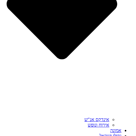
אינדקס אנ"ש
אירוח ונופש
אמונה
גדולי ישראל