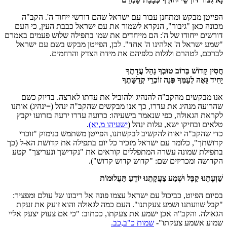
הפייטן מבקש ומתחנן עבור עם ישראל שהם דורשי ייחוד ה'. הקב"ה
מכונה כאן "גיבור", הנקרא לשמור את עם ישראל כבבת העין, כי העם
דורשים ייחודו של ה': הם מייחדים את שמו בתפילה שלוש פעמים באמרם
"שמע ישראל ה' אלהינו ה' אחד". לכן, הפייטן מבקש בשם עם ישראל
לברכם, לטהרם ולגלות כלפיהם את מידת הצדק והרחמים.
חֲסִין קָדוֹשׁ בְּרוֹב טוּבְךָ נַהֵל עֲדָתֶךָ
יָחִיד גֵּאֶה לְעַמְּךָ פְּנֵה זוֹכְרֵי קְדֻשָּׁתֶךָ
אנו מבקשים מהקב"ה להנהיג ולהוביל את עדתו לארצה. בדיוק כשם
שהרועה מנהיג את עדרו, כך אנו מבקשים שהקב"ה ינהל (=ינהיג) אותנו
לקראת הגאולה, כפי שנאמר בישעיהו: כרועה עדרו ירעה בזרועו יקבץ
טלאים ובחיקו ישא, עלות ינַהל (
ישעיהו מ,יא)
.
כדי שהקב"ה יאות להקשיב לבקשתנו, הפייטן משתמש בנימוק "זוכרי
קדושתך", כלומר עם ישראל מזכיר כל יום בתפילה את קדושת הא-ל (כך
בתפילת שמונה עשרה המתפללים קוראים את "נקדישך ונעריצך" קטע
הקדושה ומכריזים שם: "קדוש קדוש קדוש").
שַׁוְעָתֵנוּ קַבֵּל וּשְׁמַע צַעֲקָתֵנוּ יוֹדֵעַ תַּעֲלוּמוֹת
בסיום הפיוט, כביכול עם ישראל עצמו פונה אל ריבונו של עולם ומפציר:
"קבל שוועתנו ושמע צעקתנו". העם כמה לגאולה והוא זועק את זעקת
הגאולה. והקב"ה אכן ישמע את צעקתו, ככתוב: "כי אם צעוק יצעק אליי
שמוע אשמע צעקתו"-
שמות כ"ב,כב.