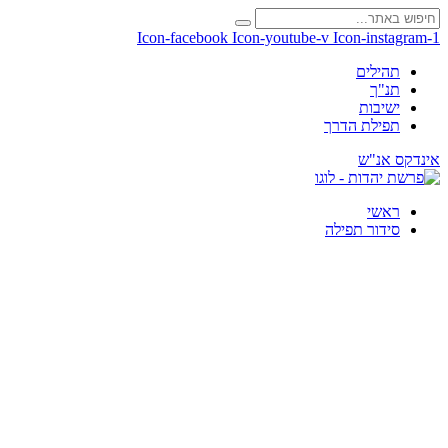
Icon-facebook
Icon-youtube-v
Icon-instagram-1
תהילים
תנ"ך
ישיבות
תפילת הדרך
אינדקס אנ"ש
ראשי
סידור תפילה