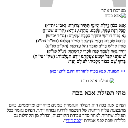
מערכת האתר
אָנָּא בְּכֹחַ גְדֻּלַּת יְמִינְךָ תַּתִּיר צְרוּרָה: (אב”ג ית”ץ)
קַבֵּל רִנַּת עַמְּךָ, שַׂגְּבֵנוּ, טַהֲרֵנוּ, נוֹרָא: (קר”ע שט”ן)
נָא גִבּוֹר דוֹרְשֵׁי יִחוּדְךָ כְּבָבַת שָׁמְרֵם: (נג”ד יכ”ש)
בָּרְכֵם טַהֲרֵם רַחֲמֵי צִדְקָתְךָ תָּמִיד גָמְלֵם: (בט”ר צת”ג)
חֲסִין קָדוֹשׁ בְּרוֹב טוּבְךָ נַהֵל עֲדָתְךָ: (חק”ב טנ”ע)
יָחִיד גֵּאָה לְעַמְּךְ פְּנֵה זוֹכְרֵי קְדֻשָּׁתְךָ: (יג”ל פז”ק)
שַׁוְעָתֵנוּ קַבֵּל וּשְׁמַע צַעֲקָתֵנוּ יוֹדֵעַ תַעֲלֻמוֹת: (שק”ו צי”ת)
בָּרוּךְ שֵׁם כְּבוֹד מַלְכוּתוֹ לְעוֹלָם וָעֶד:
>> תמונות אנא בכוח להורדה חינם לחצו כאן
מהי תפילת אנא בכח
הפיוט אנא בכח הוא תפילה הנאמרת בזמנים מיוחדים ומרוממים, בהם
מתבצעת עליה רוחנית של הנשמה לדרגה גבוהה יותר. הפיוט נאמר בכל
תפילת שחרית לאחר סדר עבודת הקורבנות, ובחלק מן הקהילות גם
בלילות שבת לפני אמירת "
לכה דודי
".