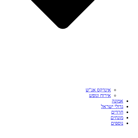
אינדקס אנ"ש
אירוח ונופש
אמונה
גדולי ישראל
חרדים
מונחים
נוספים