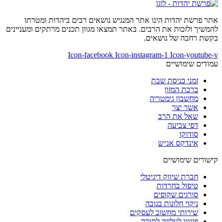
אתר פרשת יהדות הינו אתר המנגיש נושאים רבים ביהדות ומטרתו
להמשיך ולזכות את הרבים. באתר תמצאו מגוון תכנים מרתקים ומעניינים
בקשת רחבה של נושאים.
Icon-facebook
Icon-instagram-1
Icon-youtube-v
עמודים שימושיים
זמני כניסת שבת
ברכת המזון
מחשבון גימטריה
אשר יצר
שאל את הרב
דפי צביעה
סודוקו
אינדקס אנ״ש
קישורים שימושיים
חברת שיווק דיגיטלי
טיפול בחרדות
סורגים שקופים
ניקוי חלונות בגובה
שירותי מחשוב לעסקים
פייטן לעלייה לתורה