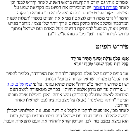
אומרים אותו גם קודם התקיעות בראש השנה, לאחר קידוש לבנה וכן
לאחר
ספירת העומר
. יש המזכירים את הפיוט גם בקריאת שמע על
המיטה. מקור הפיוט מיוחס ככל הנראה לתנא רבי נחוניא בן הקנה.
הרמח"ל (רבי משה חיים לוצאטו) מביא את הפיוט בספרו 'תפלות לפנות
המרכבה' ומשלב אותו כחלק מפיוט ארוך יותר שלו עצמו. מדובר בפיוט
עתיק מאוד, המסוגל להמתקת הדינים מעל האדם ועם ישראל (מתוך
פירוש לסידור “עת רצון” מכ”ק מוהרא”ש זי”ע)
פירוש הפיוט
אָנָּא בְּכֹחַ גְּדֻלַּת יְמִינְךָ תַּתִּיר צְרוּרָה
קַבֵּל רִנַּת עַמְּךָ שַׂגְּבֵנוּ טַהֲרֵנוּ נוֹרָא
אנו פונים לריבונו של עולם בבקשה "להתיר את הצרורה", כלומר להסיר
את הכבלים מעדת ישראל הצרורה בחבלי הגלות.
יש גם פירוש הרואה כ"צרורה" אשה שהיא עגונה, על פי
שמואל ב, כ, ג
:
"…צרורות עד יום מותן אלמנות חיות". בכך יש מטאפורה למצב העם
המדומה לאשה שבעלה (הקב"ה) נטש אותה. ואכן במגילת איכה מופיע
הביטוי "היתה כאלמנה" (א,א) על מצב בת ציון (עם ישראל) לאחר
החורבן.
לאחר מכן, אנו פונים להקב"ה לקבל את רינת עמו, את תפילותינו שכולן
בקשה לגאולה. בעוד בעבר עם ישראל היה במצב מרומם וקדוש, כעת
הוא נמצא במצב בזוי. לכן, הפייטן קורא להחזיר את העם לתפארת העבר.
נָא גִבּוֹר דּוֹרְשֵׁי יִחוּדֶךָ כְּבָבַת שָׁמְרֵם