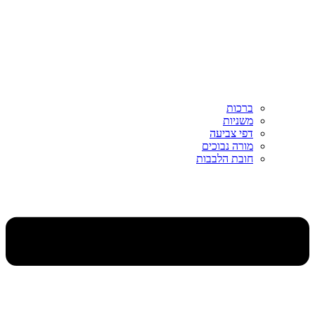
ברכות
משניות
דפי צביעה
מורה נבוכים
חובת הלבבות