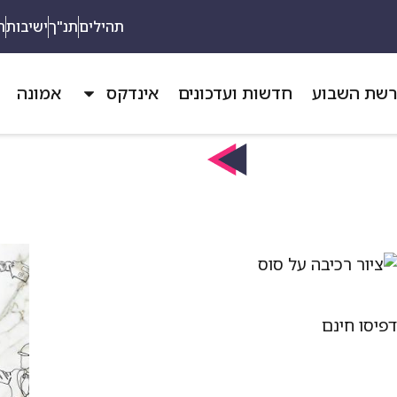
תהילים
תנ"ך
ישיבות
ת
שת השבוע
חדשות ועדכונים
אינדקס
אמונה
פיסו חינם