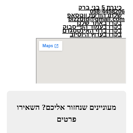
כינרת 5 בני ברק
058-4458206
שלחו הודעת ווטסאפ
bizztltd@gmail.com
בקרו באתר שלנו
בקרו בעמוד הפייסבוק
בקרו בדף האינסטגרם
בקרו בערוץ היוטיוב
מעוניינים שנחזור אליכם? השאירו
פרטים