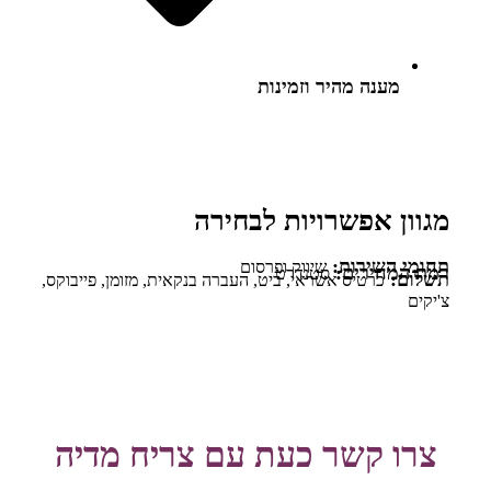
מענה מהיר וזמינות
מגוון אפשרויות לבחירה
תחומי השירות:
שיווק ופרסום
רמת המחירים:
סטנדרט
תשלום:
כרטיס אשראי
,
ביט
,
העברה בנקאית
,
מזומן
,
פייבוקס
,
צ'יקים
צרו קשר כעת עם צריח מדיה