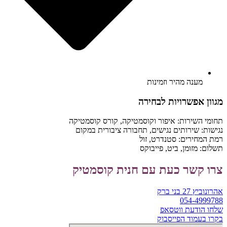
מענה מהיר וזמינות
מגוון אפשרויות לבחירה
תחומי השירות:
איפור וקוסמטיקה
,
קורס קוסמטיקה
נגישות:
שירותים נגישים
,
תחבורה ציבורית במקום
רמת המחירים:
סטנדרט
,
זול
תשלום:
מזומן
,
ביט
,
פייבוקס
צרו קשר כעת עם חנית קוסמטיק
אהרונוביץ 27 בני ברק
054-4999788
שלחו הודעת ווטסאפ
בקרו בעמוד הפייסבוק