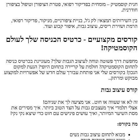
חנית קוסמטיק – מומחית בפדיקור רפואי, פטרת הציפורן וטיפול בציפורן
חודרנית.
בין השירותים תמצאי: לק ג'ל, בניית ציפורניים, מניקור, פדיקור רפואי,
הרמת ושזירת ריסים, עיצוב גבות, איפור קבוע ועוד.
קורסים מקצועיים - כרטיס הכניסה שלך לעולם
הקוסמטיקה!
מחפשת דרך פשוטה ונוחה לעיצוב הגבות שלך? מעוניינת בכרטיס כניסה
לתחום הקוסמטיקה? חולמת על קריירה בתחום היופי? הגעת למקום
הנכון! בקורסים שלי אני פותחת עבורך עולם חדש של אפשרויות למקצוע
מבוקש ומרתק..
קורס עיצוב גבות
זה לא או שעווה או חוט.. אני מציעה לך את שניהם!
אצלי תלמדי איך מעצבים גבות על הצד הטוב ביותר. איך מסירים את
מסת השיער המיותר, ואיך עושים פינישים עם חוט כדי שיצא נקי נקי!
מה בקורס:
מבוא לתחום עיצוב גבות נשים