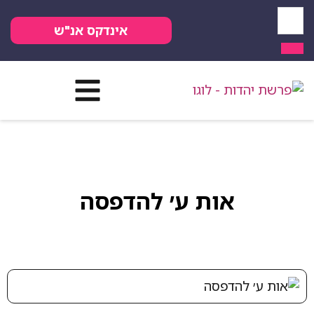
אינדקס אנ"ש
אות ע׳ להדפסה