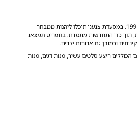
מסעדת צנעני הינה מסעדת בשרים השוכנת ברחוב ז'בוטינסקי 92 בבני ברק המגישה בשרים משובחים החל משנת 1991. במסעדת צנעני תוכלו ליהנות ממבחר
ית, תוך כדי התחדשות מתמדת. בתפריט תמצאו:
נוחים וכמובן גם ארוחות ילדים.
 הכוללים היצע סלטים עשיר, מנות דגים, מנות