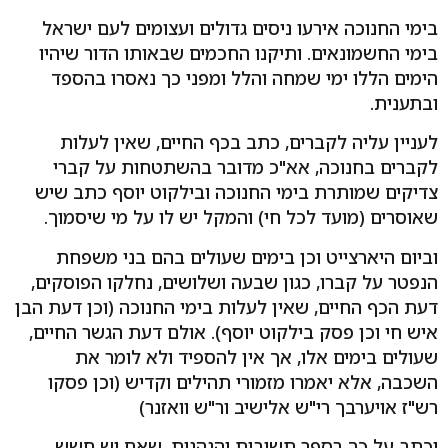
בימי החנוכה אירעו ניסים גדולים ועצומים לעם ישראל
בימי החשמונאים. ותיקנו החכמים שבאותו הדור שיהיו
הימים הללו ימי שמחה והלל ומפני כך נאסרו בהספד
ובתענית.
לעניין עליה לקברים, כתב בכף החיים, שאין לעלות
לקברים בחנוכה, אא"כ מדובר בהשתטחות על קברי
צדיקים שמותרת בימי החנוכה ובילקוט יוסף כתב שיש
שאוסרים (מועד לכל חי) והמקל יש לו על מי שיסמוך.
וביום היארצייט וכן בימים שעולים בהם בני משפחת
הנפטר על קברו, כגון שבעה ושלושים, נחלקו הפוסקים,
דעת הכף החיים, שאין לעלות בימי החנוכה (וכן דעת הבן
איש חי וכן פסק בילקוט יוסף). אולם דעת הגשר החיים,
שעולים בימים אלו, אך אין להספיד ולא לומר את
השכבה, אלא יאמרו מזמורי תהילים וקדיש (וכן פסקו
רש"ז אויערבך רי"ש אלישיב ור"ש וואזנר)
וכתב על כך בספר תשובות והנהגות, שאם יש חשש