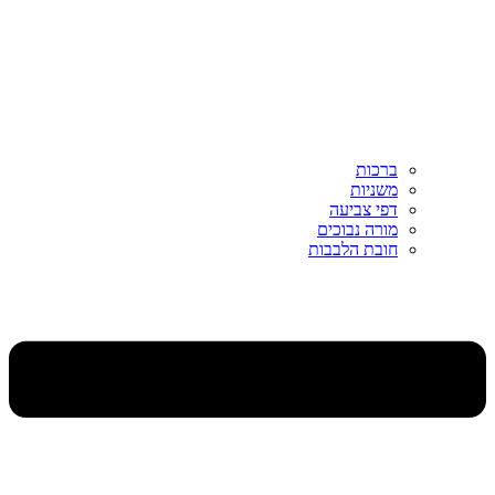
ברכות
משניות
דפי צביעה
מורה נבוכים
חובת הלבבות