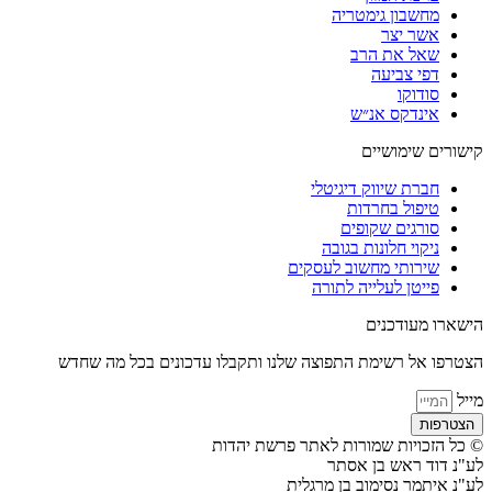
מחשבון גימטריה
אשר יצר
שאל את הרב
דפי צביעה
סודוקו
אינדקס אנ״ש
קישורים שימושיים
חברת שיווק דיגיטלי
טיפול בחרדות
סורגים שקופים
ניקוי חלונות בגובה
שירותי מחשוב לעסקים
פייטן לעלייה לתורה
הישארו מעודכנים
הצטרפו אל רשימת התפוצה שלנו ותקבלו עדכונים בכל מה שחדש
מייל
הצטרפות
© כל הזכויות שמורות לאתר פרשת יהדות
לע"נ דוד ראש בן אסתר
לע"נ איתמר נסימוב בן מרגלית