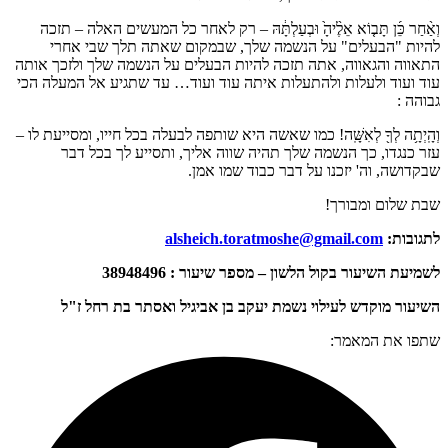
וְאַ֨חַר כֵּ֜ן תָּב֤וֹא אֵלֶ֨יהָ֙ וּבְעַלְתָּ֔הּ – רק לאחר כל המעשים האלה – תזכה
להיות "הבעלים" על הנשמה שלך, שבמקום שאתה תלך שבי אחרי
התאווה והגאווה, אתה תזכה להיות הבעלים על הנשמה שלך ולזכך אותה
עוד ועוד ולעלות ולהתעלות איתה עוד ועוד… עד שתגיע אל המעלה הכי
גבוהה :
וְהָֽיְתָ֥ה לְךָ֖ לְאִשָּֽׁה! כמו שאשה היא שותפה לבעלה בכל חייו, ומסייעת לו –
עזר כנגדו, כך הנשמה שלך תהיה שווה אליך, ותסייע לך בכל דבר
שבקדושה, וה' יזכנו על דבר כבוד שמו אמן.
שבת שלום ומבורך!
לתגובות:
alsheich.toratmoshe@gmail.com
לשמיעת השיעור בקול הלשון – מספר שיעור : 38948496
השיעור מוקדש לעילוי נשמת יעקב בן אביגיל ואסתר בת רחל ז"ל
שתפו את המאמר: