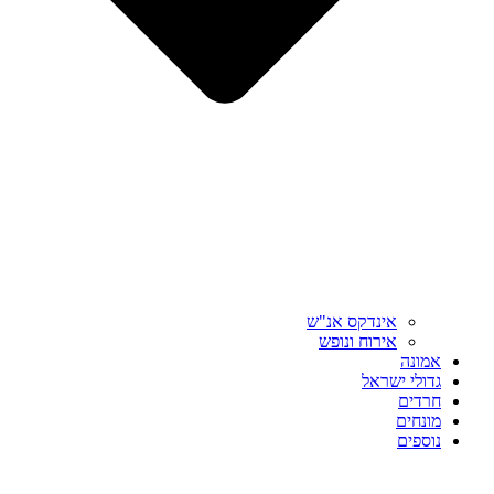
אינדקס אנ"ש
אירוח ונופש
אמונה
גדולי ישראל
חרדים
מונחים
נוספים