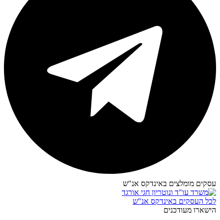
עסקים מומלצים באינדקס אנ"ש​
לכל העסקים באינדקס אנ"ש
הישארו מעודכנים