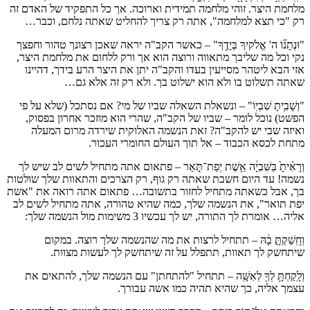
מלחמת היצר. זוהי מלחמה תמידית וארוכה. אך כל התפקיד של האדם זה
רק "כי תצא למלחמה", אתה רק צריך להחליט שאתה נלחם, וכבר…
"וּנְתָנ֞וֹ ה' אֱלֹקיךָ בְּיָדֶ֖ךָ" – כאשר הקב"ה יראה שאכן רצונך טהור וחפצך
נקי וכל מה שליבך מתאווה ורוצה הוא אך ורק ללחום את מלחמת היצר,
אזי הבא ליטהר מסייעין בעדו והקב"ה יתן את היצר הרע בידך, דהיינו
שאתה תשלוט בו ולא הוא ישלוט בך. ולא רק זה אלא גם…
"וְשָׁבִ֥יתָ שִׁבְיֽוֹ" – ונשאלת השאלה שביו של מי? אם נסתכל (שלא על פי
הפשט) נוכל לומר – שביו של הקב"ה, שהרי הוא מוזכר אחרון בפסוק,
ואיזה שבי יש להקב"ה? זאת הנשמה האלוקית שירדה מרום המעלה
מתחת לכסא הכבוד – אל תוך העולם החומרי העכור.
וְרָאִ֨יתָ֙ בַּשִּׁבְיָ֔ה אֵ֖שֶׁת יְפַת־תֹּ֑אַר – פתאום אתה מתחיל לשים לב שיש לך
נשמה! עד היום חשבת שאתה רק גוף, רק הצרכים והתאוות שלך שולטות
בך, אבל כשאתה מתחיל לחזור בתשובה… פתאום אתה רואה את "אשת
יפת תואר", את הנשמה שלך, כמה שהיא טהורה, אתה מתחיל לשים לב
אליה… אומרת לך התורה, יש לך עכשיו 3 משימות מול הנשמה שלך:
וְחָֽשַׁקְתָּ֣ בָ֔הּ – תתחיל לרצות את מה שהנשמה שלך רוצה. במקום
שיתחשק לך תאוות, תתפלל על זה שיתחשק לך לעשות מצוות.
וְלָֽקַחְתָּ֥ לְךָ֖ לְאִשָּֽׁה – תתחיל "להתחתן" עם הנשמה שלך, להתאים את
עצמך אליה, כך שהיא תהיה כמו אשה עבורך.