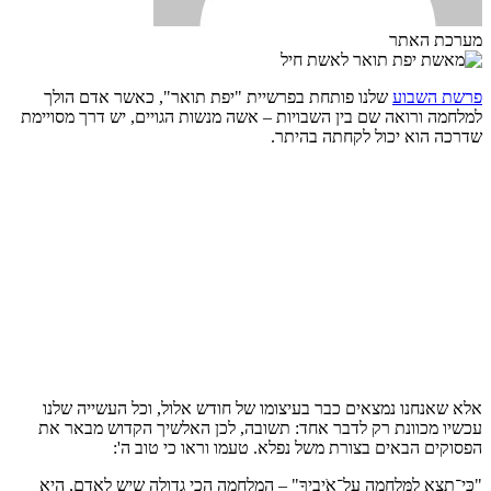
מערכת האתר
פרשת השבוע
שלנו פותחת בפרשיית "יפת תואר", כאשר אדם הולך
למלחמה ורואה שם בין השבויות – אשה מנשות הגויים, יש דרך מסויימת
שדרכה הוא יכול לקחתה בהיתר.
אלא שאנחנו נמצאים כבר בעיצומו של חודש אלול, וכל העשייה שלנו
עכשיו מכוונת רק לדבר אחד: תשובה, לכן האלשיך הקדוש מבאר את
הפסוקים הבאים בצורת משל נפלא. טעמו וראו כי טוב ה':
"כִּֽי־תֵצֵ֥א לַמִּלְחָמָ֖ה עַל־אֹֽיְבֶ֑יךָ" – המלחמה הכי גדולה שיש לאדם, היא