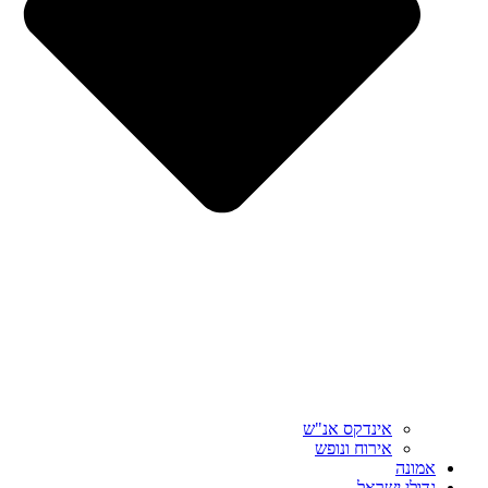
אינדקס אנ"ש
אירוח ונופש
אמונה
גדולי ישראל