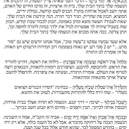
וַֽהֲבֵאתָ֖הּ אֶל־תּ֣וֹךְ בֵּיתֶ֑ךָ – הדבר השני שאתה צריך לעשות, זה להכניס את
הנשמה שלך בתוך הבית שלך, בית זה ארציות, זה מרכז החיים של האדם,
אתה יושב לאכול ארוחת בוקר? תכניס לשם קדושה, נטילת ידיים,
המוציא, תכוון פת שחרית, תגיד דבר תורה, הנה קידשת את הבית שלך.
יצאת לעבוד? תעשה משא ומתן באמונה, תכוון לכבוד שבת קודש, תכוון
שזה בשביל שיהיה לך אפשרות לגדל את ילדך בנחת לתורה לחופה וכו',
תתן צדקה. ככה אתה מכניס את הנשמה שלך בתוך הבית שלך.
אלא שעד עכשיו עסקנו ב"עשה טוב", אבל אנחנו יודעים שיש גם "סור
מרע…" יש 2 סוגי רע: יש גאווה (שממנה רוב המידות הרעות) ויש תאווה.
על זה אומרת לנו התורה
וְגִלְּחָה֙ אֶת־רֹאשָׁ֔הּ וְעָֽשְׂתָ֖ה אֶת־צִפָּֽרְנֶֽיהָ – גילחה את ראשה, דהיינו להוריד
את הראש. להתכופף, להיכנע. הציפורנים רומזות לתאוות, הבנאדם רוצה
לטרוף את העולם. אומרת התורה, ועשתה את ציפרניה. להתפלל להשם
שיציל אותך מהגאווה ומהתאווה.
וְהֵסִ֩ירָה֩ אֶת־שִׂמְלַ֨ת שִׁבְיָ֜הּ מֵֽעָלֶ֗יהָ – בבחינת "הסירו הבגדים הצואים
מעליו" – שזה זירוז כללי להתרחק מהעבירות, לעזוב את החטא.
וְיָֽשְׁבָה֙ בְּבֵיתֶ֔ךָ – ישיבה = דרך קבע. הנשמה לא תהיה אצלך בבית אורחת,
הכנסת אותה לביתך, תבין ותפנים – מהיום היא קבוע תשב בביתך…
וּבָֽכְתָ֛ה אֶת־אָבִ֥יהָ וְאֶת־אִמָּ֖הּ יֶ֣רַח יָמִ֑ים – אביה זה הקב"ה, אמה זו השכינה.
הנשמה תבכה על ריחוקה מהבורא. אבל לא כל השנה כולה, אלא רק ירח
ימים – בחודש המסוגל לכך, שהוא חודש אלול בכל שנה ושנה.