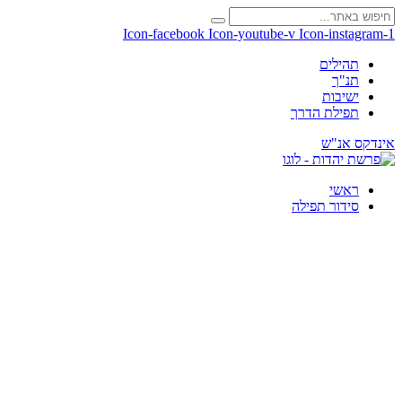
Icon-facebook
Icon-youtube-v
Icon-instagram-1
תהילים
תנ"ך
ישיבות
תפילת הדרך
אינדקס אנ"ש
ראשי
סידור תפילה