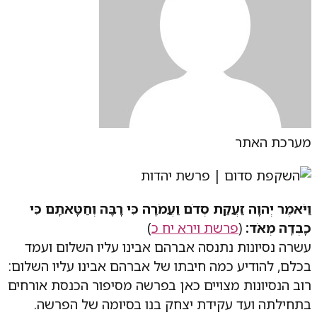
מערכת האתר
וַיֹּאמֶר יְהוָה זַעֲקַת סְדֹם וַעֲמֹרָה כִּי רָבָּה וְחַטָּאתָם כִּי
כָבְדָה מְאֹד:
(
פרשת וירא יח כ
)
עשרה נסיונות נתנסה אברהם אבינו עליו השלום ועמד
בכלם, להודיע כמה חיבתו של אברהם אבינו עליו השלום:
רוב הנסיונות מצויים כאן בפרשה מסיפור הכנסת אורחים
בתחילתה ועד עקידת יצחק בנו בסיומה של הפרשה.