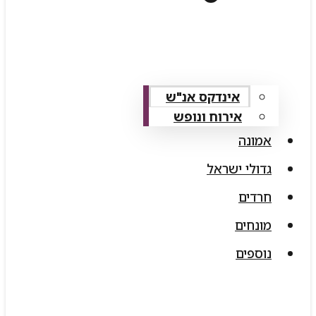
אינדקס אנ"ש
אירוח ונופש
אמונה
גדולי ישראל
חרדים
מונחים
נוספים