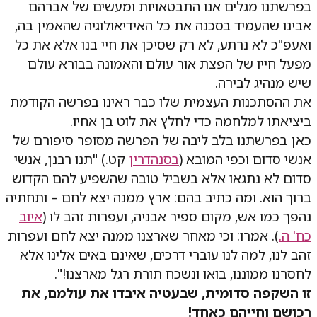
בפרשתנו מגלים אנו התבטאויות ומעשים של אברהם
אבינו שהעמיד בסכנה את כל האידיאולוגיה שהאמין בה,
ואעפ"כ לא נרתע, לא רק שסיכן את חיי בנו אלא את כל
מפעל חייו של הפצת אור עולם והאמונה בבורא עולם
שיש מנהיג לבירה.
את ההסתכנות העצמית שלו כבר ראינו בפרשה הקודמת
ביציאתו למלחמה כדי לחלץ את לוט בן אחיו.
כאן בפרשתנו בלב ליבה של הפרשה מסופר סיפורם של
אנשי סדום וכפי המובא (
בסנהדרין
קט.) "תנו רבנן, אנשי
סדום לא נתגאו אלא בשביל טובה שהשפיע להם הקדוש
ברוך הוא. ומה כתיב בהם: ארץ ממנה יצא לחם – ותחתיה
נהפך כמו אש, מקום ספיר אבניה, ועפרות זהב לו (
איוב
כח' ה.
). אמרו: וכי מאחר שארצנו ממנה יצא לחם ועפרות
זהב לנו, למה לנו עוברי דרכים, שאינם באים אלינו אלא
לחסרנו ממוננו, בואו ונשכח תורת רגל מארצנו!".
זו השקפה סדומית, שבעטיה איבדו את עולמם, את
רכושם וחייהם כאחד!