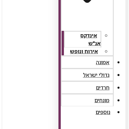
אינדקס
אנ"ש
אירוח ונופש
אמונה
גדולי ישראל
חרדים
מונחים
נוספים