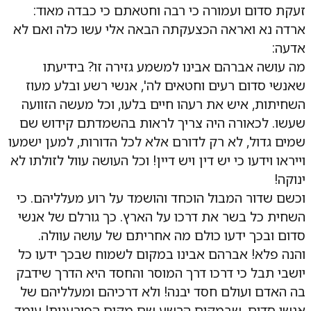
זעקת סדום ועמורה כי רבה וחטאתם כי כבדה מאוד:
ארדה נא ואראה הכצעקתה הבאה אלי עשו כלה ואם לא
אדעה:
מה עושה אברהם אבינו למשמע גזירה זו? בידיעתו
שאנשי סדום רעים וחטאים לה', אנשי רשע ובלע מעוז
השחיתות, איש את רעהו חיים בלעו, וכל מעשה הזוועה
שעשו. לכאורה היה צריך לראות בהשמדתם קידוש שם
שמים גדול, לא רק לדורם אלא לכל הדורות, למען ישמעו
וייראו וידעו כי יש דין ויש דיין! וכל העושה עוול לזולתו לא
ינוקה!
וכשם שדור המבול הוכחד והושמד על רוע מעלליהם. כי
השחית כל בשר את דרכו על הארץ. כך גורלם של אנשי
סדום ובכך ידעו כולם מה אחריתם של עושה עוולה.
והנה פלא! אברהם אבינו במקום לשמוח שבכך ידעו כל
יושבי תבל כי דרכו דרך המוסר והחסד היא הדרך שידבק
בה האדם ועולם חסד יבנה! ולא דרכיהם ומעלליהם של
אנשי סדום, שבמקום הרשע שם מקום הפורענות! עומד