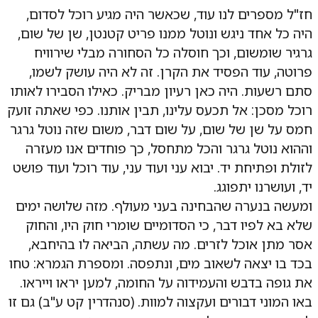
חז"ל מספרים לנו עוד, שכאשר היה מגיע רוכל לסדום,
היה כל אחד ניגש ונוטל ממנו פריט קטנטן, שן של שום,
גרגיר שומשום, וכך חוסלה כל הסחורה מבלי שירוויח
פרוטה, עוד הפסיד את הקרן. זה לא היה עושק לשמו,
סתם רשעות. היה כאן רעיון מבריק. כאילו הסבירו לאותו
רוכל מסכן: אל תכעס עלינו, תבין אותנו. כפי שאתה זועק
חמס על שן של שום, על שום דבר, משום שזה נוטל גרגר
וההוא נוטל גרגר והכל מתחסל, כך פוחדים אנו מעזרה
לזולת ופתיחת יד. יבוא עני ועוד עני, עוד רוכל ועוד פושט
יד, ועושרנו יתפוגג.
ומעשה בנערה שהבחינה בעני מעולף. מזה שלושה ימים
שלא בא לפיו דבר, כי הסדומיים שומרי חוק היו, והחוק
אסר מתן אוכל לזרים. מה עשתה, הביאה לו בהיחבא,
בכד בו יצאה לשאוב מים, ונתפסה. ומספרת הגמרא: טחו
את גופה בדבש והעמידוה על החומה, למען יראו וייראו.
באו המוני דבורים ועקצוה למוות. (סנהדרין קט ע"ב) גם זו