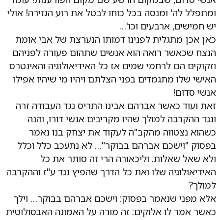
ומתפלל לה' ומנסה בכל כוחו לבטל את רוע הגזירה! אולי
יש חמישים, ארבעים וכו'…
כאן אכן מתגלית לפנינו דמותו הנערצת של אבי אומת
הנצח שכאשר רואה הוא אנשים שתהום פעורה לפניהם
וזקוקים הם לרחמי שמים אז כל האידיאולוגיה והאינטרס
האישי שלו מתגמדים בפני הצלתם ויהיו מי שיהיו אפילו
אנשי סדום!
זאת ועוד כאשר אברהם אבינו התריס נגד העבודה זרה
ונגד ההקרבה למולך שהיו מקריבים אנשי דורו, והנה
כשהוא נצטווה מהקב"ה לעקוד את יצחק בנו נאמר
בפסוק "וישכם אברהם בבוקר"… לא נתעכב כלל וכלל
ולא שאל שאלות. וליכאורה הרי זה סותר את כל
האידיאולוגיה שלו ואת כל הדרך שהפיץ נגד ע"ז וההקרבה
למולך?
אלא מפני שנאמר בפסוק: וישכם אברהם בבוקר… וילך
כאשר אמר לו אלוקים: זה מורה על האמונה האבסולוטית