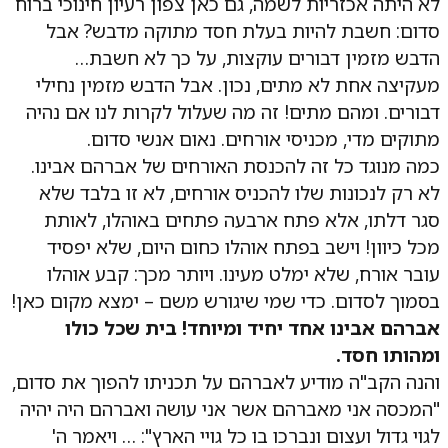
לא היתה אכזריות לשמה, גם כאן צפון רעיון חינוכי ברוח
סדום: חשבת להיות בעלת חסד מתוקה מדבש? אבל
הדבש מזמין דבורים עוקצות, על כך לא חשבת…
מעקיצה אחת לא מתים, נכון. אבל הדבש מזמין נחילי
דבורים. ומהם מתים! זה מה שעלול לקרות לנו אם נהיה
מתוקים מדי, מכניסי אורחים. נאום אנשי סדום.
כמה מנוגד כל זה להכנסת האורחים של אברהם אבינו.
לא רק לנכונות שלו להכניס אורחים, לא זו בלבד שלא
סגר דלתו, אלא פתח ארבעה פתחים באוהלו, לאותת
מכל כיוון! וישב בפתח אוהלו כחום היום, שלא יפסיד
עובר אורח, שלא ימלט מעינו. ויותר מכך: קבע אוהלו
בסמוך לסדום. כדי שמי שיגורש משם – ימצא מקום כאן!
אברהם אבינו אחד יחיד ומיוחד! בית שכל כולו
ומהותו חסד.
והנה הקב"ה מודיע לאברהם על תכניתו להפוך את סדום,
"המכסה אני מאברהם אשר אני עושה ואברהם היה יהיה
לגוי גדול ועצום ונברכו בו כל גויי הארץ": … ויאמר ה'