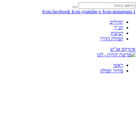
Icon-facebook
Icon-youtube-v
Icon-instagram-1
תהילים
תנ"ך
ישיבות
תפילת הדרך
אינדקס אנ"ש
ראשי
סידור תפילה