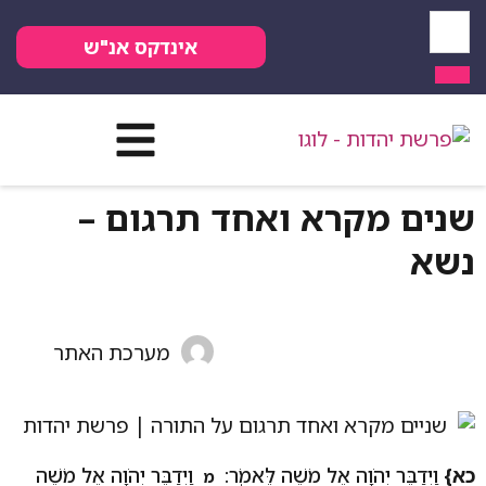
אינדקס אנ"ש
שנים מקרא ואחד תרגום –
נשא
מערכת האתר
כא}
וַיְדַבֵּר יְהֹוָה אֶל מֹשֶׁה לֵּאמֹֽר:
וַיְדַבֵּר יְהֹוָה אֶל מֹשֶׁה
מ