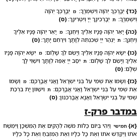
{כד}
יְבָֽרֶכְךָ יְהֹוָה וְיִשְׁמְרֶֽךָ:
יְבָֽרֶכְךָ יְהֹוָה
מ
וְיִשְׁמְרֶֽךָ:
יְבָרְכִינָךְ יְיָ וְיִטְרִינָךְ:
(ס)
ת
{כה}
יָאֵר יְהֹוָה פָּנָיו אֵלֶיךָ וִֽיחֻנֶּֽךָּ:
יָאֵר יְהֹוָה פָּנָיו אֵלֶיךָ
מ
וִֽיחֻנֶּֽךָּ:
יַנְהַר יְיָ שְׁכִנְתֵּהּ לְוָתָךְ וִירַחֵם יָתָךְ:
(ס)
ת
{כו}
יִשָּׂא יְהֹוָה פָּנָיו אֵלֶיךָ וְיָשֵׂם לְךָ שָׁלֽוֹם:
יִשָּׂא יְהֹוָה פָּנָיו
מ
אֵלֶיךָ וְיָשֵׂם לְךָ שָׁלֽוֹם:
יִסַב יְיָ אַפֵּהּ לְוָתָךְ וִישַׁוֵי לָךְ
ת
שְׁלָם:
(ס)
{כז}
וְשָׂמוּ אֶת שְׁמִי עַל בְּנֵי יִשְׂרָאֵל וַֽאֲנִי אֲבָֽרְכֵֽם:
וְשָׂמוּ
מ
אֶת שְׁמִי עַל בְּנֵי יִשְׂרָאֵל וַֽאֲנִי אֲבָֽרְכֵֽם:
וִישַׁווּן יָת בִּרְכַּת
ת
שְׁמִי עַל בְּנֵי יִשְׂרָאֵל וַאֲנָא אֲבָרֵכִנוּן:
(ס)
במדבר פרק-ז
{א}
וַיְהִי בְּיוֹם כַּלּוֹת מֹשֶׁה לְהָקִים אֶת הַמִּשְׁכָּן וַיִּמְשַׁח
חמישי
אֹתוֹ וַיְקַדֵּשׁ אֹתוֹ וְאֶת כָּל כֵּלָיו וְאֶת הַמִּזְבֵּחַ וְאֶת כָּל כֵּלָיו