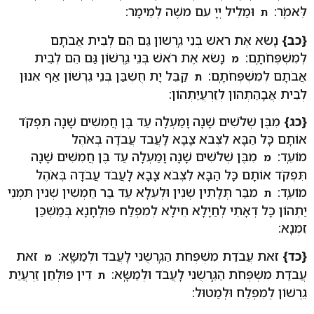
לֵּאמֹֽר:
וּמַלִיל יְיָ עִם משֶׁה לְמֵימָר:
ת
{כב}
נָשֹׂא אֶת רֹאשׁ בְּנֵי גֵֽרְשׁוֹן גַּם הֵם לְבֵית אֲבֹתָם
לְמִשְׁפְּחֹתָֽם:
נָשֹׂא אֶת רֹאשׁ בְּנֵי גֵֽרְשׁוֹן גַּם הֵם לְבֵית
מ
אֲבֹתָם לְמִשְׁפְּחֹתָֽם:
קַבֵּל יָת חֻשְׁבַּן בְּנֵי גֵרְשׁוֹן אַף אִנוּן
ת
לְבֵית אֲבָהַתְהוֹן לְזַרְעֲיַתְהוֹן:
{כג}
מִבֶּן שְׁלֹשִׁים שָׁנָה וָמַעְלָה עַד בֶּן חֲמִשִּׁים שָׁנָה תִּפְקֹד
אוֹתָם כָּל הַבָּא לִצְבֹא צָבָא לַֽעֲבֹד עֲבֹדָה בְּאֹהֶל
מוֹעֵֽד:
מִבֶּן שְׁלֹשִׁים שָׁנָה וָמַעְלָה עַד בֶּן חֲמִשִּׁים שָׁנָה
מ
תִּפְקֹד אוֹתָם כָּל הַבָּא לִצְבֹא צָבָא לַֽעֲבֹד עֲבֹדָה בְּאֹהֶל
מוֹעֵֽד:
מִבַּר תְּלָתִין שְׁנִין וּלְעֵלָא עַד בַּר חַמְשִׁין שְׁנִין תִּמְנֵי
ת
יַתְהוֹן כָּל דְאָתֵי לְחַיָלָא חֵילָא לְמִפְלַח פּוּלְחָנָא בְּמַשְׁכַּן
זִמְנָא:
{כד}
זֹאת עֲבֹדַת מִשְׁפְּחֹת הַגֵּֽרְשֻׁנִּי לַֽעֲבֹד וּלְמַשָּֽׂא:
זֹאת
מ
עֲבֹדַת מִשְׁפְּחֹת הַגֵּֽרְשֻׁנִּי לַֽעֲבֹד וּלְמַשָּֽׂא:
דֵין פּוּלְחַן זַרְעֲיַת
ת
גֵרְשׁוֹן לְמִפְלַח וּלְמַטוּל: