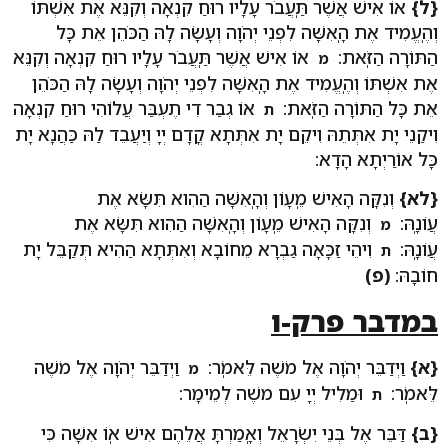
{ל}
אוֹ אִישׁ אֲשֶׁר תַּֽעֲבֹר עָלָיו רוּחַ קִנְאָה וְקִנֵּא אֶת אִשְׁתּוֹ
וְהֶֽעֱמִיד אֶת הָֽאִשָּׁה לִפְנֵי יְהֹוָה וְעָשָׂה לָהּ הַכֹּהֵן אֵת כָּל
הַתּוֹרָה הַזֹּֽאת:
אוֹ אִישׁ אֲשֶׁר תַּֽעֲבֹר עָלָיו רוּחַ קִנְאָה וְקִנֵּא
מ
אֶת אִשְׁתּוֹ וְהֶֽעֱמִיד אֶת הָֽאִשָּׁה לִפְנֵי יְהֹוָה וְעָשָׂה לָהּ הַכֹּהֵן
אֵת כָּל הַתּוֹרָה הַזֹּֽאת:
אוֹ גְבַר דִי תֶעְבַּר עֲלוֹהִי רוּחַ קִנְאָה
ת
וִיקַנֵי יָת אִתְּתֵהּ וִיקֵם יָת אִתְּתָא קֳדָם יְיָ וְיַעֲבֵד לַהּ כַּהֲנָא יָת
כָּל אוֹרַיְתָא הָדָא:
{לא}
וְנִקָּה הָאִישׁ מֵֽעָוֹן וְהָֽאִשָּׁה הַהִוא תִּשָּׂא אֶת
עֲוֹנָֽהּ:
וְנִקָּה הָאִישׁ מֵֽעָוֹן וְהָֽאִשָּׁה הַהִוא תִּשָּׂא אֶת
מ
עֲוֹנָֽהּ:
וִיהֵי זַכָּאָה גַבְרָא מֵחוֹבָא וְאִתְּתָא הַהִיא תְּקַבֵּל יָת
ת
חוֹבָהּ:
(פ)
במדבר פרק-ו
{א}
וַיְדַבֵּר יְהֹוָה אֶל מֹשֶׁה לֵּאמֹֽר:
וַיְדַבֵּר יְהֹוָה אֶל מֹשֶׁה
מ
לֵּאמֹֽר:
וּמַלִיל יְיָ עִם משֶׁה לְמֵימָר:
ת
{ב}
דַּבֵּר אֶל בְּנֵי יִשְׂרָאֵל וְאָֽמַרְתָּ אֲלֵהֶם אִישׁ אֽוֹ אִשָּׁה כִּי