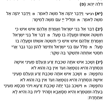
דִלֵהּ יְהֵא:
(פ)
{יא}
וַיְדַבֵּר יְהֹוָה אֶל מֹשֶׁה לֵּאמֹֽר:
וַיְדַבֵּר יְהֹוָה אֶל
רביעי
מ
מֹשֶׁה לֵּאמֹֽר:
וּמַלִיל יְיָ עִם משֶׁה לְמֵימָר:
ת
{יב}
דַּבֵּר אֶל בְּנֵי יִשְׂרָאֵל וְאָֽמַרְתָּ אֲלֵהֶם אִישׁ אִישׁ כִּֽי
תִשְׂטֶה אִשְׁתּוֹ וּמָֽעֲלָה בוֹ מָֽעַל:
דַּבֵּר אֶל בְּנֵי יִשְׂרָאֵל
מ
וְאָֽמַרְתָּ אֲלֵהֶם אִישׁ אִישׁ כִּֽי תִשְׂטֶה אִשְׁתּוֹ וּמָֽעֲלָה בוֹ
מָֽעַל:
מַלֵל עִם בְּנֵי יִשְׂרָאֵל וְתֵימַר לְהוֹן גְבַר גְבַר אֲרֵי
ת
תִסְטֵי אִתְּתֵהּ וּתְשַׁקֵר בֵּהּ שְׁקָר:
{יג}
וְשָׁכַב אִישׁ אֹתָהּ שִׁכְבַת זֶרַע וְנֶעְלַם מֵֽעֵינֵי אִישָׁהּ
וְנִסְתְּרָה וְהִיא נִטְמָאָה וְעֵד אֵין בָּהּ וְהִוא לֹא
נִתְפָּֽשָׂה:
וְשָׁכַב אִישׁ אֹתָהּ שִׁכְבַת זֶרַע וְנֶעְלַם מֵֽעֵינֵי
מ
אִישָׁהּ וְנִסְתְּרָה וְהִיא נִטְמָאָה וְעֵד אֵין בָּהּ וְהִוא לֹא
נִתְפָּֽשָׂה:
וְיִשְׁכֻּב גְבַר יָתַהּ שָׁכְבַת זַרְעָא וִיהֵי מְכַסָא מֵעֵינֵי
ת
בַעְלַהּ וּמִטַמְרָא וְהִיא מְסָאֲבָא וְסָהִיד לֵית בַּהּ וְהִיא לָא
אִתַּחָדַת: