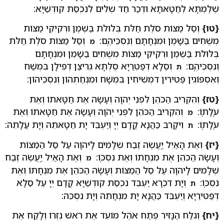
שְׁלֶמְתָּא לְחַטָאתָא וּדְכַר חַד שְׁלִים לְנִכְסַת קוּדְשַׁיָא:
{טו}
וְסַל מַצּוֹת סֹלֶת חַלֹּת בְּלוּלֹת בַּשֶּׁמֶן וּרְקִיקֵי מַצּוֹת
מְשֻׁחִים בַּשָּׁמֶן וּמִנְחָתָם וְנִסְכֵּיהֶֽם:
וְסַל מַצּוֹת סֹלֶת חַלֹּת
מ
בְּלוּלֹת בַּשֶּׁמֶן וּרְקִיקֵי מַצּוֹת מְשֻׁחִים בַּשָּׁמֶן וּמִנְחָתָם
וְנִסְכֵּיהֶֽם:
וְסַלָא דְפַטִּרַיָא סֻלְּתָּא גְרִיצַן דְפִילָן בִּמְשַׁח
ת
וְאִסְפּוֹגִין פַּטִירִין דִמְשִׁיחִין בִּמְשָׁח וּמִנְחַתְהוֹן וְנִסְכֵּיהוֹן:
{טז}
וְהִקְרִיב הַכֹּהֵן לִפְנֵי יְהֹוָה וְעָשָׂה אֶת חַטָּאתוֹ וְאֶת
עֹֽלָתֽוֹ:
וְהִקְרִיב הַכֹּהֵן לִפְנֵי יְהֹוָה וְעָשָׂה אֶת חַטָּאתוֹ וְאֶת
מ
עֹֽלָתֽוֹ:
וִיקָרֵב כַּהֲנָא קֳדָם יְיָ וְיַעְבֵּד יָת חַטָאתֵהּ וְיָת עֲלָתֵהּ:
ת
{יז}
וְאֶת הָאַיִל יַֽעֲשֶׂה זֶבַח שְׁלָמִים לַֽיהֹוָה עַל סַל הַמַּצּוֹת
וְעָשָׂה הַכֹּהֵן אֶת מִנְחָתוֹ וְאֶת נִסְכּֽוֹ:
וְאֶת הָאַיִל יַֽעֲשֶׂה זֶבַח
מ
שְׁלָמִים לַֽיהֹוָה עַל סַל הַמַּצּוֹת וְעָשָׂה הַכֹּהֵן אֶת מִנְחָתוֹ וְאֶת
נִסְכּֽוֹ:
וְיָת דִכְרָא יַעְבֵּד נִכְסַת קוּדְשַׁיָא קֳדָם יְיָ עַל סַלָא
ת
דְפַטִּירַיָא וְיַעְבֵּד כַּהֲנָא יָת מִנְחָתֵהּ וְיָת נִסְכֵּהּ:
{יח}
וְגִלַּח הַנָּזִיר פֶּתַח אֹהֶל מוֹעֵד אֶת רֹאשׁ נִזְרוֹ וְלָקַח אֶת