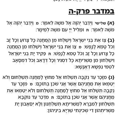
במדבר פרק-ה
{א}
וַיְדַבֵּר יְהֹוָה אֶל מֹשֶׁה לֵּאמֹֽר:
וַיְדַבֵּר יְהֹוָה אֶל
שלישי
מ
מֹשֶׁה לֵּאמֹֽר:
וּמַלִיל יְיָ עִם משֶׁה לְמֵימָר:
ת
{ב}
צַו אֶת בְּנֵי יִשְׂרָאֵל וִֽישַׁלְּחוּ מִן הַֽמַּחֲנֶה כָּל צָרוּעַ וְכָל זָב
וְכֹל טָמֵא לָנָֽפֶשׁ:
צַו אֶת בְּנֵי יִשְׂרָאֵל וִֽישַׁלְּחוּ מִן הַֽמַּחֲנֶה
מ
כָּל צָרוּעַ וְכָל זָב וְכֹל טָמֵא לָנָֽפֶשׁ:
פַּקֵיד יָת בְּנֵי יִשְׂרָאֵל
ת
וִישַׁלְחוּן מִן מַשְׁרִיתָא כָּל דִסְגִיר וְכָל דְדָאֵב וְכֹל דִמְסָאָב
לִטְמֵי נַפְשָׁא דֶאֱנָשָׁא:
{ג}
מִזָּכָר עַד נְקֵבָה תְּשַׁלֵּחוּ אֶל מִחוּץ לַֽמַּחֲנֶה תְּשַׁלְּחוּם וְלֹא
יְטַמְּאוּ אֶת מַחֲנֵיהֶם אֲשֶׁר אֲנִי שֹׁכֵן בְּתוֹכָֽם:
מִזָּכָר עַד
מ
נְקֵבָה תְּשַׁלֵּחוּ אֶל מִחוּץ לַֽמַּחֲנֶה תְּשַׁלְּחוּם וְלֹא יְטַמְּאוּ אֶת
מַחֲנֵיהֶם אֲשֶׁר אֲנִי שֹׁכֵן בְּתוֹכָֽם:
מִדְכַר עַד נוּקְבָא
ת
תְּשַׁלְחוּן לְמִבָּרָא לְמַשְׁרִיתָא תְּשַׁלְחֻנוּן וְלָא יְסַאֲבוּן יָת
מַשְׁרִיתְהוֹן דִי שְׁכִינְתִּי שַׁרְיָא בֵינֵיהוֹן: