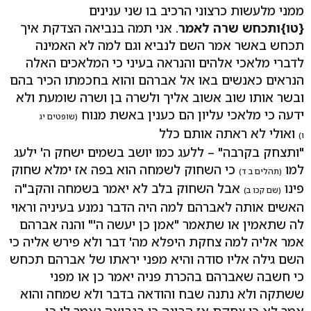
ממני מלעשות כרצוני הרכיב בו שני ענינים
{טו}
ותכחש שרה לאמר
. אני תמה בנביאה הצדקת איך
תכחש באשר אמר השם לנביא וגם למה לא האמינה
לדברי מלאכי אלהים והנראה בעיני כי המלאכים האלה
הנראים כאנשים באו אל אברהם והוא בחכמתו הכיר בהם
ובשר אותו שוב אשוב אליך ולשרה בן ושרה שומעת ולא
ידעה כי מלאכי עליון הם כענין באשת מנוח
(שופטים יג
ואולי לא ראתה אותם כלל
ו)
"ותצחק בקרבה" – ללעג כמו יושב בשמים ישחק ה' ילעג
למו
כי השחוק לשמחה הוא בפה אז ימלא שחוק
(תהלים ב ד)
פינו
אבל השחוק בלב לא יאמר בשמחה והקב"ה
(שם קכו ב)
האשים אותה לאברהם למה היה הדבר נמנע בעיניה וראוי
לה שתאמין או שתאמר "אמן כן יעשה ה'" והנה אברהם
אמר אליה למה צחקת היפלא מה' דבר ולא פירש אליה כי
השם גילה אליו סודה והיא מפני יראתו של אברהם תכחש
כי חשבה שאברהם בהכרת פניה יאמר כן או מפני
ששתקה ולא נתנה שבח והודאה בדבר ולא שמחה והוא