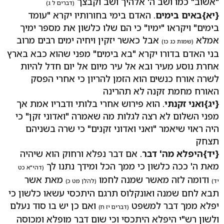
"אשוב" כמו ושב ה' אלהיך ושב וקבצך
(דברים ל ג)
{יא}
באים בימים
. האדם בימי בחורותיו יקרא "עומד
בימים" ויקראו "ימיו" כי הם שלו כלשון את מספר ימיך
אמלא
אבל כאשר יזקין ויחיה ימים רבים מרוב
(שמות כג כו)
בני האדם בדורו יקרא "בא בימים" מפני שהוא כבא בארץ
אחרת נוסע מעיר ובא אל עיר מיום אל יום חדל להיות
לשרה אורח כנשים הוא הזמן להריון כי אחרי הפסק
האורח מחמת זקנה לא תהרינה
{יג}
ואני זקנתי
. הוא פירוש אחרי בלותי ודבריו אמת אך
מפני השלום לא רצה לגלות מה שאמרה "ואדוני זקן" כי
היה ראוי שיאמר "ואני ואדוני זקנים" כי שרה בשניהם
תצחק
{יד}
היפלא מה' דבר
. אם דבר נפלא ורחוק הוא שיהיה
מאת ה' ככה כלשון כי ממך הכל ומידך נתנו לך
(דהי"א כט
ודומה לזה מאשר שמנה לחמו
מאת אשר
יד)
(להלן מט כ)
תבא לחם שמנה ואונקלוס תרגם היתכסי עשאו כלשון כי
יפלא ממך דבר למשפט
ואם כן יש בו סוד נעלם
(דברים יז ח)
ולשון רש"י היפלא היתכסי וכי שום דבר מופלא ומכוסה