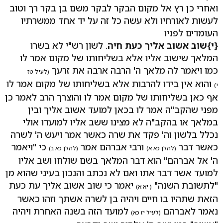
ואחרי כן רץ אל מקום הבקר לבקר משם בן בקר רך וטוב
לעשות לאורחיו ולא עשה כל זה על יד אחד ממשרתיו
העומדים לפניו
{י}
שוב אשוב אליך כעת חיה
. לשון רש"י לא בשרו
המלאך שישוב אליו אלא בשליחותו של מקום אמר לו
כמו ויאמר לה מלאך ה' הרבה ארבה את זרעך
(לעיל טז
והוא אין בידו להרבות אלא בשליחותו של מקום אמר לו
י)
אף כאן בשליחותו של מקום אמר לו והוצרך הרב לאמר כן
מפני שהקב"ה אמר לו בכאן למועד אשוב אליך ובין
במלאך או בהקב"ה לא מצינו ששב אליו למועדו אולי
נכלל בלשון וה' פקד את שרה כאשר אמר ויעש ה' לשרה
כאשר דבר
ורבי אברהם אמר
כי "ויאמר
(להלן כא א)
(להלן כא ב)
ה' אל אברהם" הוא דבר המלאך בשם שולחו ושב אליו
למועד אשר דבר אתו ואם לא נכתב והנכון בעיני שהוא מן
"לתשובת השנה"
יאמר כי שוב אשוב אליך עת כעת
( יא א)
הזאת שתהיו בו חיים ויהיה בן לשרה אשתך וזהו כאשר
נאמר לאברהם
למועד הזה בשנה האחרת ויהיה
(לעיל יז כא)