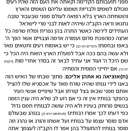
מפני תועבותם הקדימה וקאתה את העם הזה שהיו רעים
מכולם לשמים ולבריות ושממו עליהם השמים והארץ
והושחתה הארץ בלא רפואה לעולם מפני שבעבור טובה
נתגאו וראה הקב"ה שיהיה לאות לבני מרי לישראל
העתידים לירשה כאשר התרה בהן גפרית ומלח שרפה כל
ארצה כמהפכת סדום ועמורה אדמה וצבויים אשר הפך ה'
באפו ובחמתו
כי יש באומות רעים וחטאים מאד
(דברים כט כב)
ולא עשה בהם ככה אבל למעלת הארץ הזאת היה הכל כי
שם היכל ה' ועוד אני עתיד לבאר זה בסדר אחרי מות
(ויקרא
אם יחייני הממית והמחיה
יח כד)
{ח}אוציאה נא אתהן אליכם
. מתוך שבחו של האיש הזה
באנו לידי גנותו שהיה טורח מאד על אכסניא שלו להציל
אותם מפני שבאו בצל קורתו אבל שיפייס אנשי העיר
בהפקר בנותיו אין זה כי אם רוע לב שלא היה ענין הזמה
בנשים מרוחק בעיניו ולא היה עושה לבנותיו חמס גדול
כפי דעתו לכך אמרו רבותינו
בנוהג שבעולם
(תנחומא וירא יב)
אדם מוסר עצמו על בנותיו ועל אשתו והורג או נהרג וזה
מוסר בנותיו להתעולל בהן אמר לו הקב"ה לעצמך אתה