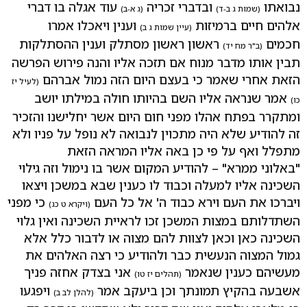
נבואתו
ובדברי זכריה
עוד אגלה בו דברי
(שמות ג ב-ד)
(ג א-ב)
אלהים חיים ברמיזות
וענין ויאכלו אמרו
(עיין שמות ג ב)
חכמים
ראשון ראשון מסתלק וענין ההסתלקות
(ב"ר מח יד)
תבין אותו מדבר מנוח אם תזכה אליו והנה פירוש הפרשה
הזאת אחרי שאמר כי בעצם היום הזה נמול אברהם
(לעיל יז
אמר שנראה אליו השם בהיותו חולה במילתו יושב
כו)
ומתקרר בפתח אהלו מפני חום היום אשר יחלישנו והזכיר
זה להודיע שלא היה מתכוין לנבואה לא נופל על פניו ולא
מתפלל ואף על פי כן באה אליו המראה הזאת
"באלוני ממרא" – להודיע המקום אשר בו נימול וזה גילוי
השכינה אליו למעלה וכבוד לו כענין שבא במשכן ויצאו
ויברכו את העם וירא כבוד ה' אל כל העם
כי מפני
(ויקרא ט כג)
השתדלותם במצות המשכן זכו לראיית השכינה ואין גלוי
השכינה כאן וכאן לצוות להם מצוה או לדבור כלל אלא
גמול המצוה הנעשית כבר ולהודיע כי רצה האלהים את
מעשיהם כענין שנאמר
אני בצדק אחזה פניך
(תהלים יז טו)
אשבעה בהקיץ תמונתך וכן ביעקב אמר
ויפגעו
(להלן לב ב)