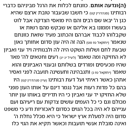
{ה}ונדעה אותם
. כוונתם לכלות את הרגל מביניהם כדברי
רבותינו
כי חשבו שבעבור טובת ארצם שהיא
(סנהדרין קט)
כגן ה' יבאו שם רבים והם היו מואסי הצדקה אבל לוט
בעשרו וממונו בא אליהם או שבקש מהם רשות או
שקבלוהו לכבוד אברהם והכתוב מעיד שזאת כוונתם
שנאמר
הנה זה היה עון סדום אחותך גאון
(יחזקאל טז מט)
שבעת לחם ושלות השקט היה לה ולבנותיה ויד עני ואביון
לא החזיקה ומה שאמר
רעים וחטאים לה' מאד
(לעיל יג יג)
שהיו מכעיסים ומורדים בשלותם ובענוי האביונים והוא
שאמר
ותגבהינה ותעשינה תועבה לפני ואסיר
(יחזקאל טז נ)
אתהן כאשר ראיתי ועל דעת רבותינו
היו
(עיין סנהדרין קט)
בהם כל מדות רעות אבל נגמר דינם על אותו העון מפני
שלא החזיקו יד עני ואביון כי היו תדירים באותו עון יותר
מכולם וגם כי כל העמים עושים צדקות עם ריעיהם ועם
ענייהם לא היה בכל הגוים כסדום לאכזריות ודע כי משפט
סדום היה למעלת ארץ ישראל כי היא מכלל נחלת ה'
ואינה סובלת אנשי תועבות וכאשר תקיא את הגוי כלו