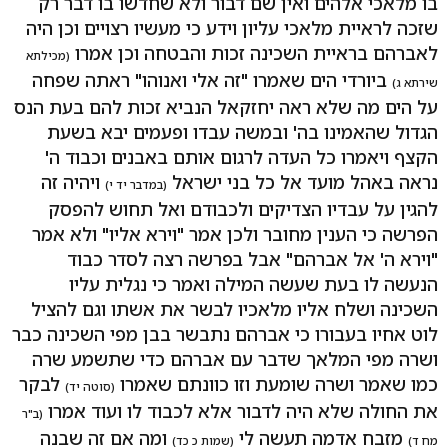
בו מלאכי אלהים ואין שם דבור ולא שחדשו בו דבר רק
שזכה לראיית מלאכי עליון וידע כי מעשיו רצויים וכן היה
לאברהם בראיית השכינה זכות והבטחה וכן אמרו
(מכילתא
ביורדי הים שאמרו "זה אלי ואנוהו" ראתה שפחה
שירתא ג)
על הים מה שלא ראה יחזקאל הנביא זכות להם בעת הנס
הגדול שהאמינו בה' ובמשה עבדו ופעמים יבא בשעת
הקצף ויאמרו כל העדה לרגום אותם באבנים וכבוד ה'
נראה באהל מועד אל כל בני ישראל
ויהיה זה
(במדבר יד י)
להגין על עבדיו הצדיקים ולכבודם ואל תחוש להפסק
הפרשה כי הענין מחובר ולכן אמר "וירא אליו" ולא אמר
"וירא ה' אל אברהם" אבל בפרשה רצה לסדר כבוד
הנעשה לו בעת שעשה המילה ואמר כי נגלית עליו
השכינה ושלח אליו מלאכיו לבשר את אשתו וגם להציל
לוט אחיו בעבורו כי אברהם נתבשר בבן מפי השכינה כבר
ושרה מפי המלאך שדבר עם אברהם כדי שתשמע שרה
כמו שאמר ושרה שומעת וזו כוונתם שאמרו
לבקר
(סוטה יד)
את החולה שלא היה לדבור אלא לכבוד לו ועוד אמרו
(ב"ר
מזבח אדמה תעשה לי
ומה אם זה שבנה
מח ד)
(שמות כ כד)