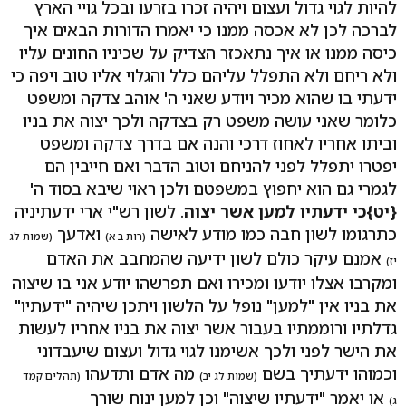
להיות לגוי גדול ועצום ויהיה זכרו בזרעו ובכל גויי הארץ
לברכה לכן לא אכסה ממנו כי יאמרו הדורות הבאים איך
כיסה ממנו או איך נתאכזר הצדיק על שכיניו החונים עליו
ולא ריחם ולא התפלל עליהם כלל והגלוי אליו טוב ויפה כי
ידעתי בו שהוא מכיר ויודע שאני ה' אוהב צדקה ומשפט
כלומר שאני עושה משפט רק בצדקה ולכך יצוה את בניו
וביתו אחריו לאחוז דרכי והנה אם בדרך צדקה ומשפט
יפטרו יתפלל לפני להניחם וטוב הדבר ואם חייבין הם
לגמרי גם הוא יחפוץ במשפטם ולכן ראוי שיבא בסוד ה'
{יט}
כי ידעתיו למען אשר יצוה
. לשון רש"י ארי ידעתיניה
כתרגומו לשון חבה כמו מודע לאישה
ואדעך
(רות ב א)
(שמות לג
אמנם עיקר כולם לשון ידיעה שהמחבב את האדם
יז)
ומקרבו אצלו יודעו ומכירו ואם תפרשהו יודע אני בו שיצוה
את בניו אין "למען" נופל על הלשון ויתכן שיהיה "ידעתיו"
גדלתיו ורוממתיו בעבור אשר יצוה את בניו אחריו לעשות
את הישר לפני ולכך אשימנו לגוי גדול ועצום שיעבדוני
וכמוהו ידעתיך בשם
מה אדם ותדעהו
(שמות לג יב)
(תהלים קמד
או יאמר "ידעתיו שיצוה" וכן למען ינוח שורך
ג)