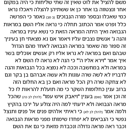
משם להציל את לוט שאין זה שתי שליחות כי היה במקום
אחר ונצטווה בו אחר כן או ששתיהן להצלה ויאכלו נראו
כמי שאכלו ובספר מורה הנבוכים
נאמר כי הפרשה
(ב מב)
כלל ופרט אמר הכתוב תחלה כי נראה אליו השם במראות
הנבואה ואיך היתה המראה הזאת כי נשא עיניו במראה
והנה ג' אנשים נצבים עליו ויאמר אם נא מצאתי חן בעיניך
זה ספור מה שאמר במראה הנבואה לאחד מהם הגדול
שבהם ואם במראה לא נראו אליו רק אנשים אוכלים בשר
איך אמר "וירא אליו ה'" כי הנה לא נראה לו השם לא
במראה ולא במחשבה וככה לא נמצא בכל הנבואות והנה
לדבריו לא לשה שרה עוגות ולא עשה אברהם בן בקר וגם
לא צחקה שרה רק הכל מראה ואם כן בא החלום הזה
ברוב ענין כחלומות השקר כי מה תועלת להראות לו כל
זה וכן אמר
בענין "ויאבק איש עמו"
שהכל
(שם)
(להלן לב כה)
מראה הנבואה ולא ידעתי למה היה צולע על ירכו בהקיץ
ולמה אמר
כי ראיתי אלהים פנים אל פנים ותנצל
(להלן לב לא)
נפשי כי הנביאים לא יפחדו שימותו מפני מראות הנבואה
וכבר ראה מראה גדולה ונכבדת מזאת כי גם את השם