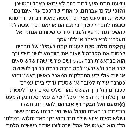
וישענו תחת העץ לרוח היום לא יבואו באהל ובמשכן
{ה}
כי על כן עברתם
. כי אחרי שדרככם עלי איננו נכון
שלא תנוחו מעט אצלי כן תעשה כאשר דברת דרך מוסר
שבפת לחם די לשון רבי אברהם או יאמר כן תעשה לנו
להשען תחת העץ ולעבור מיד כי שלוחים אנחנו ואל
תעכבנו לבא באהל או ללון עמך
{ו}
קמח סלת
. סלת לעוגות קמח לעמילן של טבחים
לכסות את הקדרה לשאוב את הזוהמא לשון רש"י וכך
הוא בבראשית רבה
ושם פירשו שהיו שלש סאים
(מח יב)
לכל אחד ולא ידענו למה הרבה בלחם כל כך לשלשה
אנשים אולי ידע הסתלקות המאכל ראשון ראשון והוא
כמרבה עולות למזבח או שסעדו גדולי ביתו עמהם
לכבודם ועל דרך הפשט מהרי שלש סאים קמח לעשות
מהן סלת והנה הוציאה מכל השלש סאין סלת נקיה מעט
{ז}
וטעם ואל הבקר רץ אברהם
. להגיד רוב חשקו
בנדיבות כי האדם הגדול אשר היו בביתו שמונה עשר
ושלש מאות איש שולף חרב והוא זקן מאד וחלוש במילתו
הלך הוא בעצמו אל אהל שרה לזרז אותה בעשיית הלחם