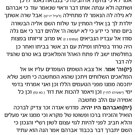
אמר לא כי צחקת אז הבינה כי בנבואה נאמר לו כן
ושתקה ולא ענתה אותו דבר וראוי שנאמר עוד כי אברהם
לא גילה לה הנאמר לו מתחילה
אבל שרה אשתך
(לעיל יז יט)
יולדת לך בן אולי המתין עד שלוח השם אליה הבשורה
ביום מחר כי ידע כי לא יעשה ה' אלהים דבר כי אם גלה
סודו אל עבדיו הנביאים
או מרוב זריזותו במצות
(עמוס ג ז)
היה טרוד במילתו ומילת עם רב אשר בביתו ואחר כן
בחולשתו ישב לו פתח האהל והמלאכים באו טרם שהגיד
לה דבר
{יז}
וה' אמר
. אל צבא השמים העומדים עליו או אל
המלאכים השלוחים ויתכן שהוא המחשבה כי חשב שלא
יתכסה ממנו מפני הטעמים הללו וכן ואני אמרתי בדמי
ימי
וכן ויאמר להכות את דוד
וכן כל
(ישעיהו לח י)
( כא טז)
אמירה עם הלב מחשבה
{יח}
ואברהם היו יהיה
. מדרש אגדה זכר צדיק לברכה
הואיל והזכירו ברכו ופשוטו של מקרא וכי ממנו אני מעלים
והלא חביב לפני להיות לגוי עצום לשון רש"י והנכון כי
השם יתברך דבר בכבוד אברהם אמר הנה הוא עתיד