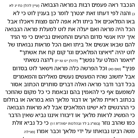
הנכבד ראה פעמים רבות במראה הנבואה
(עיין להלן כח יג לא
והנה לפי דעתו זאת יצטרך לומר כן בענין לוט כי לא
ג)
באו המלאכים אל ביתו ולא אפה להם מצות ויאכלו אבל
הכל היה מראה ואם יעלה את לוט למעלת מראה הנבואה
איך יהיו אנשי סדום הרעים והחטאים נביאים כי מי הגיד
להם שבאו אנשים אל ביתו ואם הכל מראות נבואתו של
לוט יהיה "ויאיצו המלאכים וגו' קום קח את אשתך"
"ויאמר המלט על נפשך"
ו"הנה נשאתי
(להלן יט טו יז)
פניך"
וכל הפרשה כלה מראה וישאר לוט בסדום
(שם כא)
אבל יחשוב שהיו המעשים נעשים מאליהם והמאמרים
בכל דבר ודבר מראה ואלה דברים סותרים הכתוב אסור
לשומעם אף כי להאמין בהם ובאמת כי כל מקום שהוזכר
בכתוב ראיית מלאך או דבור מלאך הוא במראה או בחלום
כי ההרגשים לא ישיגו המלאכים אבל לא מראות הנבואה
כי המשיג לראות מלאך או דיבורו איננו נביא שאין הדבר
כמו שהרב גוזר
כי כל נביא זולת
(במו"נ ב לד ובהלכות יסוה"ת ז ו)
משה רבינו נבואתו על ידי מלאך וכבר אמרו
(מגילה