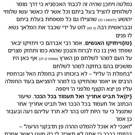
נמלטה ויתכן שהיה זה לכבוד האכסניא כי דרך מוסר
לשלוחים להציל בעל ביתם וכל אשר לו כאשר עשו שלוחי
יהושע
שהצילו גם כל משפחת בעלת ביתם
(יהושע ו כג)
ובבראשית רבה
לוט על ידי שכבד את המלאך נשא
(נ כא)
לו פנים
{טז}ויחזיקו האנשים
. אמר רבי אברהם כי ויחזיקו יבאר
שפחד ואין בו כח לברוח והנכון שהוא כמו ותחזק מצרים
על העם למהר לשלחם מן הארץ
אף כאן היו
(שמות יב לג)
מושכים בהם בחזקה למהר לשלחם
"בחמלת ה' עליו" – לא בזכותו רק בחמלת האל וברחמיו
הרבים או יאמר שהחזיקו בו למהר להוציאם בעוד החמלה
עליו פן יצא הקצף מלפני ה' ויספה
{יז}אל תביט אחריך ואל תעמוד בכל הככר
. שיעור
הכתוב אל תעמוד בכל הככר ואל תביט אחריך אחר
שתנצל כי עד היות לוט בהר לא תרד עליהם רעה ובעבור
כן אמר
"ואנכי לא אוכל להמלט ההרה פן תדבקני הרעה" –
בהיותי בככר כי אתה לא תאריך לי רק מעט כאשר אמרת