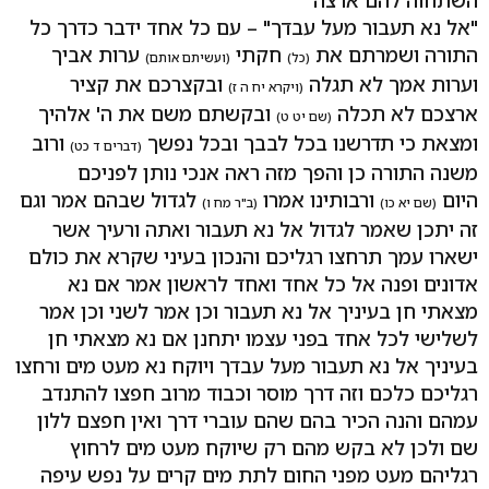
השתחוה להם ארצה
"אל נא תעבור מעל עבדך" – עם כל אחד ידבר כדרך כל
התורה ושמרתם את
חקתי
ערות אביך
(כל)
(ועשיתם אותם)
וערות אמך לא תגלה
ובקצרכם את קציר
(ויקרא יח ה ז)
ארצכם לא תכלה
ובקשתם משם את ה' אלהיך
(שם יט ט)
ומצאת כי תדרשנו בכל לבבך ובכל נפשך
ורוב
(דברים ד כט)
משנה התורה כן והפך מזה ראה אנכי נותן לפניכם
היום
ורבותינו אמרו
לגדול שבהם אמר וגם
(שם יא כו)
(ב"ר מח ו)
זה יתכן שאמר לגדול אל נא תעבור ואתה ורעיך אשר
ישארו עמך תרחצו רגליכם והנכון בעיני שקרא את כולם
אדונים ופנה אל כל אחד ואחד לראשון אמר אם נא
מצאתי חן בעיניך אל נא תעבור וכן אמר לשני וכן אמר
לשלישי לכל אחד בפני עצמו יתחנן אם נא מצאתי חן
בעיניך אל נא תעבור מעל עבדך ויוקח נא מעט מים ורחצו
רגליכם כלכם וזה דרך מוסר וכבוד מרוב חפצו להתנדב
עמהם והנה הכיר בהם שהם עוברי דרך ואין חפצם ללון
שם ולכן לא בקש מהם רק שיוקח מעט מים לרחוץ
רגליהם מעט מפני החום לתת מים קרים על נפש עיפה