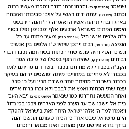
שנאמר
ויזבחו זבחי תודה ויספרו מעשיו ברנה
(תהלים קז כב)
וכתוב
ועתה ירום ראשי על אויבי סביבותי ואזבחה
(שם כז ו)
באהלו זבחי תרועה אשירה ואזמרה לה' והנה היו בשני
הימים המתים מישראל ארבעים אלף ומבנימן נפלו בסוף
כ"ה אלפים אנשי חיל
ומעיר מתום עד כל
(שופטים כ לה)
הנמצא
רבים ויתכן שיהיו ט"ו אלפים בין אנשים
(שם כ מח)
ונשים והטף והיה עונש שתי הכתות בשוה ומה נכבדו דברי
רבותינו
שהיה הקצף בפסלו של מיכה אמר
(סנהדרין קג)
הקב"ה בכבודי לא מחיתם בכבוד בשר ודם מחיתם לומר
בכבודי לא מחיתם במחוייבי מיתה ופושטים ידיהם בעיקר
בכבוד בשר ודם מחיתם יותר משורת הדין ועל כן סכל
עצת שתי הכתות ואמץ את לבבם ולא זכרו ברית אחים
ואחר המעשה נתחרטו כמו שנאמר
ויבא העם
(שופטים כא ב)
בית אל וישבו שם עד הערב לפני האלהים ויבכו בכי גדול
ויאמרו למה ה' אלהי ישראל היתה זאת בישראל להפקד
היום מישראל שבט אחד כי הכירו טעותם וענשם והנה
בדרך גררא פירשנו ענין מהותם ואינו מבואר והזכרנו