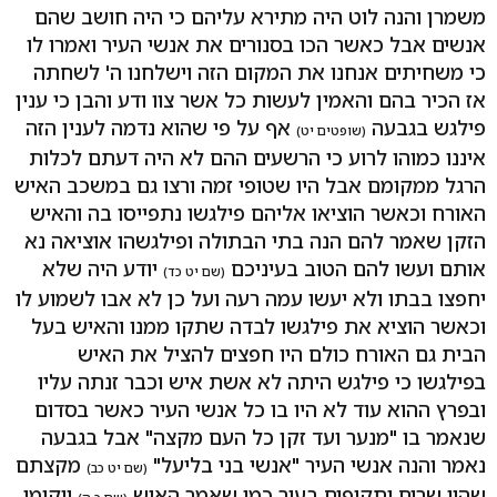
משמרן והנה לוט היה מתירא עליהם כי היה חושב שהם
אנשים אבל כאשר הכו בסנורים את אנשי העיר ואמרו לו
כי משחיתים אנחנו את המקום הזה וישלחנו ה' לשחתה
אז הכיר בהם והאמין לעשות כל אשר צוו ודע והבן כי ענין
פילגש בגבעה
אף על פי שהוא נדמה לענין הזה
(שופטים יט)
איננו כמוהו לרוע כי הרשעים ההם לא היה דעתם לכלות
הרגל ממקומם אבל היו שטופי זמה ורצו גם במשכב האיש
האורח וכאשר הוציאו אליהם פילגשו נתפייסו בה והאיש
הזקן שאמר להם הנה בתי הבתולה ופילגשהו אוציאה נא
אותם ועשו להם הטוב בעיניכם
יודע היה שלא
(שם יט כד)
יחפצו בבתו ולא יעשו עמה רעה ועל כן לא אבו לשמוע לו
וכאשר הוציא את פילגשו לבדה שתקו ממנו והאיש בעל
הבית גם האורח כולם היו חפצים להציל את האיש
בפילגשו כי פילגש היתה לא אשת איש וכבר זנתה עליו
ובפרץ ההוא עוד לא היו בו כל אנשי העיר כאשר בסדום
שנאמר בו "מנער ועד זקן כל העם מקצה" אבל בגבעה
נאמר והנה אנשי העיר "אנשי בני בליעל"
מקצתם
(שם יט כב)
שהיו שרים ותקיפים בעיר כמו שאמר האיש
ויקומו