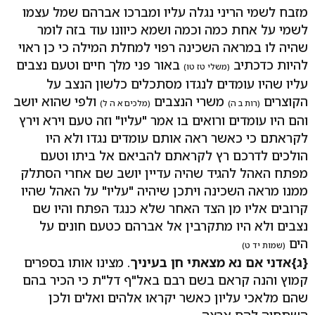
מזבח לשמי הריני נגלה עליו ומברכו אברהם שמל עצמו
לשמי על אחת כמה וכמה ושמא כיוונו עוד בזה לומר
שהיה לו במראה השכינה רפוי למחלת המילה כי כן ראוי
להיות כדכתיב
באור פני מלך חיים וטעם נצבים
(משלי טז טו)
עליו שהיו עומדים לנגדו מסתכלים כלשון הנצב על
הקוצרים
משרי הנצבים
ולפי שהוא יושב
(רות ב ה)
(מלכים א ה ל)
והם היו עומדים ורואים בו אמר "עליו" וזה טעם וירא וירץ
לקראתם כי כאשר ראה אותם עומדים נגדו ולא היו
הולכים לדרכם רץ לקראתם להביאם אל ביתו וטעם
מפתח האהל להגיד שהיה עדיין יושב שם אחרי הסתלק
ממנו מראה השכינה ויתכן שיהיה "עליו" על האהל שהיו
קרובים אליו מן הצד האחר שלא כנגד הפתח והיו שם
נצבים ולא היו מתקרבין אל אברהם כטעם חונים על
הים
(שמות יד ט)
{ג}
אדני אם נא מצאתי חן בעיניך
. מצינו אותו בספרים
קמוץ והנה קראם בשם רבם באל"ף דל"ת כי הכיר בהם
שהם מלאכי עליון כאשר יקראו אלהים ואלים ולכן