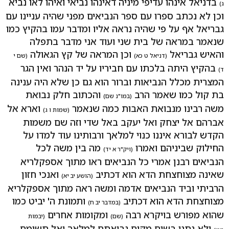
בדניאל אינהו עדיפי מיניה דאינהו נביאי ואיהו לאו נביא
ג)
וכן לא נכתב ספרו עם ספר הנביאים מפני שהיה עניינו עם
גבריאל אף על פי שהיה נראה אליו ומדבר עמו בהקיץ כמו
שנאמר במראה של בית שני ועוד אני מדבר בתפלה
והאיש גבריאל
וכן המראה של קץ הגאולה
(דניאל ט כא)
(שם י
בהקיץ היתה בלכתו עם חביריו על יד הנהר ואין הגר
ד)
המצרית מכלל הנביאות וברור הוא גם כן שלא היה ענינה
בת קול כמו שאמר הרב
והכתוב חלק נבואת
(במו"נ שם)
משה רבינו מנבואת האבות כמה שנאמר
וארא אל
(שמות ו ג)
אברהם אל יצחק ואל יעקב באל שדי וזה שם משמות
הקדש לבורא איננו כנוי למלאך ורבותינו עוד למדו על
החילוק שביניהם ואמרו
מה בין משה לכל
(ויק"ר א יד)
הנביאים רבנן אמרי כל הנביאים ראו מתוך אספקלריא
שאינה מצוחצחת הדא הוא דכתיב
ואנכי חזון
(הושע יב יא)
הרביתי וביד הנביאים אדמה ומשה ראה מתוך אספקלריא
מצוחצחת הדא הוא דכתיב
ותמונת ה' יביט כמו
(במדבר יב ח)
שהוא מפורש בויקרא רבה
ומקומות אחרים
(שם)
(יבמות
ולא נתנו בשום מקום נבואתם למלאך ואל תשומם