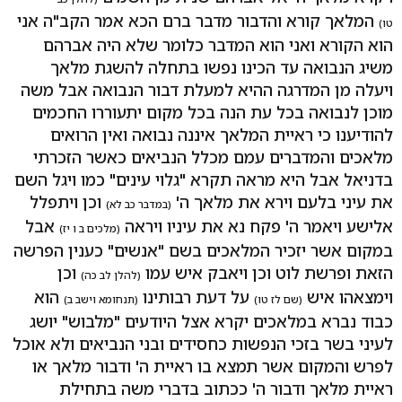
המלאך קורא והדבור מדבר ברם הכא אמר הקב"ה אני
טו)
הוא הקורא ואני הוא המדבר כלומר שלא היה אברהם
משיג הנבואה עד הכינו נפשו בתחלה להשגת מלאך
ויעלה מן המדרגה ההיא למעלת דבור הנבואה אבל משה
מוכן לנבואה בכל עת הנה בכל מקום יתעוררו החכמים
להודיענו כי ראיית המלאך איננה נבואה ואין הרואים
מלאכים והמדברים עמם מכלל הנביאים כאשר הזכרתי
בדניאל אבל היא מראה תקרא "גלוי עינים" כמו ויגל השם
את עיני בלעם וירא את מלאך ה'
וכן ויתפלל
(במדבר כב לא)
אלישע ויאמר ה' פקח נא את עיניו ויראה
אבל
(מלכים ב ו יז)
במקום אשר יזכיר המלאכים בשם "אנשים" כענין הפרשה
הזאת ופרשת לוט וכן ויאבק איש עמו
וכן
(להלן לב כה)
וימצאהו איש
על דעת רבותינו
הוא
(שם לז טו)
(תנחומא וישב ב)
כבוד נברא במלאכים יקרא אצל היודעים "מלבוש" יושג
לעיני בשר בזכי הנפשות כחסידים ובני הנביאים ולא אוכל
לפרש והמקום אשר תמצא בו ראיית ה' ודבור מלאך או
ראיית מלאך ודבור ה' ככתוב בדברי משה בתחילת