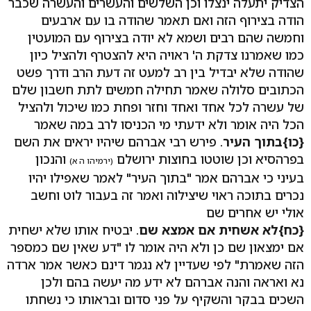
הצדיק יתעלה ינצלו וכן השלשים והעשרים והעשרה שכבר
הודה בצירוף הזה ואם תאמר שהודה בו עם ארבעים
וחמשה שהם רבים ושמא לא יודה בצירוף עם המועטין
כמו שאמרנו צדקת ה' ראויה היא להצטרף ולהציל כיון
שהודה שלא יבדיל בין רב למעט זה דעת הרב ודרך פשט
הכתובים סלולה שאמר תחילה חמשים לתת חשבון שלם
של עשרה לכל אחד ואחד וחזר ופחת כמו שיכול ולהציל
הכל היה אומר ולא ידעתי מי הכניסו לרב במה שאמר
{כו}
בתוך העיר
. פירש רבי אברהם שיהיו יראים את השם
בפרהסיא וכן שוטטו בחוצות ירושלם
והנכון
(ירמיהו ה א)
בעיני כי אברהם אמר "בתוך העיר" לאמר שאפילו יהיו
נכרים בתוכה ראוי שיצילוה ואמר זה בעבור לוט וחשב
אולי יש אחרים שם
{כח}
לא אשחית אם אמצא שם
. יבטיח אותו שלא ישחית
אם ימצאון שם כן ולא היה אומר לו "דע שאין שם כמספר
הזה שאמרת" לפי שעדיין לא נגמר דינם כאשר אמר ארדה
נא ואראה והנה אברהם לא ידע מה יעשה בהם ולכן
השכים בבקר והשקיף על פני סדום ובראותו כי נשחתו