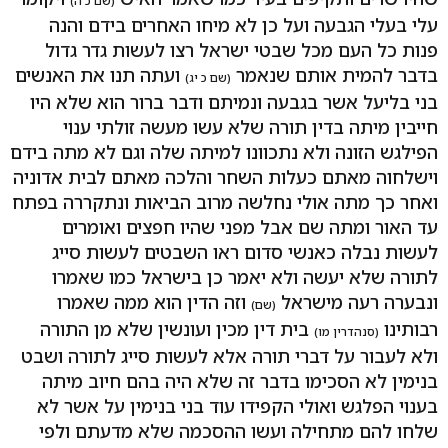
(שם כ ה)
עלי בעלי הגבעה ועל כן לא מיחו האחרים בידם והנה
פנות כל העם מכל שבטי ישראל רצו לעשות גדר גדול
בדבר להמית אותם שנאמר
ועתה תנו את האנשים
(שם כ יג)
בני בליעל אשר בגבעה ונמיתם ודבר ברור הוא שלא היו
חייבין מיתה בדין תורה שלא עשו מעשה זולתי ענוי
הפילגש הזונה ולא נתכוונו למיתה שלה וגם לא מתה בידם
וישלחוה מאתם כעלות השחר והלכה מאתם לבית אדוניה
ואחר כך מתה אולי נחלשה מרוב הביאות ונתקררה בפתח
עד האור ומתה שם אבל מפני שהיו חפצים ואומרים
לעשות נבלה כאנשי סדום ראו השבטים לעשות סייג
לתורה שלא יעשה ולא יאמר כן בישראל כמו שאמרו
ונבערה רעה מישראל
וזה הדין הוא ממה שאמרו
(שם)
רבותינו
בית דין מכין ועונשין שלא מן התורה
(סנהדרין מו)
ולא לעבור על דברי תורה אלא לעשות סייג לתורה ושבט
בנימין לא הסכימו בדבר זה שלא היה בהם חיוב מיתה
בענוי הפלגש ואולי הקפידו עוד בני בנימין על אשר לא
שלחו להם מתחילה ועשו ההסכמה שלא מדעתם ולפי