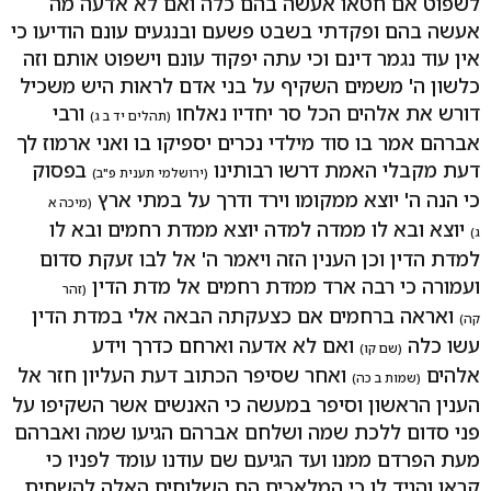
לשפוט אם חטאו אעשה בהם כלה ואם לא אדעה מה
אעשה בהם ופקדתי בשבט פשעם ובנגעים עונם הודיעו כי
אין עוד נגמר דינם וכי עתה יפקוד עונם וישפוט אותם וזה
כלשון ה' משמים השקיף על בני אדם לראות היש משכיל
דורש את אלהים הכל סר יחדיו נאלחו
ורבי
(תהלים יד ב ג)
אברהם אמר בו סוד מילדי נכרים יספיקו בו ואני ארמוז לך
דעת מקבלי האמת דרשו רבותינו
בפסוק
(ירושלמי תענית פ"ב)
כי הנה ה' יוצא ממקומו וירד ודרך על במתי ארץ
(מיכה א
יוצא ובא לו ממדה למדה יוצא ממדת רחמים ובא לו
ג)
למדת הדין וכן הענין הזה ויאמר ה' אל לבו זעקת סדום
ועמורה כי רבה ארד ממדת רחמים אל מדת הדין
(זהר
ואראה ברחמים אם כצעקתה הבאה אלי במדת הדין
קה)
עשו כלה
ואם לא אדעה וארחם כדרך וידע
(שם קו)
אלהים
ואחר שסיפר הכתוב דעת העליון חזר אל
(שמות ב כה)
הענין הראשון וסיפר במעשה כי האנשים אשר השקיפו על
פני סדום ללכת שמה ושלחם אברהם הגיעו שמה ואברהם
מעת הפרדם ממנו ועד הגיעם שם עודנו עומד לפניו כי
קראו והגיד לו כי המלאכים הם השלוחים האלה להשחית