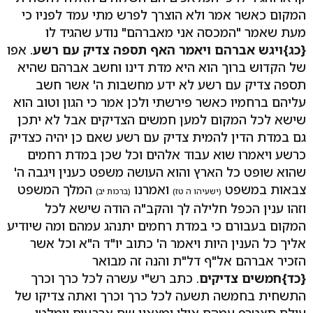
המקום כאשר אמר ולא הוצרך לפרש מתי עמד לפניו כי
מעת שאמר "המכסה אני מאברהם" נודע שהגיד לו
{כג}
ויגש אברהם ויאמר האף תספה צדיק עם רשע
. אפו
של הקדוש ברוך הוא היא מדת דינו וחשב אברהם שהיא
תספה צדיק עם רשע לא ידע מחשבות ה' אשר חשב
עליהם ברחמיו כאשר פירשתי ולכן אמר כי הגון וטוב הוא
שישא לכל המקום למען חמשים הצדיקים אבל לא יתכן
גם במדת הדין להמית צדיק עם רשע שאם כן יהיה כצדיק
כרשע ויאמרו שוא עבוד אלהים וכל שכן במדת רחמים
שהוא שופט כל הארץ והוא העושה משפט כענין ויגבה ה'
צבאות במשפט
ואמרנו
המלך המשפט
(ישעיהו ה טז)
(ברכות יב)
וזהו ענין הכפל חלילה לך והקב"ה הודה שישא לכל
המקום בעבורם כי במדת רחמים יתנהג עמהם ומה שיודיע
אליך כל הענין היות ויאמר ה' כתוב יו"ד ה"א וכל אשר
הזכיר אברהם אל"ף דל"ת והנה זה מבואר
{כד}
חמשים צדיקים
. כתב רש"י עשרה לכל כרך וכרך
התשחית בחמשה תשעה לכל כרך וכרך ואתה צדיקו של