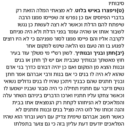
סיבותיו
{ט}ויפצרו באיש בלוט
. לא מצאתי המלה הזאת רק
בדברי הפיוסים אם כן נפרש זה שפייסו ממנו הרבה
שיפתח להם הדלת וכאשר לא רצה לעשות כן נגשו
לשבור אותו או שהיה עומד בפני הדלת ולא היה מניחם
לקרבה אליו והם פייסו ממנו לסור מפניהם כי לא היו רוצים
לפגוע בו וזה טעם גש הלאה שיגש למקום אחר
{יב}חתן ובניך ובנותיך
. לשון רש"י מי משלך עוד בעיר
חוץ מאשתך ובנותיך שבבית אם יש לך חתן או בנים
ובנות הוצא מן המקום ואם כן יהיה דבורם כדרך בני אדם
שהוא לא היה לו בנים כי אם בנות ורבי אברהם אמר חתן
ובניך חתנים שהם כבניך ויתכן שהיו לו בנים גדולים נשואי
נשים ודיבר עם חתניו תחילה כי היה סבור שבניו ישמעו לו
וכאשר צחקו עליו חתניו וארכו הדברים ביניהם השחר עלה
והמלאכים לא הניחוהו לקחת רק הנמצאים אתו בבית
והנה זכותו של לוט היה מציל בנים ובנות וחתנים לא
כאשר חשב אברהם שימית צדיק עם רשע וברור הוא שהיו
המלאכים יודעים דעת עליון בזה כי גם צוער בתפלתו