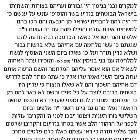
למקרים ובני בנימין היו גבורים ועריהם בצורות והשחיתו
בישראל הבוטחים בזרוע בשר והוסיפו עונש על ענשם כי
די היה להם להבריח ישראל מן הגבעה והם הכו בהם
למשחית איבת עולם והפילו מהם עם רב ועצום כ"ב
אלפים והנה ישראל כאשר הכו מכה רבה נודעה להם
שגגתם כי עשו מלחמה עם אחיהם שלא ברשות גבוה
ושלא כדין תורה ועל כן שאלו ביום השני האוסיף לגשת
למלחמה עם בני בנימין אחי
והזכירו עתה האחוה
(שם כ כג)
לשאול אם הוא אוסר עליהם המלחמה והשם הרשה אותם
עתה ביום השני ואמר עלו אליו כי עתה מותר להם לדרוש
דם אחיהם השפוך והם לא שאלו הנצוח כי עדיין היו
בוטחים ברובם לנצח על כל פנים והשם לא באר להם רק
כי המלחמה מותרת להם ומפני שעדיין לא נתכפר ענשם
הראשון נפלו מהם גם ביום השני י"ח אלפים וביום
השלישי גזרו תענית ויצומו ויבכו לפני ה' והקריבו עולות
לכפר על הרהורי הלב אשר בטחו בזרועם והקריבו שלמים
והם שלמי תודה כי ראו עצמם כאלו כלם פלטים מחרב
בנימין וזה משפט כל הנמלטים להקריב תודה כענין