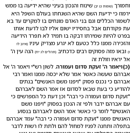
וחמורך
שינוח והנכון בעיני שהיא ידיעה בו ממש
(שמות כג יב)
ירמוז כי ידיעת השם שהיא השגחתו בעולם השפל היא
לשמור הכללים וגם בני האדם מונחים בו למקרים עד בא
עת פקודתם אבל בחסידיו ישום אליו לבו לדעת אותו
בפרט להיות שמירתו דבקה בו תמיד לא תפרד הידיעה
והזכירה ממנו כלל כטעם לא יגרע מצדיק עיניו
(איוב לו
ובאו מזה פסוקים רבים כדכתיב
הנה עין ה'
ז)
(תהלים לג יח)
אל יראיו וזולת זה
{כ}
ויאמר ה' זעקת סדום ועמורה
. לשון רש"י ויאמר ה' אל
אברהם שעשה כאשר אמר שלא יכסה ממנו ואמר רבי
אברהם כי נכנס פסוק "ויפנו משם האנשים" בנתים
להודיע כי בעת שבאו לסדום אז אמר השם לאברהם
"זעקת סדום ועמורה כי רבה" וכן דעת כל המפרשים כי
עם אברהם ידבר ולפי זה הנכון בפסוק "ויפנו משם
האנשים" לומר כי כאשר אמר השם לאברהם בנסוע
האנשים ממנו "זעקת סדום ועמורה כי רבה" עמד אברהם
בתפלה ותחנה לפניו למחול להם ולתת לו רשות לדבר