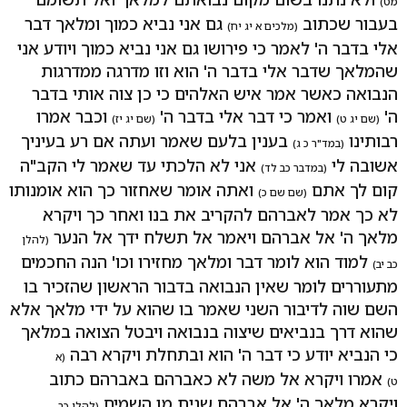
מט)
בעבור שכתוב
גם אני נביא כמוך ומלאך דבר
(מלכים א יג יח)
אלי בדבר ה' לאמר כי פירושו גם אני נביא כמוך ויודע אני
שהמלאך שדבר אלי בדבר ה' הוא וזו מדרגה ממדרגות
הנבואה כאשר אמר איש האלהים כי כן צוה אותי בדבר
ה'
ואמר כי דבר אלי בדבר ה'
וכבר אמרו
(שם יג ט)
(שם יג יז)
רבותינו
בענין בלעם שאמר ועתה אם רע בעיניך
(במד"ר כ ג)
אשובה לי
אני לא הלכתי עד שאמר לי הקב"ה
(במדבר כב לד)
קום לך אתם
ואתה אומר שאחזור כך הוא אומנותו
(שם שם כ)
לא כך אמר לאברהם להקריב את בנו ואחר כך ויקרא
מלאך ה' אל אברהם ויאמר אל תשלח ידך אל הנער
(להלן
למוד הוא לומר דבר ומלאך מחזירו וכו' הנה החכמים
כב יב)
מתעוררים לומר שאין הנבואה בדבור הראשון שהזכיר בו
השם שוה לדיבור השני שאמר בו שהוא על ידי מלאך אלא
שהוא דרך בנביאים שיצוה בנבואה ויבטל הצואה במלאך
כי הנביא יודע כי דבר ה' הוא ובתחלת ויקרא רבה
(א
אמרו ויקרא אל משה לא כאברהם באברהם כתוב
ט)
ויקרא מלאך ה' אל אברהם שנית מן השמים
(להלן כב