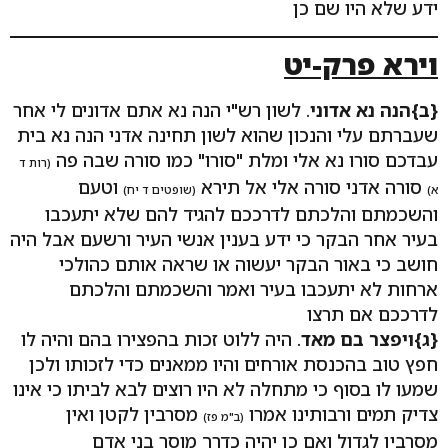
ידע שלא היו שם כן
וירא פרק-יט
{ב}הנה נא אדוני
. לשון רש"י הנה נא אתם אדונים לי אחר
שעברתם עלי והנכון שהוא לשון תחינה אדני הנה נא בית
עבדכם סורו נא אלי ומלת "סורו" כמו סורה שבה פה
(רות ד
סורה אדני סורה אלי אל תירא
וטעם
א)
(שופטים ד יח)
והשכמתם והלכתם לדרככם להגיד להם שלא יתעכבו
בעיר אחר הבקר כי ידע בענין אנשי העיר ורשעם אבל היה
חושב כי באור הבקר יעשוה או שראה אותם כהולכי
ארחות לא יתעכבו בעיר ואמר והשכמתם והלכתם
לדרככם אם תרצו
{ג}ויפצר בם מאד
. היה ללוט זכות בהפצירו בהם והיה לו
חפץ טוב בהכנסת אורחים והיו ממאנים כדי לזכותו ולכן
שמעו לו בסוף כי מתחלה לא היו רוצים לבא לביתו כי אינו
צדיק תמים ורבותינו אמרו
מסרבין לקטן ואין
(ב"מ פז)
מסרבין לגדול ואם כן יהיה כדרך מוסר בני אדם