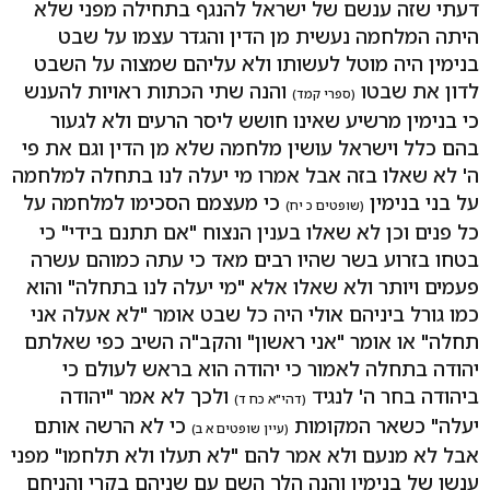
דעתי שזה ענשם של ישראל להנגף בתחילה מפני שלא
היתה המלחמה נעשית מן הדין והגדר עצמו על שבט
בנימין היה מוטל לעשותו ולא עליהם שמצוה על השבט
לדון את שבטו
והנה שתי הכתות ראויות להענש
(ספרי קמד)
כי בנימין מרשיע שאינו חושש ליסר הרעים ולא לגעור
בהם כלל וישראל עושין מלחמה שלא מן הדין וגם את פי
ה' לא שאלו בזה אבל אמרו מי יעלה לנו בתחלה למלחמה
על בני בנימין
כי מעצמם הסכימו למלחמה על
(שופטים כ יח)
כל פנים וכן לא שאלו בענין הנצוח "אם תתנם בידי" כי
בטחו בזרוע בשר שהיו רבים מאד כי עתה כמוהם עשרה
פעמים ויותר ולא שאלו אלא "מי יעלה לנו בתחלה" והוא
כמו גורל ביניהם אולי היה כל שבט אומר "לא אעלה אני
תחלה" או אומר "אני ראשון" והקב"ה השיב כפי שאלתם
יהודה בתחלה לאמור כי יהודה הוא בראש לעולם כי
ביהודה בחר ה' לנגיד
ולכך לא אמר "יהודה
(דהי"א כח ד)
יעלה" כשאר המקומות
כי לא הרשה אותם
(עיין שופטים א ב)
אבל לא מנעם ולא אמר להם "לא תעלו ולא תלחמו" מפני
ענשו של בנימין והנה הלך השם עם שניהם בקרי והניחם