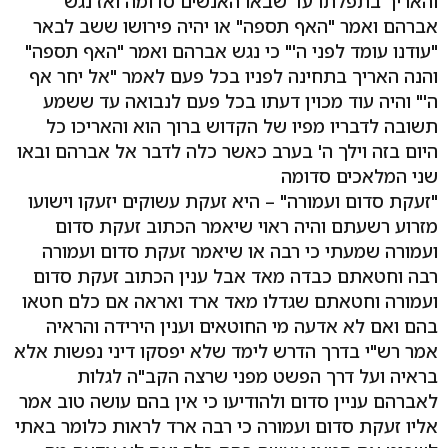
והאריך בתפלתו עד שבאו האנשים סדומה ואז נגש
אברהם ואמר "האף תספה" או יהיה פירושו ששב לבאר
"עודנו עומד לפני ה'" כי נגש אברהם ואמר "האף תספה"
והנה האריך בתחינה לפניו בכל פעם לאמר "אל יחר אף
ה'" והיה עוד מכוין דעתו בכל פעם לנבואה עד ששמע
תשובה לדבריו מפיו של הקדוש ברוך הוא והאריכו כל
היום בזה וילך ה' בערב כאשר כלה לדבר אל אברהם ובאו
שני המלאכים סדומה
"זעקת סדום ועמורה" – היא זעקת עשוקים יזעקו וישועו
מזרוע רשעתם והיה ראוי שיאמר הכתוב זעקת סדום
ועמורה שמעתי כי רבה או שיאמר זעקת סדום ועמורה
רבה וחטאתם כבדה מאד אבל ענין הכתוב זעקת סדום
ועמורה וחטאתם שגדלו מאד ארד ואראה אם כלם חטאו
בהם ואם לא אדעה מי החוטאים וענין הירידה והראיה
אמר רש"י בדרך הדרש לימד שלא יפסקו דיני נפשות אלא
בראיה ועל דרך הפשט מפני שרצה הקב"ה לגלות
לאברהם עניין סדום ולהודיעו כי אין בהם עושה טוב אמר
אליו זעקת סדום ועמורה כי רבה ארד לראות כלומר באתי