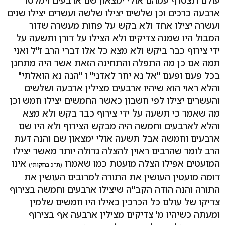
עולם תצטרף עמהם אולי ימצאון שם ארבעים וימלטו
ארבעה כרכים וכן שלשים יצילו שלשה ועשרים יצילו שנים
ועשרה יצילו אחד ולא בקש על פחות מעשרה שדור
המבול היו שמנה צדיקים ולא הצילו על דורן ותשעה על
ידי צירוף כבר ביקש ולא מצא כל אלו דברי הרב ז"ל ואני
תמה אם כן מה התפלה והתחינה הזאת אשר היה מתחנן
בכל פעם ופעם "אל נא יחר לאדני" ו "הנה נא הואלתי"
והלא ראוי הוא שיהיו ארבעים מצילין ארבעה ושלשים
והעשרים יצילו לפי חשבון כאשר החמשים יצילו חמש וכן
מה שאמר כי תשעה על ידי צירוף כבר בקש ולא מצא
והלא לארבעים וחמשה היה מבקש הצירוף ולא היו שם
ארבעים וחמשה אבל תשעה אולי ימצאון שם והנה דעת
הרב לומר שהרבים ראוין להצלה גדולה יותר מאשר יצילו
המועטים אפילו הצלה מועטת כמו שאמרו
אינו
(ת"כ בחקותי)
דומה מועטין העושין את התורה למרובים העושין את
התורה והנה הודה הקב"ה שיצילו ארבעים וחמשה בצירוף
צדיקו של עולם כל הכרכין כאילו היו חמשים שלמין
ומעתה כשיהיו מ' צדיקים מצילין ארבעה אף בצירוף