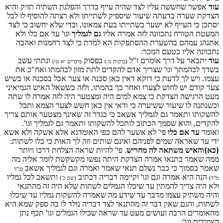
עוד
אפשר שחששה עליו לצד שהיה עייף בדרך והפלגת השתיה תזיק והיא
הצדקת שערה בדעתה שיעור שיספיק לשתייתו ולא רצתה להוסיף לו לבל
יסתכן כי העייף לא ישער בשתייתו בעת צמאונו, וכדי שלא יחשוב כי לצד
המעטת הטורח נתכוונה לזה אמרה אליו
גם לגמליך
וגו' עד אם כלו ולא
אתנהג עמהם בהשערת ההסתפקות הא למדת כי לצד רחמנות ואהבה
נתכוונה אליו כטעם הנזכר:
עוד
יתבאר על דרך אומרם ז"ל
בפסוק
ונתתי עשב
(ברכות מ.)
(דברים יא טו)
בשדך לבהמתך וגו' שצריך אדם להקדים לתת מזון לבהמתו ואח"כ את
עצמו. ויש לך לדעת כי דוקא דאין כאן סכנה או צער אבל בסכנה או בשיש
צער קודם יש לחוש לצערו ואחר כך בהמתו, ולזה כששאל האיש הגמיאיני
מעט הרגישה הצדקת כי צמא למים היה ומצטער היה לזה אמרה לו שתה
וכשנתנה לו שיעור ששיערה כי ודאי אין כאן חשש לצער הצמא ותכל
להשקותו ותאמר גם לגמליך אשאב כי בגדר זה שאינך מצטער אותם צריך
להקדים, והוא שסמך הכתוב לותכל להשקותו ותאמר גם לגמליך וגו'.
ואומר
עד אם כלו
פי' לא אשער להם כפי האומדנא אלא אשקה ולא אשא
ידי עד שאראה שמים לפניהם ואינם שותים וזה לך האות כי כלו לשתות:
{כא}והאיש משתאה לה מחריש
. פי' להיות שראה הצלחת דרכו ויותר
ממה שאמר בתנאו אמרה הצדקת היתה נפשו מקשקשת לומר אליה מה
שאמר בסמוך כי כבר נשלם תנאי שאמר ואמרה וגם לגמליך אשאב
(כ"ד
הנה היא אמרה וגם וגו' וקיימה דבריה דכתיב
ותשאב לכל גמליו
מ"ד)
(שם כ')
ולא היה צריך להמתין עד שיכלו הגמלים לשתות שלא היה זה מהתנאי
והיה משתיק עצמו מדבר עד שידע מה שאמרה להשקות גמליו עד שיכלו
לשתות, והגם שאין דבר זה מהתנאי לצד דבריה נולד לו בה ספק שמא היא
מהאומרים הרבה ועושים מעט עד שראה שכילו הגמלים וגו' תכף נתן
הצמידים וגו':