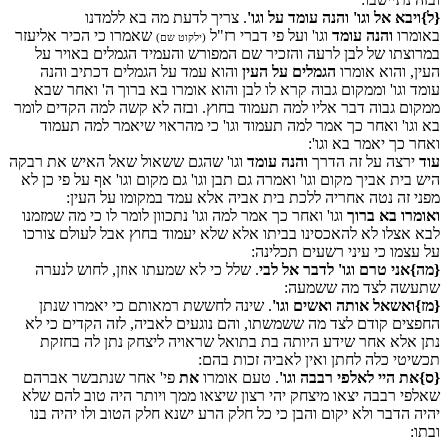
{ל}ויבא אל וגו' והנה עומד על וגו'
. צריך לדעת מה בא ללמדנו
באומרו
והנה עומד
וגו' ועל פי דברי רז"ל
שאמרו כי הכיר אליעזר
(ילקוט שם)
במרוצתו של לבן לרעה והזכיר שם המפורש והעמיד הגמלים באויר על
העין, והוא אומרו
הגמלים על העין
והוא עמד על הגמלים דכתיב והנה
עומד וגו' וממקום גבוה קרא לו לבן והוא אומרו בא ברוך ה' ואחר שבא
ממקום גבוה דבר אליו למה תעמוד בחוץ. ובזה לא קשה למה הקדים לומר
בא וגו' ואחר כך אמר למה תעמוד וגו' כי מהראוי שיאמר למה תעמוד
ואחר כך יאמר בא וגו':
עוד
ירצה על זה הדרך
והנה עומד
וגו' שהגם ששאול שאל האיש את רבקה
היש בית אביך מקום וגו' ואמרה גם תבן וגו' גם מקום וגו' אף על פי כן לא
מפני זה נטה אחריה ללכת בית אביה אלא עמד במקומו על העין:
ואומרו בא ברוך
וגו' ואחר כך אמר למה וגו' נתכוון לומר לו כי מה שמזמנו
לבא אצלו לא להאכסינו בביתו אלא שלא יעמוד בחוץ אבל לעולם צורכו
על עצמו כי עיני רשעים תכלינה:
{מה}אני טרם וגו' לדבר אל לבי
. שלל כי לא שמעתו אוזן, לחוש לנערה
שתעשה לצד מה ששמעה:
{מז}ואשאל אותה ואשים וגו'
. שינה לחששת רמאותם כי יאמרו שנתן
החפצים קודם לצד מה ששמשתו, והם נוגעים לאביה, לזה הקדים כי לא
נתן אלא אחר שידע היותה בת בתואל שראויה ליצחק נתן לה בחזקת
תכשיטי כלה לחתן ואין לאביה זכות בהם:
{ס}את היי לאלפי רבבה וגו'
. טעם אומרו
את
פי' אחר שנתבשר אברהם
שאלפי רבבה יצאו מיצחק יהי רצון שיצאו ממך ויותר היה טוב להם שלא
יהיה הדבר ולא יקום והבן כי כל חלק הרע ישנא חלק הטוב ולו יהיה בנו
ובתו: