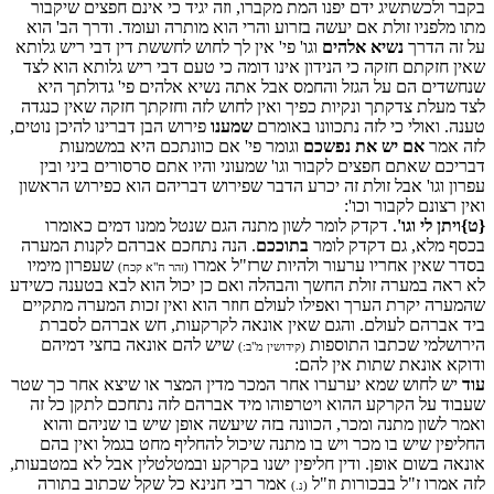
בקבר ולכשתשיג ידם יפנו המת מקברו, וזה יגיד כי אינם חפצים שיקבור
מתו מלפניו זולת אם יעשה בזרוע והרי הוא מותרה ועומד. ודרך הב' הוא
על זה הדרך
נשיא אלהים
וגו' פי' אין לך לחוש לחששת דין דבי ריש גלותא
שאין חזקתם חזקה כי הנידון אינו דומה כי טעם דבי ריש גלותא הוא לצד
שנחשדים הם על הגזל והחמס אבל אתה נשיא אלהים פי' גדולתך היא
לצד מעלת צדקתך ונקיות כפיך ואין לחוש לזה וחזקתך חזקה שאין כנגדה
טענה. ואולי כי לזה נתכוונו באומרם
שמענו
פירוש הבן דברינו להיכן נוטים,
לזה אמר
אם יש את נפשכם
וגומר פי' אם כוונתכם היא במשמעות
דבריכם שאתם חפצים לקבור וגו' שמעוני והיו אתם סרסורים ביני ובין
עפרון וגו' אבל זולת זה יכרע הדבר שפירוש דבריהם הוא כפירוש הראשון
ואין רצונם לקבור וכו':
{ט}
ויתן לי וגו'
. דקדק לומר לשון מתנה הגם שנטל ממנו דמים כאומרו
בכסף מלא, גם דקדק לומר
בתוככם
. הנה נתחכם אברהם לקנות המערה
בסדר שאין אחריו ערעור ולהיות שרז"ל אמרו
שעפרון מימיו
(זהר ח"א קכח)
לא ראה במערה זולת החשך והבהלה ואם כן יכול הוא לבא בטענה כשידע
שהמערה יקרת הערך ואפילו לעולם חוזר הוא ואין זכות המערה מתקיים
ביד אברהם לעולם. והגם שאין אונאה לקרקעות, חש אברהם לסברת
הירושלמי שכתבו התוספות
שיש להם אונאה בחצי דמיהם
(קידושין מ"ב:)
ודוקא אונאת שתות אין להם:
עוד
יש לחוש שמא יערערו אחר המכר מדין המצר או שיצא אחר כך שטר
שעבוד על הקרקע ההוא ויטרפוהו מיד אברהם לזה נתחכם לתקן כל זה
ואמר לשון מתנה ומכר, הכוונה בזה שיעשה אופן שיש בו שניהם והוא
החליפין שיש בו מכר ויש בו מתנה שיכול להחליף מחט בגמל ואין בהם
אונאה בשום אופן. ודין חליפין ישנו בקרקע ובמטלטלין אבל לא במטבעות,
לזה אמרו ז"ל בבכורות וז"ל
אמר רבי חנינא כל שקל שכתוב בתורה
(נ.)