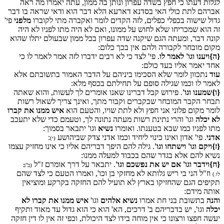
לגלות דעתו כי חפץ בשדה עפרון ונותן בה ממון, עתה יאמרו מה ראה
אברהם לתת כולי האי בסדנא דארעא הלא דבר הוא ודאי שראה בו דבר
גדול שישוה בכפלי כפלים, לזה הקדים לומר ואקברה מתי לקוברו
מלפני
פי'
זה הוא שמכריחו שלא לחוש על ממונו, ואם לא היה מתו לפניו לא היה
קונה דבר, ומעתה הגם שיקנה שדה עפרון בכל ממון שבעולם יתלו שהוא
מקום מובחר לקבורה ולהם אין בכך כלום:
{ה}
ויענו וגו' לאמר לו
. פי' לצד כי לא רבים ידברו לזה אמר לאמר לו כי
אחד יאמר אליו בעד כולם:
עוד
נתכוון לומר שלא הסכימו ביניהם על הדבר האמור בתשובתם אלא
לאמר לו וכמו שגילה סופם על תחילתם בכסף מלא:
{ו}
שמענו וגו'
. פירוש קבל דברינו שאנו אומרים לך לעשות, והוא שאתה
תבחר הקבר המובחר שבקברים וקבור מתך, ואינך צריך לשאול רשות
לומר מקום פלוני אני חפץ ולא לתת שויו, והטעם הוא
איש ממנו את קברו
לא יכלה
וגו' והרי נתינת רשות מעתה נתונה לך, וטעמם כדי שלא יתעכב
מתו לפניו כמו שבא בטענתו. ואומרו
נשיא
וגו' יתבאר בסמוך:
אדני
. פי' אדון ואינו כינוי ליחיד וכמו אדני צדק שביהושע
:
(י)
{ז}
ויקם וגו' וישתחו וגו'
. גילה להם היפך דבריהם אליו כי אינו מחזיק עצמו
נשיא להם אלא בגדר שהם בכבוד למעלה ממנו:
{ח}
וידבר וגו' אם יש את נפשכם וגו'
. יתבאר על דרך אומרם ז"ל
(ב"ב
וז"ל הני בי ריש גלותא לא מחזקי בן וכו', ואמרו הטעם כי לצד שהם
לו.)
תקיפים הגם שהחזיקו בארץ לא תועיל להם החזקה בקרקע ומוציאין
אותה מידם:
והנה
בתשובת בני חת אמרו
נשיא אלהים
וגו'
איש ממנו את קברו לא
יכלה
וגו', יש בדבריהם ב' דרכים, הא' הוא כי הוא גדול עד מאוד ותקיף
יעשה חפצו ורצונו כי אין מוחה בידו לצד היכולת, וכפי זה אין לו דין חזקה