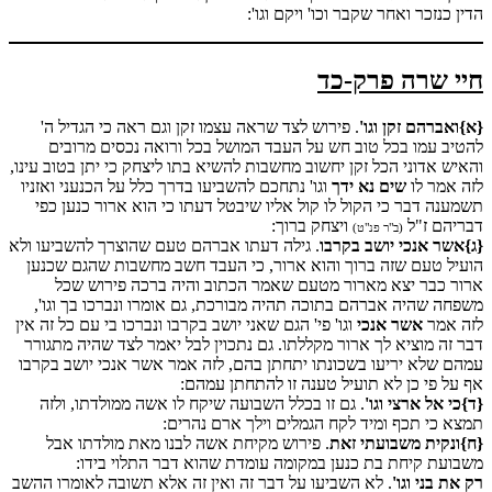
הדין כנזכר ואחר שקבר וכו' ויקם וגו':
חיי שרה פרק-כד
{א}ואברהם זקן וגו'
. פירוש לצד שראה עצמו זקן וגם ראה כי הגדיל ה'
להטיב עמו בכל טוב חש על העבד המושל בכל ורואה נכסים מרובים
והאיש אדוני הכל זקן יחשוב מחשבות להשיא בתו ליצחק כי יתן בטוב עינו,
לזה אמר לו
שים נא ידך
וגו' נתחכם להשביעו בדרך כלל על הכנעני ואזניו
תשמענה דבר כי הקול לו קול אליו שיבטל דעתו כי הוא ארור כנען כפי
דבריהם ז"ל
ויצחק ברוך:
(ב"ר פנ"ט)
{ג}אשר אנכי יושב בקרבו
. גילה דעתו אברהם טעם שהוצרך להשביעו ולא
הועיל טעם שזה ברוך והוא ארור, כי העבד חשב מחשבות שהגם שכנען
ארור כבר יצא מארור מטעם שאמר הכתוב והיה ברכה פירוש שכל
משפחה שהיה אברהם בתוכה תהיה מבורכת, גם אומרו ונברכו בך וגו',
לזה אמר
אשר אנכי
וגו' פי' הגם שאני יושב בקרבו ונברכו בי עם כל זה אין
דבר זה מוציא לך ארור מקללתו. גם נתכוין לבל יאמר לצד שהיה מתגורר
עמהם שלא יריעו בשכונתו יתחתן בהם, לזה אמר אשר אנכי יושב בקרבו
אף על פי כן לא תועיל טענה זו להתחתן עמהם:
{ד}כי אל ארצי וגו'
. גם זו בכלל השבועה שיקח לו אשה ממולדתו, ולזה
תמצא כי תכף ומיד לקח הגמלים וילך ארם נהרים:
{ח}ונקית משבועתי זאת
. פירוש מקיחת אשה לבנו מאת מולדתו אבל
משבועת קיחת בת כנען במקומה עומדת שהוא דבר התלוי בידו:
רק את בני וגו'
. לא השביעו על דבר זה ואין זה אלא תשובה לאומרו ההשב