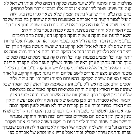
מהלכות זכיה ומתנה וז"ל שהגוי מעת שלקח הדמים סלק זכותו וישראל לא
קנה עד שיגיע שטר לידו ונמצאו נכסים אלו כנכסי מדבר שכל המחזיק
בהם זכה ע"כ. הרי שיועיל נתינת הממון שלא נשאר לגוי זכות בה, ולזה
תועיל לגמור הקניה ביד אברהם באמצעות החזקה שהחזיק בה במה שקבר
בה את שרה אבל אם היה קובר את שרה קודם הגם שהיה נותן אחר כך
כסף השדה לא היה זוכה בנתינת הכסף לבדה כנזכר בלא חזקה:
ונשאר
לדעת אם חזקה זו שמה חזקה בקרקע הגוי, והנה כתב רמב"ם
בפ"ב מהלכות זכיה ומתנה ז"ל אבל בנכסי הפקר או הגר אפילו אכל פירות
כמה שנים לא קנה לא אילן ולא קרקע עד שיעשה מעשה בגוף הארץ וכו'
כיצד המוצא פלטרין בנכסי הגר או הפקר וסייד בהם או כייר גבוה אמה או
יותר קנה וכו' המציע מצעות קנה וכו' היה לוקח עפר ממקום גבוה למקום
נמוך הרי זה מתקן הארץ ראינוהו שהיה משליך העפר בלא הקפדה הרי זה
בחזקת שאינו מכוין אלא להשוות מקום לדייש ולא קנה ע"כ. וכתב המגיד
משנה המציע מצעות פירוש לישב עליהם והרי נהנה מגוף הקרקע. פי' אחר
המציע מצעות שייפה הקרקע בהצעתם כסיוד וכיור וכו' וזה עיקר. ולזה
הסכים הרב אבן מיגאש ז"ל ע"כ. והנה בשלמא לפי' ראשון של המגיד שכל
שנהנה מגוף הארץ נקראת חזקה במציאות הפקר נאמר שגם במציאות
שלפנינו כיון שקבר בגוף הארץ את שרה אשתו חשוב נהנה מגוף הארץ
וקנאה, אלא לסברת הרב אבן מיגאש שאינה חזקה זולת אם יעשה תיקון
בגוף הארץ כסיוד וכיור אם כן קבורת שרה לא תועיל לענין חזקה ובמה
קנה אברהם. ואפשר כי כשבונין הקבר ובפרט בנין הקברות הקדומים שהיו
בונין כוכין ומן הסתם הם מסיידים ומכיירים ובזה תהיה החזקה. ומעתה
יתיישב טעם שחזר הכתוב לומר פעם ב'
ויקם השדה
לומר כי אחר שקבר
אברהם וגו' בזה הושלמה הקימה של השדה לאברהם וזולת זה הגם שבערך
עפרון נחתמה גזירתו שסלק זכותו אבל עדיין אינו נקרא של אברהם כפי