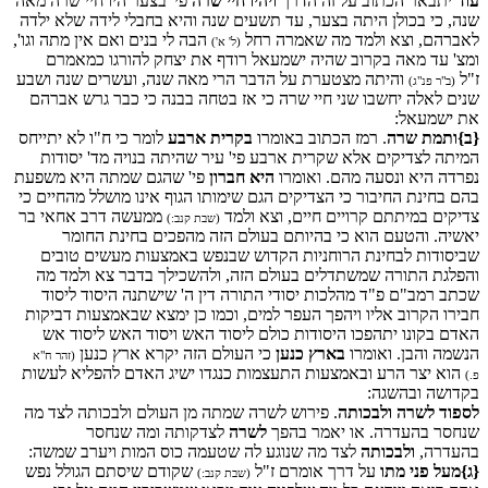
עוד
יתבאר הכתוב על זה הדרך
ויהיו חיי שרה
פי' בצער היו חיי שרה מאה
שנה, כי בכולן היתה בצער, עד תשעים שנה והיא בחבלי לידה שלא ילדה
לאברהם, וצא ולמד מה שאמרה רחל
הבה לי בנים ואם אין מתה וגו',
(ל' א')
ומצ' עד מאה בקרוב שהיה ישמעאל רודף את יצחק להורגו כמאמרם
ז"ל
והיתה מצטערת על הדבר הרי מאה שנה, ועשרים שנה ושבע
(ב"ר פנ"ג)
שנים לאלה יחשבו שני חיי שרה כי אז בטחה בבנה כי כבר גרש אברהם
את ישמעאל:
{ב}
ותמת שרה
. רמז הכתוב באומרו
בקרית ארבע
לומר כי ח"ו לא יתייחס
המיתה לצדיקים אלא שקרית ארבע פי' עיר שהיתה בנויה מד' יסודות
נפרדה היא ונסעה מהם. ואומרו
היא חברון
פי' שהגם שמתה היא משפעת
בהם בחינת החיבור כי הצדיקים הגם שימותו הגוף אינו מושלל מהחיים כי
צדיקים במיתתם קרויים חיים, וצא ולמד
ממעשה דרב אחאי בר
(שבת קנב:)
יאשיה. והטעם הוא כי בהיותם בעולם הזה מהפכים בחינת החומר
שביסודות לבחינת הרוחניות הקדוש שבנפש באמצעות מעשים טובים
והפלגת התורה שמשתדלים בעולם הזה, ולהשכילך בדבר צא ולמד מה
שכתב רמב"ם פ"ד מהלכות יסודי התורה דין ה' שישתנה היסוד ליסוד
חבירו הקרוב אליו ויהפך העפר למים, וכמו כן ימצא שבאמצעות דביקות
האדם בקונו יתהפכו היסודות כולם ליסוד האש ויסוד האש ליסוד אש
הנשמה והבן. ואומרו
בארץ כנען
כי העולם הזה יקרא ארץ כנען
(זהר ח"א
הוא יצר הרע ובאמצעות התעצמות כנגדו ישיג האדם להפליא לעשות
פ.)
בקדושה ובהשגה:
לספוד לשרה ולבכותה
. פירוש לשרה שמתה מן העולם ולבכותה לצד מה
שנחסר בהעדרה. או יאמר בהפך
לשרה
לצדקותה ומה שנחסר
בהעדרה,
ולבכותה
לצד מה שנוגע לה שטעמה כוס המות ויערב שמשה:
{ג}
מעל פני מתו
על דרך אומרם ז"ל
שקודם שיסתם הגולל נפש
(שבת קנב:)