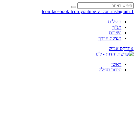
Icon-facebook
Icon-youtube-v
Icon-instagram-1
תהילים
תנ"ך
ישיבות
תפילת הדרך
אינדקס אנ"ש
ראשי
סידור תפילה