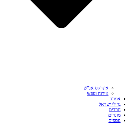
אינדקס אנ"ש
אירוח ונופש
אמונה
גדולי ישראל
חרדים
מונחים
נוספים