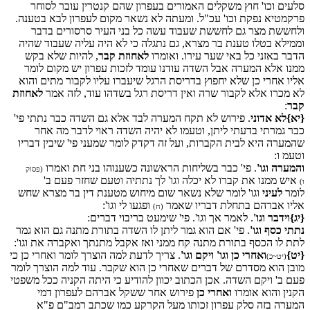
סלעים וכו' חוץ משקלים האמורים בעפרון שהם קנטרין עובר לסוחר
פרקמטיא נפקת וכו' עכ"ל. ומעתה לא נשאר מקום לעפרון לבא בטענה.
ולחששת מצר גם לחששת שעבוד עשה כל בני העיר סרסורים בדבר
וממילא בטלו טענת בר מצרא, גם נתגלה כי לא היה עליה שעבוד שהיה
הדבר באזני כל באי שער עירו. ואומרו
לאחוזת קבר
, להיות שלא בקש
ממנו אלא המערה אבל השדה עודנו עומד לזכות עפרון יש מקום לומר
אליו אחרי כן שלא יחפוץ בדריסת הרגל שיעברו עליו לקבור מתים והוא
לא מכרו אלא לקבור שרה ואין דריסת רגל בשדהו עוד, לזה אמר
לאחוזת
קבר
:
{יא}
לא אדוני
. פירוש לא תקח המערה לבד אלא גם השדה כבר נתתי פי'
כבר גמרתי בדעתי ליתן, וטעמו לא יהיה השדה ראוי לדבר מה אחר
שהמערה היא לבית הקברות, ועל זה דקדק לומר שמעני פי' שיבין דבריו
וטעמ ו:
והמערה וגו'
. פי' כבר בשליחות הראשונה כשענוהו בני חת ואמרו
(פסוק
איש ממנו את קברו לא יכלה וגו' לך נתתיה וטעם שחזר פעם ב'
ו)
לומר
לעיני
וגו' לומר שלא נשאר שום מיחוש מטענת דין בר מצרא שחש
אליו אברהם בתחלת דבריו שאמר
ופגעו לי וגו':
(ח)
{יג}
וידבר וגו'
. לאמר אך וגו'. פי' שימעט בריבוי דברים:
נתתי כסף וגו'
. פי' אם הוא גמר ליתן לו השדה בתורת מתנה גם הוא גמר
לתת לו הכסף בתורת מתנה קח ממני ואז אקבל מתנתך ואקברה את וגו':
{יט}
ואחרי כן וגו' ויקם וגו'
. צריך לדעת למה הוצרך לומר ואחרי כן כי
(יט~כ)
מובן הוא מסדרם של דברים שאחרי כן הוא שקבר. עוד למה הוצרך לומר
פעם ב' ויקם השדה. אכן הכתוב יכוון להודיע כי היתה הקניה ככל משפטי
הקנין והוא אומרו
ואחרי כן
פירוש אחר ששקל אברהם לעפרון דמי
המערה בזה סלק עפרון זכותו מעל הקרקע כמו שכתב רמב"ם פ"א