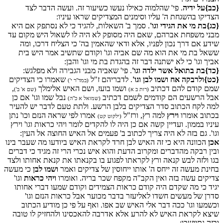
{כב}על ידיה
. פי' שהלמוה כאילו נעשו כשיעור זה. ועשה הדבר לצד
הצדיקו בהשגחת ה' עליו וסימנים המצדיקים שראו עיניו:
{כג}בת מי את הגידי וגו'
. סמך ב' השאלות, להגיד כי לא נסתפק אם היא
מבני משפחת אברהם, שאם היה מסופק לא היה לו לשאול היש מקום עד
שידע אם דרך נכון לפניו, אלא ודאי שהאמין בה' כי הצליח דרכו, ומה
ששאל בת מי את הוא מה שם אביה וגו' וקודם שתשיב אמר היש בית
אביך וגו' כי לא ישתנה דבר זה בהגדת בת מי וגו' והבן:
{כד}בת בתואל אשר ילדה וגו'
. פי' שאביה מבני הגבירה ולא מפלגש:
{כט}ולרבקה אח ושמו לבן וגו'
. לדבריהם ז"ל
שאמרו כי הצדיקים
(במד"ר י')
שמם קודם להם דכתיב
ושמו בועז, ושם האיש אלימלך
,
(רות ב א)
(שם א' ב')
אבל הרשעים הם קודמים לשמם דכתיב
נבל שמו וגו' אם כן
(שמואל א כ"ה)
למה לקח הכתוב סדר הצדיקים בלבן הרשע. ולתת טעם לדבר יש להעיר
בכתוב אומרו
וירץ
למה רץ, ורז"ל
אמרו לפי שראה הנזם וכו' נתן
(ילקוט קט)
עיניו בממון. ועדיין קשה אם כן היה לו להקדים לומר ויהי כראות וגו' וירץ
וגו'. גם בזה לא היה צריך לכתוב ב' פעמים אל האיש החוצה אל העין:
אכן
הכוונה היא כי זה האיש לבן חרד לקראת האיש ביודעו מה שעבר בינו
ובין רבקה מהדברים ומקרוב הדעת והוא איש נכרי הרי זה מגיד כי דברים
בגו ולזה לבש קנאה ורץ לקראתו לפגוע בו בקנאתו את קנאת אחותו ולצד
בחינת מעשה זה ייחס ה' אותו ייחוסין של צדיקים ואמר
ושמו לבן
כי מעשה
צדיקים עשה בזה ואין הקב"ה מקפח שכר בריה. ואומרו
ויהי כראות
וגו'
יגיד כי מה שקדם היה קודם כראות הצמידים וקודם שמעו דברי אחותו
סדרן של מעשים חשדו לאליעזר בדבר מכוער אבל כראות הנזם וגו'
וכשמעו וגו' ככה דבר אלי האיש שב אפו. ואף על פי כן מודיע הכתוב
שיצא לקראת האיש לא להרע אלא אדרבה להאכסינו ולהחזיק לו טובה
ובזה נתיישבו: