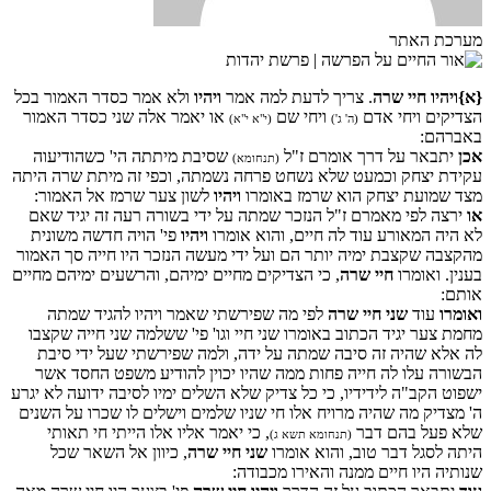
מערכת האתר
{א}
ויהיו חיי שרה
. צריך לדעת למה אמר
ויהיו
ולא אמר כסדר האמור בכל
הצדיקים ויחי אדם
ויחי שם
או יאמר אלה שני כסדר האמור
(ה' ג')
(י"א י"א)
באברהם:
אכן
יתבאר על דרך אומרם ז"ל
שסיבת מיתתה הי' כשהודיעוה
(תנחומא)
עקידת יצחק וכמעט שלא נשחט פרחה נשמתה, וכפי זה מיתת שרה היתה
מצד שמועת יצחק הוא שרמז באומרו
ויהיו
לשון צער שרמז אל האמור:
או
ירצה לפי מאמרם ז"ל הנזכר שמתה על ידי בשורה רעה זה יגיד שאם
לא היה המאורע עוד לה חיים, והוא אומרו
ויהיו
פי' הויה חדשה משונית
מהקצבה שקצבת ימיה יותר הם ועל ידי מעשה הנזכר היו חייה סך האמור
בענין. ואומרו
חיי שרה
, כי הצדיקים מחיים ימיהם, והרשעים ימיהם מחיים
אותם:
ואומרו
עוד
שני חיי שרה
לפי מה שפירשתי שאמר ויהיו להגיד שמתה
מחמת צער יגיד הכתוב באומרו שני חיי וגו' פי' ששלמה שני חייה שקצבו
לה אלא שהיה זה סיבה שמתה על ידה, ולמה שפירשתי שעל ידי סיבת
הבשורה עלו לה חייה פחות ממה שהיו יכוין להודיע משפט החסד אשר
ישפוט הקב"ה לידידיו, כי כל צדיק שלא השלים ימיו לסיבה ידועה לא יגרע
ה' מצדיק מה שהיה מרויח אלו חי שניו שלמים וישלים לו שכרו על השנים
שלא פעל בהם דבר
, כי יאמר אליו אלו הייתי חי תאותי
(תנחומא תשא ג)
היתה לסגל דבר טוב, והוא אומרו
שני חיי שרה
, כיוון אל השאר שכל
שנותיה היו חיים ממנה והאירו מכבודה: