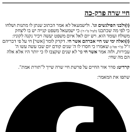
חיי שרה פרק-כה
{ו}ולבני הפילגשים וגו'
. ולישמעאל לא אמר הכתוב שנתן לו מתנות ושלחו
כי לפי מה שכתבנו
כי ישמעאל משפט קנייה יש בו ליצחק
(לעיל ט"ז ה')
משולח ועומד הוא. ויש יום לאל איום משפט יעשה ויכיר נקנה לקוניו:
{ז}ואלה ימי שני חיי אברהם אשר חי
. דקדק לומר [אשר] חי על פי דבריהם
ז"ל
שאמרו כי חסרו לו ה' שנים קודם יום שבו עשה עשו ה'
(ב"ר פס"ג)
עבירות, ולזה אמר
אשר חי
פי' לא שנים שקצבו לו כי יותר היו אלא אלה
הם מה שחי:
קרדיט:
סדר אור החיים על פרשת חיי שרה שייך ל"תורת אמת".
שתפו את המאמר: