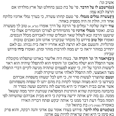
אשיב וגו':
{ט}וישבע לו על הדבר
. פי' על בת כנען בהחלט ועל ארץ מולדתו אם
תרצה לבא עמו:
{י}עשרה גמלים מגמלי
. פי' טעם קחתו עשרה, כי בערך גמלי אדוניו כלוקח
אחד היו, וזולת זה היה מספיק באחד:
עוד
ירצה שלקח י' גמלים פי' הרבה על דרך אומרו
טוב לך מעשרה
(ש"א, א)
בנים. ואומר
מגמלי אדוניו
פי' מהמיוחדים לצורכו המובחרים אצלו כדי
שיטענו הרבה ובא לשלול שאר הגמלים שהיו לאברהם מכלל הנכסים.
ואומרו
וכל טוב
פירוש כל מובחר שבקנייני אדונו זהב ואבנים טובות
ומרגליות. והטעם אם לא תרצה לבא אחריו יראה בית נכותו. גם לאם
יתחייב במוהר יראה כי יש ממה להרבות מוהר ומתן. ואומרו
בידו
פירוש
שבידו:
{יב}ויאמר ה' וגו' הקרה וגו'
. בטוח היה אליעזר באדונו שתפלתו מקובלת
אשר התפלל הוא ישלח מלאכו וגו' והוסיף הוא להתפלל שיהיה הוא ראוי
ליעשות הדבר על ידו, כי ימצא לפעמים שתהיה מניעה לקיים דברי התפלה
מצד האמצעי, לזה התפלל לאלהי אדונו שיקרה לפניו:
וטעם
שהוצרך לעשות סדר זה, כי חש לבל יטעוהו משפחת אברהם
כשידעו כי הוא מצווה ועומד לקחת בת מהם יתנו לו שפחה משפחותם
אשר אתם בבית ויאמרו כי היא מזרעם לזה נתחכם ועשה כסדר זה
בהבחנה מובהקת שהיא הותרנות המופלאת שנותנת יותר ממה ששאל
ממנה. גם בזה ידע אותה ידיעה צודקת כי היא מבית אברהם שהשיחה לפי
תומה מבלי דעת דבר ממנו כי אותה יבקש ופתח דבריה האירו
באומרה
בת בתואל וגו':
(פסוק כ"ד)
{טו}טרם כלה לדבר
. פירוש בעודו אומר עם אדוני והנה רבקה, והוא פרק
בא סימן כי היא זאת שראויה להיות עם אדונו: