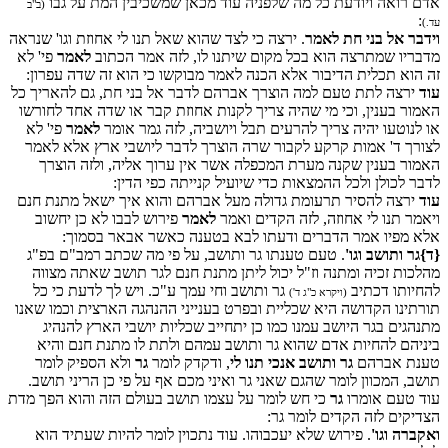
אדם רואה ויודעת כל מה שלפניה עוד מכאן שמשכיבין המת על גבו
(ב"ב
:
עד.)
וידבר אל בני חת לאמר
. ירצה כי לצד שהוא שאל תנו לי אחוזת וגו' שנראה
מדבריו שמתרצה הוא בכל מקום שיתנו לו, לזה אמר הכתוב
לאמר
פי' לא
זה הוא תכלית הדיבור אלא הכנה לאמר מבוקשו כי הוא זה שדה עפרון:
עוד
ירצה לתת טעם למה הוצרך אברהם לדבר אל בני חת, גם להאריך כל
האמור בענין, וכי מי שהיה צריך לקנות אחוזת קבר או שדה אחד לחורשו
או לנוטעו יהיה צריך להרעים תבל ויושביה, לזה גמר אומר
לאמר
פי' לא
לצורך ד' אמות קרקע לקבור שרה הוצרך לדבר ליושבי ארץ אלא לאמר
האמור בענין שקנה מערת המכפלה אשר אין ערוך אליה, ולזה הוצרך
לדבר לכולן ולכל ההמצאות כדי שיועיל קנייתה כפי הדין:
עוד
ירצה להסיר תרעומת גדולה מעל אברהם והוא איך ישאל מתנת חנם
ויאמר תנו לי אחוזה, לזה הקדים ואמר
לאמר
פירוש לבבו לא כן יחשוב
אלא מפיו אמר הדברים ודעתו לבא בטענה כאשר אבאר בסמוך:
{ד}
גר ותושב וגו'
. טעם טענתו גר ותושב, על פי מה שכתב רמב"ם בפ"ג
מהלכות זכיה ומתנה וז"ל יכול ליתן מתנת חנם לגר תושב שאתה מצווה
להחיותו דכתיב
גר ותושב וחי עמך ע"כ. ויש לך לדעת כי כל
(ויקרא כ"ג ד')
תורתינו הקדושה היא שכליית ובפרט בענייני ההנהגה הארצית וכמו שאנו
מתנהגים בגר היושב עמנו כמו כן יתחייב שכליות יושבי הארץ להנהיג
ביניהם להחיות אדם שהוא גר ותושב עמהם ולתת לו מתנת חנם והיא
טענת אברהם
גר ותושב אנכי תנו לי
, ודקדק לומר
גר
ולא הספיק לומר
תושב, המכוון לומר שהגם שאני גר ואיני מכם אף על פי כן הריני תושב.
עוד טעם אומרו
גר
כי חש לומר על עצמו תושב בעולם הזה והוא הפך מדת
הצדיקים לזה הקדים לומר גר:
ואקברה וגו'
. פירוש שלא יעכבוהו. עוד נתכוין לומר להיות שעתיד הוא