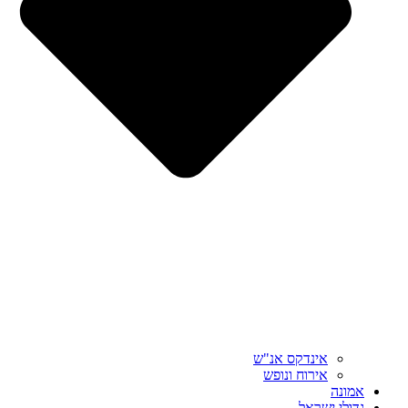
אינדקס אנ"ש
אירוח ונופש
אמונה
גדולי ישראל