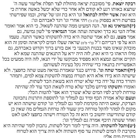
רבקה יוצאת
. פי' מסובבת יציאה מהזולת לצד תפלת אליעזר עשה ה'
שתצא באותו רגע לא קודם ולא אחר כדי שלא יכשל באשה אחרת כי
היא זאת
אשר יולדה לבתואל
וגו' היא בת זוגו של יצחק, וכמו שפירשתי
בפרשת וירא בפסוק
ויהי אחרי וגו' ויגד לאברהם וגו':
(כ"ב כ')
{יז}הגמיאיני נא וגו'
. הנה המעיט ממה שהתנה לשאול, כי הוא אמר ואומר
אליה הטי נא כדך ואשתה ועתה אמר
הגמיאיני
פי' לשון גמיעה, גם
אמר
מעט
, גם לא אמר שתטה היא כדה להשקותו כאשר התנה. טעמו
הוא על פי דבריהם ז"ל
שראה שעלו המים לקראתה וסימן זה הוא
(ב"ר פ"ס)
מובהק שאינו מצוי בבנות הכנעני כי אם בזרע ברוך וקדוש כאברהם, גם
מזלו הראהו כי היא זאת, לזה היה ירא על התנאים שהתנה שמא לא
תקיים אותם ונמצא הוא מפסיד מבוקשו על ידי תנאו, לזה היה ממעיט בכל
האפשריות בתנאיו כדי שיהיה נקל בעיניה לעשותם:
{יח}ותאמר שתה וגו'
. פירוש כנגד שאמרת גמיאה מעט שתה כחפצך. ולא
שישתה הוא בידו אלא היא תטרח במצוה להשקות צמא למים, ותמהר
ותורד כדה על ידה כדי שלא יטרח הוא בשאת הכד לשתות,
ואומרו
ותשקהו
פירוש מלבד שלא טרח לשאת הכד עוד לה שהיתה
טורחת לקרב לפיו המים שלא יצטרך הוא אפי' להטות הכלי:
וטעם
שלא אמרה תכף ומיד גם לגמליך וגו' לתוספת וותרנות נתכוונה
הצדקת, שאם היתה מקדמת לומר גם לגמליך וגו' קודם שישתה הוא יש
מקום לו למהר להקל טורחה כיון שעוד לה טרחת הגמלים מה שאין כן
קודם שתודיעהו יחשוב כי הוא זה כל הטורח וישתה כחפצו לאט לאט
ואחר ששתה תיכף אמרה גם לגמליך וגו':
{יט}ותכל להשקותו
. היה צריך לומר ויכל לשתות, נתכוון לומר שהיתה היא
מקרבת לו המים לשתות עד סוף השתיה ולא היה צריך הוא לטרוח
בהטיית מים אליו: