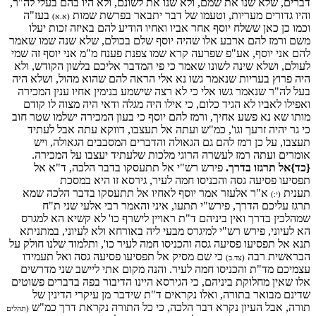
דברים, שלא שנו את שמם, ולא שנו את לשונם, ולא היו בהם בעלי לה"ר,
והיו גדורים מעריות, וטעמו של דבר יתבאר בפרשת שמות
בעז"ה
(א.א)
וכמו כן כאן ששלח יוסף אחר אביו ואחיו הודיע להם באיזה זכות יעלו
משם ורמז להם ארבע אלו שהיה יוסף שלם בכולם, שלא שנה שמו שאמר
להם אני יוסף, אע"פ שפרעה קרא שמו צפנת פענח מ"מ אני יוסף זה שמי
לעולם, ושלא שינה לשונו שאמר כי פי המדבר אליכם בלשון הקודש, ולא
היה פרוץ בעריות שנאמר גשו נא אלי הראה להם שהוא מהול, ושלא היה
בעל לה"ר שנאמר גשו אלי כי לא רצה שישמע בנימין אחיו ענין המכירה
ואפילו לאביו לא הגיד כלום, כי אילו היה מגלה ודאי היה מצוה לו קודם
מותו שא נא פשע אחיך, ורמז להם יוסף כי בעון המכירה ישלמו שטר חוב
כי גר יהיה זרעך וגו', כמ"ש ועתה אל תעצבו, דווקא עתה אבל לעתיד
תעצבו, על כן רמז להם גם הגאולה והדברים המסבבים הגאולה, ויש
אומרים ועתה רמז לעשרה הרוגי מלכות שלעתיד יעצבו על המכירה.
{כד}אל תרגזו בדרך.
פירש רש"י אל תתעסקו בדבר הלכה, ד"א אל
תפסיעו פסיעה גסה והכניסו חמה לעיר, גירסא זו היא במסכת
תענית
א"ר אלעזר אמר יוסף לאחיו אל תתעסקו בדבר הלכה שמא
(י:)
תרגז עליכם הדרך, פירש"י תתעו, איני והאמר רבי אלעי שני ת"ח
שמהלכין בדרך ואין ביניהם ד"ת ראויין לישרף כו' לא קשיא הא למגרס
הא לעיוני, פירש רש"י למיגרס מבעי ליה באורחא ולא לעיוני, במתניתא
תנא אל תפסיעו פסיעה גסה והכניסו חמה לעיר כו', ותלמוד שלנו חולק על
הבראשית רבה
כי שם מסיק אל תפסיעו פסיעה גסה ואל תעמידו
(צד.ב)
עצמיכם מד"ת והכניסו חמה לעיר. והנה מקום אתי ליישב שני מדרשים
אלו שאין מחלוקת ביניהם, כי הגירסא היינו הדיבור בפה בדברים פשוטים
שדינם מבואר בתורה, ואלו נקראים ד"ת שידבר מן עיקרי הדינין של
תורה, אבל העיון נקרא דבר הלכה, כי כל התורה נקראת דרך כמ"ש
(תהלים