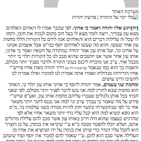
מערכת האתר
{יח}
ויגש אליו יהודה ויאמר בי אדוני.
לפי שכבר אמרו לו האחים האלהים
מצא עון עבדיך, רוצה לומר מצא לו בעל חוב מקום לגבות את חובו, ורמזו
לו שכל זה עלילות דברים הוא והאלהים אנה לידם כל הקורות הללו מחמת
עון אחר שעשו, והוא מה שעשו לאחיהם יוסף כמ"ש אבל אשמים אנחנו
על אחינו וגו', ועל אותו עון אמר יהודה כמתודה על חטאיו ואמר בי אדוני,
אותו עון אחר אשר אנו חושבים שהוא סבב לנו כל הקורות תלוי בי יותר
מבכל אחי, ע"כ אני מוכרח ליכנס בעובי הקורה ולדבר בפניך יותר מכולם,
והאמת כך הוא כמו שנאמר
וירד יהודה מאת אחיו פירש"י
(בראשית לח.א)
אחיו הורידוהו מגדולתו ואמרו אתה אמרת לנו למוכרו ואילו אמרת לנו
להשיבו היינו עושים.
ומחמת שני טעמים,
אמר יהודה ליוסף בי אדוני אותו עון תלוי בי, האחד
הוא מחמת שבא לתרץ למה אני נגש לדבר לפניך יותר מכולם, לפי שאני
חבתי בכל אותן גלגולים שעברו עליהם מחמת אותו עון, ואע"פ שרש"י
פירש על מה שאמר כי עבדך ערב וגו' למה אני נכנס לתגר יותר משאר
אחי כו' לפי שנתקשרתי בקשר חזק להיות מנודה בשני עולמות כו', מ"מ
הוא גופא קשיא למה הוא קבל עליו נדוי יותר משאר אחיו אלא לפי
שהרגיש בעצמו שהוא היה חייב באותו עון אשר סבב להם עלילת מרגלים
אתם, ושלא יוכלו להפטר ממנה כ"א ע"י שיביאו את בנימין, על כן הוצרך
הוא לקבל עליו הנדוי כדי שיתן את בנימין על ידו ושיוציא את אחיו מן
העלילה אשר סבב הוא להם, ע"י שאמר להם למכור את יוסף ועוד שיעקב