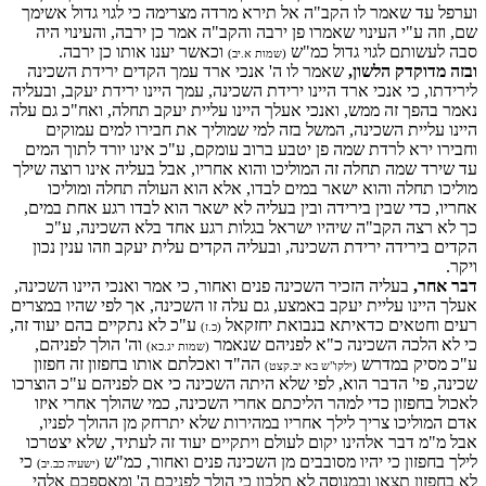
וערפל עד שאמר לו הקב"ה אל תירא מרדה מצרימה כי לגוי גדול אשימך
שם, וזה ע"י העינוי שאמרו פן ירבה והקב"ה אמר כן ירבה, והעינוי היה
סבה לעשותם לגוי גדול כמ"ש
וכאשר יענו אותו כן ירבה.
(שמות א.יב)
ובזה מדוקדק הלשון,
שאמר לו ה' אנכי ארד עמך הקדים ירידת השכינה
לירידתו, כי אנכי ארד היינו ירידת השכינה, עמך היינו ירידת יעקב, ובעליה
נאמר בהפך זה ממש, ואנכי אעלך היינו עליית יעקב תחלה, ואח"כ גם עלה
היינו עליית השכינה, המשל בזה למי שמוליך את חבירו למים עמוקים
וחבירו ירא לרדת שמה פן יטבע ברוב עומקם, ע"כ אינו יורד לתוך המים
עד שירד שמה תחלה זה המוליכו והוא אחריו, אבל בעליה אינו רוצה שילך
מוליכו תחלה והוא ישאר במים לבדו, אלא הוא העולה תחלה ומוליכו
אחריו, כדי שבין בירידה ובין בעליה לא ישאר הוא לבדו רגע אחת במים,
כך לא רצה הקב"ה שיהיו ישראל בגלות רגע אחד בלא השכינה, ע"כ
הקדים בירידה ירידת השכינה, ובעליה הקדים עלית יעקב וזהו ענין נכון
ויקר.
דבר אחר,
בעליה הזכיר השכינה פנים ואחור, כי אמר ואנכי היינו השכינה,
אעלך היינו עליית יעקב באמצע, גם עלה זו השכינה, אך לפי שהיו במצרים
רעים וחטאים כדאיתא בנבואת יחזקאל
ע"כ לא נתקיים בהם יעוד זה,
(כ.ז)
כי לא הלכה השכינה כ"א לפניהם שנאמר
וה' הולך לפניהם,
(שמות יג.כא)
ע"כ מסיק במדרש
הה"ד ואכלתם אותו בחפזון זה חפזון
(ילקו"ש בא יב.קצט)
שכינה, פי' הדבר הוא, לפי שלא היתה השכינה כי אם לפניהם ע"כ הוצרכו
לאכול בחפזון כדי למהר הליכתם אחרי השכינה, כמי שהולך אחרי איזו
אדם המוליכו צריך לילך אחריו במהירות שלא יתרחק מן ההולך לפניו,
אבל מ"מ דבר אלהינו יקום לעולם ויתקיים יעוד זה לעתיד, שלא יצטרכו
לילך בחפזון כי יהיו מסובבים מן השכינה פנים ואחור, כמ"ש
כי
(ישעיה כב.יב)
לא בחפזון תצאו ובמנוסה לא תלכון כי הולך לפניכם ה' ומאספכם אלהי