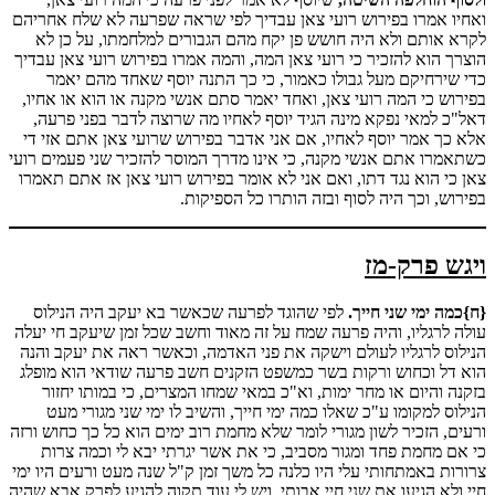
ואחיו אמרו בפירוש רועי צאן עבדיך לפי שראה שפרעה לא שלח אחריהם
לקרא אותם ולא היה חושש פן יקח מהם הגבורים למלחמתו, על כן לא
הוצרך הוא להזכיר כי רועי צאן המה, והמה אמרו בפירוש רועי צאן עבדיך
כדי שירחיקם מעל גבולו כאמור, כי כך התנה יוסף שאחד מהם יאמר
בפירוש כי המה רועי צאן, ואחד יאמר סתם אנשי מקנה או הוא או אחיו,
דאל"כ למאי נפקא מינה הגיד יוסף לאחיו מה שרוצה לדבר בפני פרעה,
אלא כך אמר יוסף לאחיו, אם אני אדבר בפירוש שרועי צאן אתם אזי די
כשתאמרו אתם אנשי מקנה, כי אינו מדרך המוסר להזכיר שני פעמים רועי
צאן כי הוא נגד דתו, ואם אני לא אומר בפירוש רועי צאן אז אתם תאמרו
בפירוש, וכך היה לסוף ובזה הותרו כל הספיקות.
ויגש פרק-מז
{ח}כמה ימי שני חייך.
לפי שהוגד לפרעה שכאשר בא יעקב היה הנילוס
עולה לרגליו, והיה פרעה שמח על זה מאוד וחשב שכל זמן שיעקב חי יעלה
הנילוס לרגליו לעולם וישקה את פני האדמה, וכאשר ראה את יעקב והנה
הוא דל וכחוש ורקות בשר כמשפט הזקנים חשב פרעה שודאי הוא מופלג
בזקנה והיום או מחר ימות, וא"כ במאי שמחו המצרים, כי במותו יחזור
הנילוס למקומו ע"כ שאלו כמה ימי חייך, והשיב לו ימי שני מגורי מעט
ורעים, הזכיר לשון מגורי לומר שלא מחמת רוב ימים הוא כל כך כחוש ורזה
כי אם מחמת פחד ומגור מסביב, כי את אשר יגרתי יבא לי וכמה צרות
צרורות באמתחותי עלי היו כלנה כל משך זמן ק"ל שנה מעט ורעים היו ימי
חיי ולא הגיעו את שני חיי אבותי, ויש לי עוד תקוה להגיע לפרק אבא שהיה