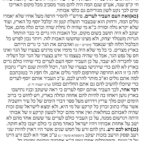
חי ק"פ שנה, אע"פ שגם המה היה להם מגור מסביב מכל מקום האריכו
ימים לכך נקט לשון מגוריהם גם כלפי אבותיו.
{כא}ואת העם העביר לערים.
פירש"י להסיר חרפה מעל אחיו שלא יאמרו
גולים המה, ורחוק הוא שבעבור תועלת קטן זה יבלבל יוסף כל הארץ, ועוד
שלא יקרא גולה וסורה כ"א מי שהיה לו נחלת שדה וכרם וגלה מהם, אבל
יעקב לא היה תושב בשום מקום, וכל האבות היו גרים כי כבר הותחל
הגרות משנולד יצחק, ולא מצינו שחששו האבות לזה. ויותר נכון לפרש כל
הבלבול הלזה לפי שנאמר
ואהבתם את הגר כי גרים הייתם
(דברים י.יט)
בארץ מצרים. כי כל מי שלא היה גר מימיו אינו מרגיש בצערו של הגר ואינו
חס על נפש הגר, אבל מי שהיה בעצמו גר יודע בצערו של הגר וכל דעליה
סני לחבריה לא יעבד, על כן העביר יוסף העם לערים כדי שיהיו כולם גרים
בארץ לא להם כדי שירגישו בצערו של הגר, ויכול להיות שגם רש"י נתכוון
לזה כי זו הוא החרפה שיחרפום לומר גולים אתם, ולו חפץ ה' בטובתכם
למה אתם גולים וא"כ מותר להרע לכם, ע"כ העביר אותם יוסף לערים
כדי שיוכלו להשיב להם גם אתם החליתם כמונו
.
(ע"פ ישעיה יד.י)
דבר אחר,
לכך העביר אותם יוסף לערים כי ראה שיעקב ובניו נתישבו
בארץ גושן ויאחזו בה להיות להם אחוזה ונחלה בארץ, ויש לחוש כי ברוב
הימים יקום מלך עריץ וידרוש מעל ספר דברי הימים של כל עיר ויושביה
אשר עליו כתוב זכרון כל קרקע של מי היא, ולא ימצא לישראל שום זכות
שהיה לאבותם בנחלאות ואין אחד מהם יכול לטעון קרקע זו של אבותי
היתה ויגרשום ממנה, על כן העביר כולם לערים עד ששום אחד מהם לא
ישב על אחוזת אבותיו ויהיו ישראל כאחד מהם כי כולם ישבו בלא חזקה.
{כג}הא לכם זרע.
נתן להם זרע על חמש שנים אשר היו ראוין להיות שני
רעב ופסק הרעב בזכות יעקב
ע"כ אמר הא לכם זרע היינו
(תוספתא סוטה י.ג)
על ה' שנים, והמקובלים אמרו שמן ה"א אחרונה שבשם נמשכו כל