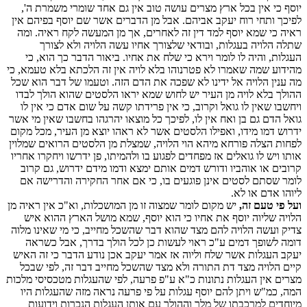
יוסף כי אין בכל ארץ מצרים עושה טוב אין גם אחד שומרי משמרת ה',
לפיכך ותחי רוח יעקב אביהם. אבל מן הדברים אשר שם יוסף בפיהם אין
ראיה כי שמא יוסף למד דין זה לאחרים, אך מן המעשה לקח ראיה. ומה
שתלה הלויה בעגלות, ובודאי שלצורך אחיו עשה הלויה ולא לצורך
העגלות, והיה לו לומר וירא כי שלח את אחיו. ביאור הדבר כך הוא, כי
מהידוע שמה שאמרו לא פטרנוהו בלא לויה אין זה הלכתא בלא טעמא, כי
מה ענין הלויה אל ידינו לא שפכה את הדם הזה. וטעמו של דבר הוא שכל
ההולך בלא לויה מן העיר יש לחוש שמא יראו הלסטים שהוא הולך לבדו
ויחשבו שאין לו גואל וקרוב, כי אין פרידתו קשה על שום אדם כי אין לו
גואל הדם גם בן ואח אין לו, לפיכך כל מוצאו יהרגהו בחשבו שאין מי אשר
ידרוש דמו מידו, ואפילו הלסטים אשר לא ראהו יוצא מן העיר, מכל מקום
לפחות הצלה פורחא מיהא הוי הלויה, שמצלת מן הלסטים הרואים שמלוין
אותו ויש לו גואלים אז מפחדים לפגוע בו ולהמיתו, פן ידרשו ויחקרו אחריו
קרובים או אוהביו ודורש דמים אותם ימצא ודמו מידם ידרוש, גם קרוב
לומר שסתם לסטים אינן פוגעים בו, כי אם אחר החקירה והדרישה אם
ליוהו אדם או לא.
ועל פי טעם זה,
יש מקום לומר שמצוה זו מן המושכלות, וא"כ אין ראיה מן
הלויה שליוה יוסף את אחיו כי הוא יוסף, שמא מושל הארץ ההוא איש
צדיק ועשה הלויה להם מצד שהוא דבר שהשכל מחייב, כי מי שאינו מלוה
דומה לשופך דמים ע"כ ראוי לעשות כן לכל הולך בדרך, אבל כשראה
יעקב העגלות אשר שלח וליוה אז אמר יעקב אכן נודע הדבר כי זה האיש
קיים הלויה מצד דת התורה ולא מצד שהשכל מחייב דבר זה, לפי שבכל
מצרים אין העגלות נתונות כ"א ע"פ פרעה, לפי שהעגלות מטכסיסי מלכות
המה, כמ"ש ויתן להם יוסף עגלות על פי פרעה נראה מזה שהעגלות היו
מיוחדים למרכבתו של מלך וההולך עם אותן העגלות הנכרות וידועות