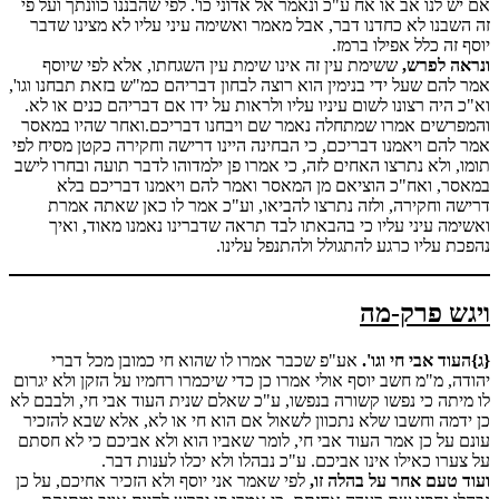
אם יש לנו אב או אח ע"כ ונאמר אל אדוני כו'. לפי שהבננו כוונתך ועל פי
זה השבנו לא כחדנו דבר, אבל מאמר ואשימה עיני עליו לא מצינו שדבר
יוסף זה כלל אפילו ברמז.
ונראה לפרש,
ששימת עין זה אינו שימת עין השגחתו, אלא לפי שיוסף
אמר להם שעל ידי בנימין הוא רוצה לבחון דבריהם כמ"ש בזאת תבחנו וגו',
וא"כ היה רצונו לשום עיניו עליו ולראות על ידו אם דבריהם כנים או לא.
והמפרשים אמרו שמתחלה נאמר שם ויבחנו דבריכם.ואחר שהיו במאסר
אמר להם ויאמנו דבריכם, כי הבחינה היינו דרישה וחקירה כקטן מסיח לפי
תומו, ולא נתרצו האחים לזה, כי אמרו פן ילמדוהו לדבר תועה ובחרו לישב
במאסר, ואח"כ הוציאם מן המאסר ואמר להם ויאמנו דבריכם בלא
דרישה וחקירה, ולזה נתרצו להביאו, וע"כ אמר לו כאן שאתה אמרת
ואשימה עיני עליו כי בהבאתו לבד תראה שדברינו נאמנו מאוד, ואיך
נהפכת עליו כרגע להתגולל ולהתנפל עלינו.
ויגש פרק-מה
{ג}העוד אבי חי וגו'.
אע"פ שכבר אמרו לו שהוא חי כמובן מכל דברי
יהודה, מ"מ חשב יוסף אולי אמרו כן כדי שיכמרו רחמיו על הזקן ולא יגרום
לו מיתה כי נפשו קשורה בנפשו, ע"כ שאלם שנית העוד אבי חי, ולבבם לא
כן ידמה וחשבו שלא נתכוון לשאול אם הוא חי או לא, אלא שבא להזכיר
עונם על כן אמר העוד אבי חי, לומר שאביו הוא ולא אביכם כי לא חסתם
על צערו כאילו אינו אביכם. ע"כ נבהלו ולא יכלו לענות דבר.
ועוד טעם אחר על בהלה זו,
לפי שאמר אני יוסף ולא הזכיר אחיכם, על כן