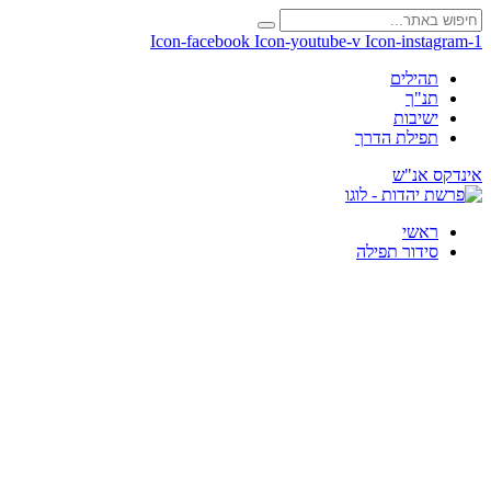
Icon-facebook
Icon-youtube-v
Icon-instagram-1
תהילים
תנ"ך
ישיבות
תפילת הדרך
אינדקס אנ"ש
ראשי
סידור תפילה