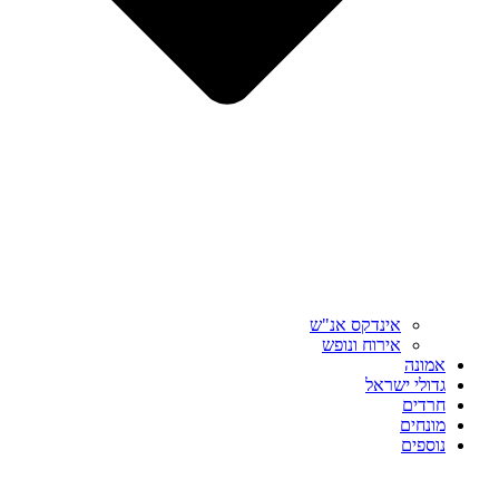
אינדקס אנ"ש
אירוח ונופש
אמונה
גדולי ישראל
חרדים
מונחים
נוספים