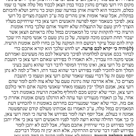
מקום היו רועי מצרים נוהגין כבוד במין הצאן לכבוד מזל טלה אשר בו שמו
כסלם, והכבוד הוא לרעות אותן במרעה שמן וטוב כר נרחב ושלא להכותם
במקלות, אבל שאר אומות אינן נזהרים בזה ע"כ תועבת מצרים כל רועי
צאן. לפיכך כשאמר יוסף לפרעה והאנשים רועי צאן כדי שירחיקם מעליו
הוצרך ליתן טעם של התנצלות שלא יחשוד אותם שלכך בחרו אומנות
הרעיה כדי להקהות שיני כל המאמינים במזל טלה בראותם הצאן אשר
יעבור תחת השבט מוכה ומעונה, על כן נתן טעם כי אנשי מקנה היו שכך
קרה להם שכל עיקר רכושם היה המקנה על כן בחרו להם אומנות הרעיה.
{לג}והיה כי יקרא לכם פרעה.
יש לחוש שלכך הוא קורא אתכם כדי
לבחור בכם אנשים למלחמתו לפיכך כשישאל לכם מה מעשיכם ואמרתם
אנשי מקנה היו עבדיך, ולא תאמרו לו בפירוש שאתם רועי צאן כי תועבת
מצרים כל רועי צאן, ואינו מדרך המוסר לדבר דבר שהוא נתעב בעיני
המלך והס להזכיר לפניו בפירוש דבר שהוא כנגד דתו, דאל"כ למה לא נתן
יוסף טעם זה על דברי עצמו שאמר שהם רועי צאן וטעמו כי תועבת
מצרים כו', אלא אדרבה שזה נתינת טעם על שלא צוה להם לומר שהם
רועי צאן, אמנם המלך יבין מעצמו מאחר שאנשי מקנה אתם ודאי כולכם
רועי צאן, וכדי שלא יבקש מכם להחליף מלאכת הרעיה באומנות דבר
אחר, על כן תאמרו מנעורינו ועד עתה לא הורגלנו בשום אומנות אחרת כי
אם בזה, וכדי שלא יאמר שמנעוריכם בחרתם באומנות זו להכחיש דעת
המאמינים במזל טלה, ע"כ תאמרו גם אבותינו מעולם קודם שנתפשטה
אמונה זו בעולם, אבל יוסף רצה לומר בפירוש אל פרעה כי המה רועי צאן,
כי כך אמר תחילה שהוא רוצה לומר לפניו והאנשים רועי צאן כי אליו יתכן
לומר בפירוש כן כדי שירחיק אתכם מעליו, אבל לכם לא יתכן לומר
בפירוש לפניו דבר שיגרם ההרחקה, אלא הוא יבין זה מכלל דבריכם.
ולסוף הוחלפה השיטה,
שיוסף לא אמר לפני פרעה כי המה רועי צאן,