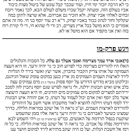
כי לא הרבה יזכור ימי חייו, ועוד שכבר קבל עונש של ביטול מצות כיבוד
אביו בעולם הזה, ומעתה יקבל שכרו משלם לעולם הבא, לכך נאמר ויזבח
זבחים לאלהי אביו יצחק. ולא הזכיר גם אברהם, אלא שרצה לתקן במה
שקלקל וחזר לנהוג כבוד באביו יצחק, ד"א רב עוד יוסף בני חי. מה זה אתם
אומרים כי הוא מושל בכל ארץ מצרים, רב ודי לי שהוא חי, די לי קורת רוח
בזה ואין אני מקפיד אם הוא מושל או לא.
ויגש פרק-מו
{ד}אנכי ארד עמך מצרימה ואנכי אעלך גם עלה.
כל הסבות והגלגולים
האלו היו להורידם מצרימה כדי לפרוע חוב כי גר יהיה זרעך, וזו היא העצה
העמוקה של אותו צדיק הקבור בחברון, אשר יעץ ואשר בירר לו הגליות
לירד לארצות העמים העמוקים מן ארץ כנען במקום עומק שאול הגיהנם,
ובילקוט מביא מדרש הדורש על יוסף פסוק
מים עמוקים עצה
(משלי כ.ה)
בלב איש ואיש תבונות ידלנה, ולי נראה לפרש שגם יוסף נתכוין לזה לסבב
ירידתם למצרים למקום מים עמוקים מים הזדונים, וזו היא העצה היעוצה
אשר בלב יוסף ואין אדם יכול לעמוד על דעתו, כי אם יהודה איש תבונות
ירד לסוף דעתו וידלנה להוציא לאור מחשבתו אשר חשב על היהודים
להורידם לארצות העמים, וע"כ נראה ה' אל יעקב במראות הלילה, כדרך
שמצינו כשיעד לאברהם כי גר יהיה זרעך נראה אליו בזמן שהשמש
שוקעת בנפול תרדמה על האנשים, כמ"ש
ויהי השמש לבא
(בראשית טו.יב)
ותרדימה נפלה על אברם, כך נראה ה' אל יעקב במראות הלילה. כי כל זה
רמז אל חשכת הגלות, ועל כן היה יעקב מתירא לירד למקום חושך ענן