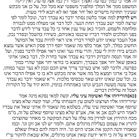
זה אמר כי כמוך כפרעה ואצלך הגמר דין כמו אצל פרעה, ואין ליקח
המשפט ממך אל המלך ומלפניך משפטי יצא מכל וכל, על כן אני מבקש
שעיניך תחזינה מישרים ואל יחר אפך ואז לא תבא לידי טעות.
ויש לדקדק
למה אמר בלשון נסתר ידבר נא עבדך דבר, ונוכל לומר לפי
שרצה לומר ישב עבדך תחת הנער. לכל דבר אני מעולה ממנו לגבורה
ומלחמה ולשמש, הזכיר כאן עוד ענין אחד כי כל עבד צריך לידע לדבר
בפני המלכים ולסדר דבריו שיכנסו באזניהם, כשיהיו בהשכל ובסדר נכון,
אבל העבד שאינו יודע לסדר דבריו אינו ראוי להיות עבד אל המושל
החשוב כמלך, לכך אמר כלפי מה שאמר יוסף דרך פסק האיש אשר נמצא
הגביע בידו יהיה לי עבד, והרי עודו נער ואינו ראוי אפילו לדבר בפניך, ועל
זה אמר תנסה ותבדוק וידבר נא עבדך אשר בחרת לך, דבר באזני אדוני
באופן שאל יחר אפך בעבדך, ותמצא כי בודאי יחר אפך שהרי כמוך
כפרעה, ולדבר לפני איש כערכך צריך איש חכם ונבון לא נער ובער כמוהו,
אבל בי אדוני תמצא כל מה אשר אתה מבקש ולא בו כי אפילו הדבור אינו
בו, וכל שכן שאינו יודע שאר טכסיסי מלכות. וי"א שאמר ידבר נא עבדך
אשר עשה מעשה הגביע ונתנו באמתחת בנימין, והוא יגיד על כל הקורות
ושכל זה עלילות דברים.
{כא}
הורידוהו אלי ואשימה עיני עליו.
קשה למאי נפקא מינה אמר
שיורידוהו אליו ושרצונו לשום עין השגחתו עליו, ועוד קשה שלא מצינו
שיוסף אמר ואשימה עיני עליו, בשלמא מה שאמר לו אדוני שאל את עבדיו
לאמר היש לכם אב או אח, אע"פ שלא מצינו שיוסף שאלם על זה, מ"מ
מכח התירוץ אנו למידין מה עלה על דעת המקשה כי מאחר שהוצרכו
לתרץ את עצמם בעלילת מרגלים אתם. ולומר יש לנו אב זקן וגו'. וכמו
שאמרו והנה הקטן את אבינו היום וגו'. היה דומה להם כאילו שאלם
בהדיא על זה כי ודאי ידעת שאין אנחנו מרגלים, אלא שבאת לחקור עי"ז