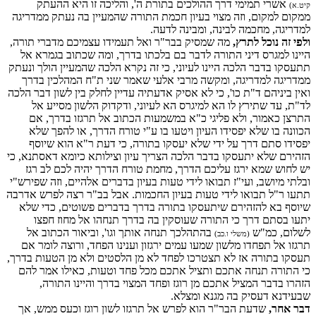
אשרי תמימי דרך ההולכים בתורת ה', והליכה זו היא ההעתק
קיט.א)
ממקום למקום, וזה מצוי בעיון חכמת התורה שהמעיין בה נעתק ממדריגה
למדריגה, מחכמה לבינה, ומבינה לדעה.
ולפי זה נוכל לתרץ,
מה שמסיק בבר"ר ואל תעמידו עצמיכם מדברי תורה,
היינו למגרס דיני התורה לדבר בם בלכתו בדרך, ומה שכתוב בגמרא אל
תתעסקו בדבר הלכה היינו לעיוני, כי זה נקרא הלכה שהמעיין הולך ונעתק
ממדריגה למדריגה, ומקשה מרבי אלעי שאמר שני ת"ח המהלכין בדרך
ואין ביניהם ד"ת כו', כי לא אסיק אדעתיה עדיין לחלק בין לשון דבר הלכה
לד"ת, עד שתירץ לו הא למיגרס הא לעיוני, ודקדוק הלשון מסייע אל
התרצן כאמור, ולא פליגי כ"א במשמעות הכתוב אל תרגזו בדרך, אם
הכוונה בו שלא יפסידו העיון ויטעו בו ע"י טורח הדרך, או להפך שלא
יפסידו סתם דרך על ידי שלא יעסקו בתורה, כי דעת ר"א הוא שיוסף
הזהירם שלא יתעסקו בדבר הלכה הצריך עיון וצילותא כיומא דאסתנא, כי
יש לחוש שמא ירגז עליכם הדרך, מחמת טורח הדרך יהיה לכם לב רגז
ובלתי מיושב, ועי"ז תבואו לידי טעות בעיון בדברים אלהיים, וזה שפירש"י
תתעו ר"ל תבואו לידי טעות בעיון החכמות. אבל בב"ר רצה לפרש אדרבה
שיוסף בא להזהירם שיתעסקו בתורה בדרך בדברים פשוטים, כדי שלא
יתעו בסתם דרך כי התורה שעוסקין בה בדרך תנחהו אל מחוז חפצו
לשלום, כמ"ש
בהתהלכך תנחה אותך וגו', וביאור הכתוב אל
(משלי ו.כב)
תרגזו אל תפחדו מלשון שמעו עמים ירגזון וענינו הפחד, ורוצה לומר אם
תעסקו בתורה אז לא תצטרכו לפחד לא מן הלסטים ולא מן הטעות בדרך,
כי התורה תנחה אתכם ותציל אתכם מכל פחד וטעות, כאילו אמר להם
הזהרו בדבר המציל אתכם מן רוגז ופחד המצוי בדרך והיינו התורה,
שבעידנא דעסיק בה מגנא ומצלא.
דבר אחר,
שדעת הבר"ר הוא לפרש אל תרגזו לשון רוגז וכעס ממש, אך