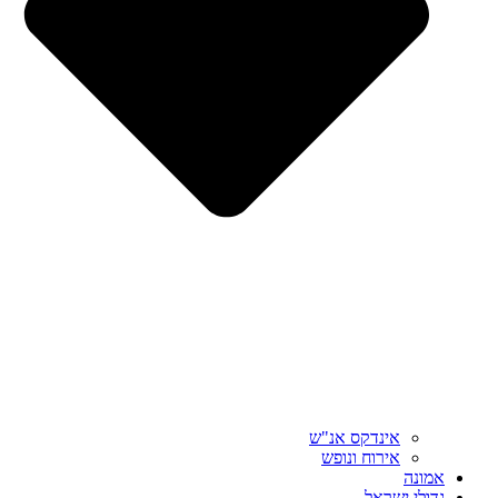
אינדקס אנ"ש
אירוח ונופש
אמונה
גדולי ישראל