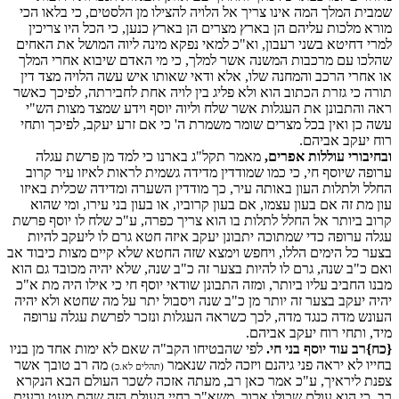
שמבית המלך המה אינו צריך אל הלויה להצילו מן הלסטים, כי בלאו הכי
מורא מלכות עליהם הן בארץ מצרים הן בארץ כנען, כי הכל היו צריכין
למרי דחיטא בשני רעבון, וא"כ למאי נפקא מינה ליוה המושל את האחים
שהלכו עם מרכבות המשנה אשר למלך, כי מי האדם שיבוא אחרי המלך
או אחרי הרכב והמחנה שלו, אלא ודאי שאותו איש עשה הלויה מצד דין
תורה כי גזרת הכתוב הוא ולא פליג בין לויה אחת לחבירתה, לפיכך כאשר
ראה והתבונן את העגלות אשר שלח וליוה יוסף וידע שמצד מצות הש"י
עשה כן ואין בכל מצרים שומר משמרת ה' כי אם זרע יעקב, לפיכך ותחי
רוח יעקב אביהם.
ובחיבורי עוללות אפרים,
מאמר תקל"ג בארנו כי למד מן פרשת עגלה
ערופה שיוסף חי, כי כמו שמודדין מדידה גשמית לראות לאיזו עיר קרוב
החלל ולתלות העון באותה עיר, כך מודדין השערה ומדידה שכלית באיזו
עון מת זה אם בעון עצמו, אם בעון קרוביו, או בעון בני עירו, ומי שהוא
קרוב ביותר אל החלל לתלות בו הוא צריך כפרה, ע"כ שלח לו יוסף פרשת
עגלה ערופה כדי שמתוכה יתבונן יעקב איזה חטא גרם לו ליעקב להיות
בצער כל הימים הללו, ויחפש וימצא שזה החטא שלא קיים מצות כיבוד אב
ואם כ"ב שנה, גרם לו להיות בצער זה כ"ב שנה, שלא יהיה מכובד גם הוא
מבנו החביב עליו ביותר, ומזה התבונן שודאי יוסף חי כי אילו היה מת א"כ
יהיה יעקב בצער זה יותר מן כ"ב שנה ויסבול יתר על מה שחטא ולא יהיה
העונש מדה כנגד מדה, לכך כשראה העגלות ונזכר לפרשת עגלה ערופה
מיד, ותחי רוח יעקב אביהם.
{כח}רב עוד יוסף בני חי.
לפי שהבטיחו הקב"ה שאם לא ימות אחד מן בניו
בחייו לא יראה פני גיהנם ויזכה למה שנאמר
מה רב טובך אשר
(תהלים לא.כ)
צפנת ליראיך, ע"כ אמר כאן רב, מעתה אזכה לשכר העולם הבא הנקרא
רב, כי הוא עולם שכולו ארוך, משא"כ בחיי העולם הזה שהם מעט ורעים,