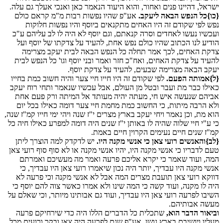
ישראל, דהיינו פנים ואחור, והוא היעוד הנאמר כאן ואנכי אעלך גם עלה.
{כו}כל הנפש הבאה ליעקב.
אע"פ שהיו נפשות רבות מ"מ קראם כולם
נפש לפי שקודם זה היו האחים מתקנאים ביוסף והיו נפשות חלוקות
ועכשיו נעשו לאחדים וסרה קנאתם, וגם יוסף לא היה לו לב עליהם ע"כ
הודיע לנו הכתוב שהיו כולם נפש אחת, להעיד על צדקתו של יוסף ועל
צדקת האחים, לכך אמר תחלה כל הנפש הבאה לבית יעקב מצרימה
להעיד על צדקת האחים, ואח"כ חזר ואמר ובני יוסף וגו' כל הנפש לבית
יעקב הבאה מצרימה שבעים, להעיד על צדקת יוסף.
{ל}אמותה הפעם.
לפי שקודם זה היו חייו חיי צער והיה חשוב כמת בחייו
כאילו כבר מת ועבר ובטל מן העולם, אבל עכשיו שנאמר ותחי רוח יעקב
אביהם שנעשה איש חי, מעתה יהיה מעותד אל המיתה ורק פעם אחת
ולא הרבה מיתות, כי החשוב כמת מחמת חיי צער דומה כאילו בכל יום
הוא מת, וכן נאמר ויחי יעקב בארץ מצרים י"ז שנה ויהי ימי חייו קמ"ז שנה,
כי ע"י חיי שלוה שהיה לו באותן י"ז שנים היה דומה למפרע כאילו חיה כל
קמ"ז שנים חיים נעימים הקרוין חיים באמת.
{לב}והאנשים רועי צאן כי אנשי מקנה היו.
יש לדקדק למה הוצרך ליתן
טעם לדבריו כי אנשי מקנה היו, יהיו אנשי מקנה או לא סוף סוף רועי צאן
המה, ועוד שאמר כי יקרא אליכם פרעה ואמר מה מעשיכם ואמרתם
אנשי מקנה היו עבדיך, יותר היה נכון שיאמרו רועי צאן היו עבדיך, כי
דווקא רועי צאן תועבת מצרים המה אבל לא אנשי מקנה וכי פרעה לא
היה לו מקנה, ועוד קשה כי המה שינו ולא אמרו כאשר צוה להם יוסף כי
השיבו לפרעה רועי צאן היו עבדיך, ועוד גם אבותינו מיותר, וכי שאלם על
מעשה אבותיהם.
וביאור הדבר הוא,
שתכלית כל הדברים הללו היה כדי שירחיקם פרעה
מעליו ויושיבם בארץ גושן, אע"פ שגם לפרעה היה צאן ובקר ורועים מכל