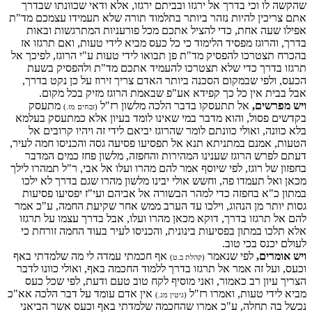
שהקשה לו וכי בדרך אל ירגזו ובביתם ירגזו, אלא ודאי שכוונתו שבדרך
אתם צריכין להיות נזהר ביותר בתלמוד תורה שלא תעמידו עצמכם מד"ת
אפילו שעה אחת, כדי להציל אתכם מכל פורעניות המתרגשות ובאות
בדרך, והרוגז מפסיד הלימוד כי כל כעס מביא לידי טעות, ואם תרגזו אז
בהכרח תצטרכו להפסיק מד"ת פן תבואו לידי טעות ע"י הרוגז, לפיכך אל
תרגזו בדרך כדי שלא תצטרכו להעמיד אתכם מד"ת ולהפסיק בשעת
הכעס, ולפי שבמקום הסכנה ביותר האדם צריך זירוז על כן נקט בדרך,
אבל בבית אין כל כך קפידא אע"פ שבאמת הרוגז מזיק בכל מקום.
ויש מפרשים,
אל תתעסקו בדבר הלכה מלשון רז"ל
מתעסק
(זבחים מז.)
בקדשים פסול, והוא מדבר במי שאינו לומד בעיון אלא כמתעסק בעלמא
בלא כוונה, ואולי כוונתם לומר שהרוגז יביאם לידי זה ויהיו קרובים אל
הטעות, אמנם במתניתא תנא אל תפסיעו פסיעה גסה והכניסו חמה לעיר,
דעתם לפרש הרוגז שענינו המהירות והחפזה, מלשון פחז כמים המדבר
בחפזון של רוגז, לפי שיוסף אמר להם מהרו ועלו אל אבי, ר"ל תמהרו לילך
מכאן ואל תעמדו פה, וחשש אולי יבינו מלשון מהרו שגם בדרך לא ילכו
במתון כ"א בחפזה כדי למהר הבשורה אל אביהם ועי"ז יפסיעו פסיעות
גסות יותר מן הנהוג, וילכו עד הערב ממש אחר שקיעת החמה, ע"כ אמר
להם אל תרגזו בדרך, דוקא מכאן מהרו ועלו, אבל בדרך עצמו על תרגזו
אלא תלכו במתון בפסיעות בינונית, והכניסו לעיר בעוד החמה זורחת כי
לעולם יכנס בכי טוב.
ויש אומרים,
לפי שנאמר
אף חכמתי עמדה לי מה שלמדתי באף
(קהלת ב.ט)
וכעס, ועל זה אמר אל תרגזו בדרך ללמוד החכמה באף, ואולי כוונו לדבר
הצריך עיון רב כאמור, ואני מוסיף לקח טוב טעם ודעת, לפי שכל כעס
מביא לידי טעות, ואמרו רז"ל
אין אדם עומד על דבר הלכה אא"כ
(גיטין מג.)
נכשל בה תחלה, ע"כ אמרו שהחכמה שלמדתי באף וכעס אשר הביאני