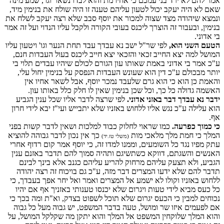
אמר להם לא ירד בני עמכם כי אחיו מת והוא לבדו נשאר וגו', שמע מינה
שאם לא היה יעקב יכול לטעון עליהם טענה זו היה שולח את בנימין מיד,
ונמצא שיהודה מצד שצוה למכור את יוסף סבב שלא רצה יעקב לשלח את
בנימין, ובעבור זה הוצרך ליכנס בעובי הקורה ולקבל עליו הנדוי ועל זה אמר
בי אדוני.
הטעם השני הוא,
לפי שר"ל ישב נא עבדך עבד תחת הנער וגו' ויטעון עליו
המושל למה יצא החייב זכאי והזכאי יצא חייב ליכנס בעול העבדות חנם,
ע"כ אמר בי אדוני באמת שאותו עון הגורם לכולם שיהיו עבדים תלוי בי
יותר מבכולם ע"כ דין הוא שעונש העבדות הנפסק על בנימין יחול עלי,
והאמת כן הוא כי הוא גרם שלעבד נמכר יוסף, אבל לשאר אחיו אין
האשמה גדולה כל כך, וכל שכן בנימין שאין לו חלק כלל באותו עון.
ידבר נא עבדך דבר באזני אדוני.
לפי שרצה לדבר אליו שכל ענין הגביע
הוא עלילה ע"כ נגש אליו ללחוש באזניו שלא יתבייש ועי"ז יבא לידי חרון
אף.
כי כמוך כפרעה.
כמו שראוי לחלוק כבוד למלכות ושאין לדבר קשות בפני
המלך כי חמת מלך מלאכי מות
כך אין נכון לדבר גבוהה להוציא
(משלי טז.יד)
עתק מפיו נגד כל השומעים, וממנו למדו זה, כי יוסף אמר קום רדוף אחרי
האנשים והשגתם, דווקא כשתשיגם ותהיה סמוך להם תדבר באזנם ענין
הגביע, ולא תצעק עליהם מרחוק להריע עליהם כגנב אלא בינך לבינם
תדבר להם שלא ידעו המצרים דבר מזה, ע"כ גם בויכוח זה רצה יהודה
ללחוש באזניו וקולו לא ישמע אל המצרים ואמר ואל יחר אפך בעבדך, כי
כל כעס מביא לידי טעות ויגרום שלא יכנסו טענותי באזניך אף אם יהיו
נכוחים למבין כי הכעס יגרום שלא תוכל לשפוט בצדק, וא"ת ומה בכך כי
אם לפעמים איזו שר ומושל, טעה בדבר המשפט, יש גבוה מעל כל גבוה
והוא המלך שלוקחין המשפט אל המלך והוא יתקן מה שקלקל המושל, על