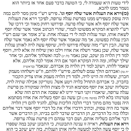
לידי טעות היא שעמדה לי, כי הטועה בדבר פעם אחד אז ביותר הוא
נשמר ממנו להבא.
{כז}וירא את העגלות אשר שלח יוסף וגו'.
פירש רש"י סימן מסר להם במה
היה עוסק כשפירש ממנו בפרשת עגלה ערופה, לפיכך וירא את העגלות
אשר שלח יוסף ולא אשר שלח פרעה. ופירושו רחוק מאוד וכי דרכו של
רש"י להוציא המקרא מפשוטו לגמרי, שהרי הכתוב אומר אשר שלח יוסף
לשאת אותו, ועוד עגלות למה לי די בעגלה אחת. ע"כ אומר אני שגם רש"י
הבין עגלות כפשוטו, אך מה שנאמר אשר שלח יוסף ולא נאמר אשר שלח
פרעה, הבין רש"י מזה ששלח פירושו לויה, שיוסף עשה לויה לאותן עגלות
אשר שלח, שכן נאמר וישלח את אחיו וילכו ואין שילוח זה אלא לויה, ויוסף
למד דין הלויה מן יעקב, שכן נאמר
לכה ואשלחך אליהם, וכי אחר
(לז.יג)
שילך ישלחו, ומה היה המקרא חסר אם היה אומר לכה אליהם, אלא
שאמר ללותו, ויעקב למד דין הלויה מן אברהם, שנאמר
(בראשית
ואברהם הולך עמם לשלחם, פירש"י ללותם, וז"ש וישלחהו מעמק
יח.טז)
חברון, ששלוח זה היינו לויה, ולמד דין הלויה מעמק אותו צדיק הקבור
בחברון, כי אברהם התחיל בלויה ויטע אשל. נוטריקון אכילה שתיה לויה,
וכשליוה יעקב את יוסף מסתמא הגיד לו מצות הלויה שמקורה מן פרשת
עגלה ערופה, שיאמרו זקני העיר ידינו לא שפכה את הדם הזה שלא
פטרנוהו בלא לויה
וכן עשה גם יוסף כשליוה את אחיו מסתמא
(סוטה מה:)
היה נפטר מהם מתוך דברי הלכה הליכות עולם, להגיד להם דין הלויה
אשר בה היה עסוק, וכתיב וידברו אליו את כל דברי יוסף אשר דבר אליהם
וכללו בזה כל הדברים, הן הדברים שדבר להם בביתו, הן הדברים אשר
דבר אליהם כשליוה אותם, ושם דבר עמהם דין פרשת עגלה ערופה.
וירא את העגלות.
ראייה זו ענינה התבוננות, כי התבונן יעקב במה שספרו
לו כי יוסף עשה הלכה למעשה וליוה אותן העגלות, בזה ידע יעקב כי הוא