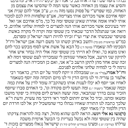
נבהלו נחפזו שם רעדה אחזתם, כי אמרו פן יבקש להיות אויב ומתנקם
והסיע את עצמו מן האחוה כאשר עשו המה לו שהסיעו את עצמם מן
האחוה, כמו שפרש"י על פסוק נסעו מזה
, ע"כ אמר להם שנית אני
(לז.יז)
יוסף אחיכם אשר מכרתם אותי מצרימה, אע"פ שלפחות היה לכם למכור
אותי לאיזו אומה אחרת שאינן שטופי זמה כל כך, מ"מ אחיכם אני ואל
יחר בעיניכם אשר מכרתם אותי הנה למצרים כי למחיה שלחני אלהים, כי
רואה אני שנתגלגל הדבר שבאתי בין שטופי זמה וקרה לי מקרה באשת
פוטיפר שכבשתי את יצרי ועי"ז זכיתי להיות רועה ישראל זן ומפרנס,
כמ"ש
ותשב באיתן קשתו וגו' משם רועה אבן ישראל ורז"ל
(בראשית מט.כד)
הסכימו לזה שאמרו
כל הבא על אשת איש לסוף מבקש ככר לחם
(סוטה ד:)
ואינו מוצא כו', ואילו לא הייתי בין שטופי זמה אולי היה נבחר איש אחר
לתיקון שני הרעב, אבל מאחר שנזדמן לי שנמכרתי לעם שטופי זימה לא
זכה שום אחד מהן לתקן הרעב כ"א אני, ואם כן המכירה הנה למצרים
גרמה לי כי למחיה שלחני אלהים לפניכם.
ורז"ל אמרו,
שמבהלה זו יוקח לימוד על יום הדין, כדאמר רבי
(בר"ר צג.יא)
אלעזר בן עזריה ווי לנו מיום הדין ווי לנו מיום תוכחה ומה יוסף כשאמר
לאחיו אני יוסף לא יכלו לענות אותו כשהקב"ה עומד לדין על אחת כמה
וכמה שנאמר
ומה תעשו ליום פקודה וגו', כי האחים סברו שיוסף
(ישעיה י.ג)
הזכיר עונם בדרך שנתבאר, ומה יעשה האדם ליום פקודה כי יפקד מושבו
ומשאו ומתנו, וביד כל אדם יחתום לומר ראי דרכך מה עשית, ודעת ר"א
שלכך כתבה לנו התורה שאחיו נבהלו כדי שהמשכיל יתן אל לבו חרדת יום
הדין וללמוד ק"ו מאחי יוסף.
{ד}גשו נא אלי ויגשו.
הראה להם שהוא מהול, רצה בזה להראות צדקתו
שהיה בין שטופי זמה ולא נכשל בעריות כי הבועל ארמית משכה
ערלתו
ומצינו
שישראל נגאלו ממצרים בזכות ד'
(עירובין יט.)
(במדרש תהלים קיד.ד)