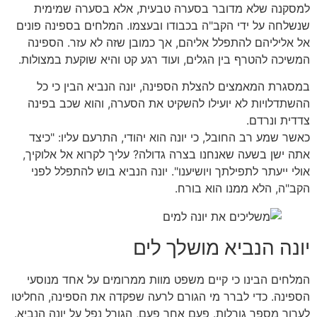
למסקנה שלא מדובר בסערה טבעית, אלא בסערה שמימית
שנשלחה על ידי הקב"ה בכבודו ובעצמו. המלחים בספינה פונים
אל אליליהם להתפלל אליהם, אך כמובן שזה לא עזר. הספינה
המשיכה להטרף בין הגלים, ועוד רגע קט והיא שוקעת במצולות.
במסגרת המאמצים להצלת הספינה, יונה הנביא הבין כי כל
ההשתדלויות לא יועילו להשקיט את הסערה, והוא שכב בפינה
צדדית ונרדם.
כאשר שמע רב החובל, כי יונה הוא יהודי, התרעם עליו: "כיצד
אתה ישן בשעה שאנחנו בצרה גדולה? עליך לקרוא אל אלוקיך,
אולי ייעתר לתפילתך ויושיענו". יונה הנביא בוש להתפלל לפני
הקב"ה, הלא ממנו הוא בורח.
יונה הנביא מושלך לים
המלחים הבינו כי קיים משפט מוות ממרומים על אחד מנוסעי
הספינה. כדי לברר מי הגורם לרעה שפקדה את הספינה, החליטו
לערוך מספר גורלות. פעם אחר פעם, הגורל נפל על יונה הנביא.