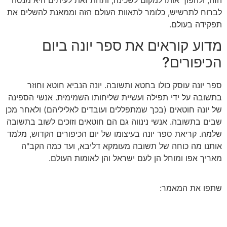
הזה, ולהפוך אותו למקום לשכינה, ותחת זאת לעיתים היא מנסה
לברוח לתרשיש, כלומר לתאוות העולם הזה וממאנת להשלים את
תפקידה בעולם.
מדוע קוראים את ספר יונה ביום
הכיפורים?
ספר יונה עוסק כולו בחטא ותשובה. יונה הנביא חוטא וחוזר
בתשובה על ידי תפילה ועשיית שליחותו השמימית. אנשי הספינה
של יונה חוטאים (בכך שמתפללים ועובדים לאליליהם) ולאחר מכן
שבים בתשובה. אנשי נינווה גם הם חוטאים וזוכים לשוב בתשובה
שלמה. קריאת ספר יונה בעיצומו של יום הכיפורים הקדוש, מלמד
אותנו מה כוחה של תשובה מעומקא דליבא, ועד כמה הקב"ה
מאריך אפו ומוחל הן לעם ישראל והן לאומות העולם.
שתפו את המאמר: