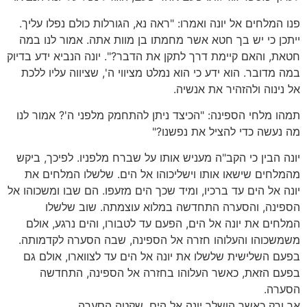
פנו המלחים אל יונה ואמרו: "ראה נא, הגורלות כולם נפלו עליך.
ייתכן כי יש בך חטא אשר מחמתו בן מוות אתה. אמור לנו במה
חטאת, והאם קיימת דרך לתקן את הדבר?". יונה הנביא ידע בדיוק
במה מדובר. הוא ידע כי הוא נמלט מציווי ה', שציווה עליו ללכת
אל נינוה ולהזהיר את אנשיה.
תמהו מלחי הספינה: "הכיצד ניתן להתחמק מלפני ה'? אמור לנו
מה נעשה כדי להציל את נפשנו?"
יונה הבין כי הקב"ה מעניש אותו על שברח מלפניו. לפיכך, ביקש
מהמלחים שישאו אותו וישליכוהו אל הים. שלשלו המלחים את
יונה אל הים עד ברכיו, ומיד שכך הים מזעפו. הם שבו ומשכוהו אל
הספינה, והסערה התחדשה במלוא עוצמתה. שוב שלשלו
המלחים את יונה אל הים, הפעם עד לטבורו, והים נרגע, אולם
משמשכוהו והעלוהו חזרה אל הספינה, שבה הסערה לקדמותה.
בפעם השלישית שלשלו את יונה אל הים עד לצווארו, אולם גם
בפעם הזאת, כאשר העלוהו בחזרה אל הספינה, התחדשה
הסערה.
אך ורק כאשר הושלך יונה אל הים, שקטה הסערה.