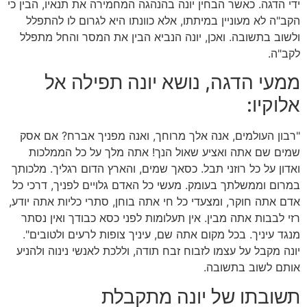
ידי הדגה. כאשר הבחין יונה בהנהגה המחמירה את תנאיו, הבין כי
הקב"ה לא מעוניין במיתתו, אלא כוונתו היא לגרום לו להתפלל
ולשוב בתשובה. ואכן, יונה הנביא הבין את המסר והחל מתפלל
לקב"ה.
ממעי הדגה, נושא יונה תפילה אל
אלוקיו:
"רבון העולמים, אנה אלך מרוחך, ואנה מפניך אברח? אם אסק
שמים שם אתה ואציע שאול הנך! אתה מלך על כל הממלכות
ואדון על כל רוזני תבל. כסאך שמים, והארץ הדום רגליך. מלכותך
במרום וממשלתך בעומק. מעשי כל האדם גלויים לפניך, דרכי כל
אדם אתה חוקר, ומצעדי כל חי אתה בוחן, סתרי כליות אתה יודע,
רזי לבבות אתה מבין. אין תעלומות לפני כסא כבודך ואין נסתר
מנגד עיניך. בכל מקום אתה שם, עיניך צופות לרעים ולטובים".
יונה מקבל על עצמו לזבוח זבח תודה, וללכת לאנשי נינוה ולהניע
אותם לשוב בתשובה.
תשובתו של יונה מתקבלת