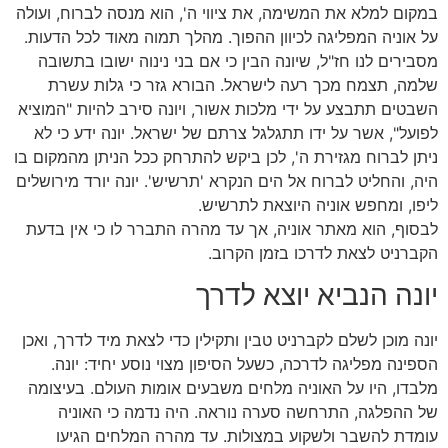
במקום למלא את המשימה, את ציווי ה', הוא מנסה לברוח, ועולה
על אוניה המפליגה לכיוון ההפוך. מהלך תמוה מאוד לכל הדעות.
מסבירים לנו חז"ל, שיונה הבין כי אם בני נינוה ישובו בתשובה
שלמה, תצמח מכך רעה לישראל. הבורא גזר כי גלות עשרת
השבטים תתבצע על ידי מלכות אשור, ויונה סירב להיות "המוציא
לפועל", אשר על ידו תתגלגל צרתם של ישראל. יונה ידע כי לא
ניתן לברוח מגזירת ה', לכן ביקש להתרחק ככל הניתן מהמקום בו
היה, והחליט לברוח אל הים הנקרא 'תרשיש'. יונה יורד מירושלים
ליפו, ומחפש אוניה היוצאת לתרשיש.
לבסוף, הוא מאתר אוניה, אך עד מהרה התברר לו כי אין בדעת
הקברניט לצאת לדרכו בזמן הקרוב.
יונה הנביא יוצא לדרך
יונה מוכן לשלם לקברניט טבין ותקילין כדי לצאת מיד לדרך, ואכן
הספינה מפליגה לדרכה, כשעל הסיפון מצוי נוסע יחיד: יונה.
מלבדו, היו על האוניה מלחים משבעים אומות העולם. בעיצומה
של ההפלגה, התרחשה סערה נוראה. היה נדמה כי האוניה
עומדת להשבר ולשקוע במצולות. עד מהרה המלחים הגיעו