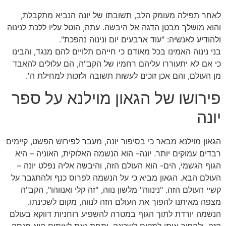
לאחר תפילה מעומק הלב, תשובתו של יונה הנביא מתקבלת,
והוא מושלך מבטן הדגה אל היבשה. עתה, הוטל עליו ללכת לנינוה
ולהודיע לאנשיה: "עוד ארבעים יום ונינוה נהפכת".
בני נינוה האמינו בכל מאודם כי חייהם תלויים להם מנגד, והבינו
כי אם לא יתעוררו עליהם רחמיו של הקב"ה, הם עלולים להאבד
מן העולם, והם אכן זוכים לעשות תשובה ולזכות למחילת ה'.
פירושו של הגאון מוילנא על ספר
יונה
הגאון מוילנא מבאר כי בסיפור יונה, מעבר לפירוש הפשט, קיימים
רבדים עמוקים יותר. יונה- הוא הנשמה האלוקית, האוניה – היא
הגוף הגשמי, הים- הוא העולם הזה, והיבשה אליה נפלט יונה –
העולם הבא. הגאון מביא כי על הנשמה לפרוס כנף ולהתגבר על
קשיי העולם הזה. "נינווה" מלשון נווה, "זה קלי ואנווהו", הקב"ה
מצפה מאיתנו להפוך את העולם הזה לנווה, מקום לשכינתו.
הנשמה יורדת לתוך הגוף במטרה להשפיע רוחניות דווקא בעולם