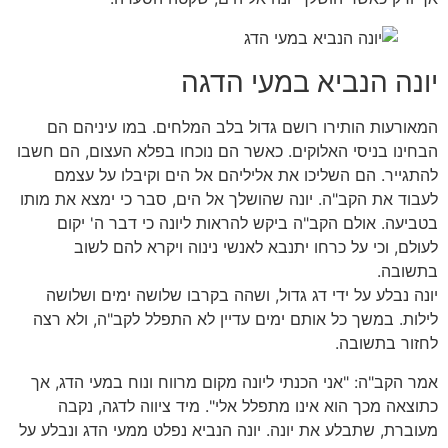
יונה הנביא במעי הדגה
המאורעות הותירו רושם גדול בלב המלחים. במו עיניהם הם
הבחינו בניסי האלוקים. כאשר הם נוכחו בפלא העצום, הם חשבו
להתגייר. הם השליכו את אליליהם אל הים וקיבלו על עצמם
לעבוד את הקב"ה. יונה שהושלך אל הים, סבר כי ימצא את מותו
בטביעה. אולם הקב"ה ביקש להראות ליונה כי דבר ה' יקום
לעולם, וכי על כרחו יתנבא לאנשי נינוה ויקרא להם לשוב
בתשובה.
יונה נבלע על ידי דג גדול, ושהה בקרבו שלושה ימים ושלושה
לילות. במשך כל אותם ימים עדיין לא התפלל לקב"ה, ולא רצה
לחזור בתשובה.
אמר הקב"ה: "אני הכנתי ליונה מקום מרווח ונוח במעי הדג, אך
כתוצאה מכך הוא אינו מתפלל אלי". מיד ציווה לדגה, נקבה
מעוברת, שתבלע את יונה. יונה הנביא נפלט ממעי הדג ונבלע על