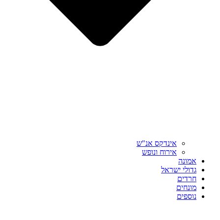
אינדקס אנ"ש
אירוח ונופש
אמונה
גדולי ישראל
חרדים
מונחים
נוספים