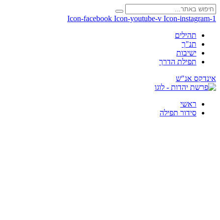
Icon-facebook
Icon-youtube-v
Icon-instagram-1
תהילים
תנ"ך
ישיבות
תפילת הדרך
אינדקס אנ"ש
ראשי
סידור תפילה