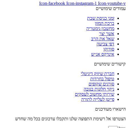
Icon-facebook
Icon-instagram-1
Icon-youtube-v
עמודים שימושיים
זמני כניסת שבת
ברכת המזון
מחשבון גימטריה
אשר יצר
שאל את הרב
דפי צביעה
סודוקו
אינדקס אנ״ש
קישורים שימושיים
חברת שיווק דיגיטלי
טיפול בחרדות
סורגים שקופים
ניקוי חלונות בגובה
שירותי מחשוב לעסקים
פייטן לעלייה לתורה
הישארו מעודכנים
הצטרפו אל רשימת התפוצה שלנו ותקבלו עדכונים בכל מה שחדש