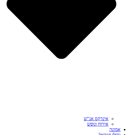
אינדקס אנ"ש
אירוח ונופש
אמונה
גדולי ישראל