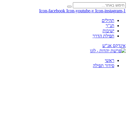
Icon-facebook
Icon-youtube-v
Icon-instagram-1
תהילים
תנ"ך
ישיבות
תפילת הדרך
אינדקס אנ"ש
ראשי
סידור תפילה