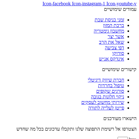
Icon-facebook
Icon-instagram-1
Icon-youtube-v
עמודים שימושיים
זמני כניסת שבת
ברכת המזון
מחשבון גימטריה
אשר יצר
שאל את הרב
דפי צביעה
סודוקו
אינדקס אנ״ש
קישורים שימושיים
חברת שיווק דיגיטלי
טיפול בחרדות
סורגים שקופים
ניקוי חלונות בגובה
שירותי מחשוב לעסקים
פייטן לעלייה לתורה
הישארו מעודכנים
הצטרפו אל רשימת התפוצה שלנו ותקבלו עדכונים בכל מה שחדש