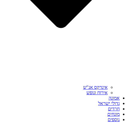
אינדקס אנ"ש
אירוח ונופש
אמונה
גדולי ישראל
חרדים
מונחים
נוספים