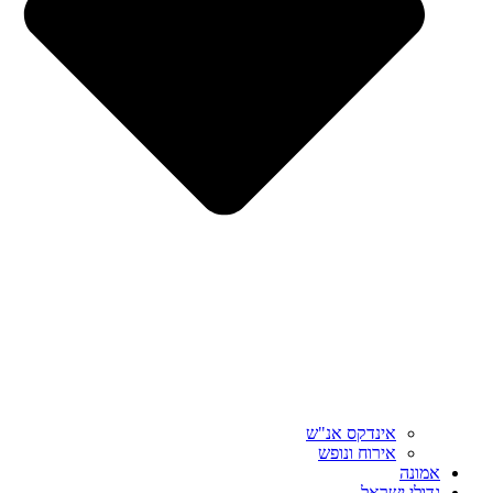
אינדקס אנ"ש
אירוח ונופש
אמונה
גדולי ישראל