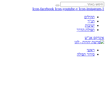
Icon-facebook
Icon-youtube-v
Icon-instagram-1
תהילים
תנ"ך
ישיבות
תפילת הדרך
אינדקס אנ"ש
ראשי
סידור תפילה