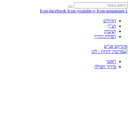
Icon-facebook
Icon-youtube-v
Icon-instagram-1
תהילים
תנ"ך
ישיבות
תפילת הדרך
אינדקס אנ"ש
ראשי
סידור תפילה