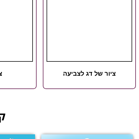
ציור של דג לצביעה
צ
קט