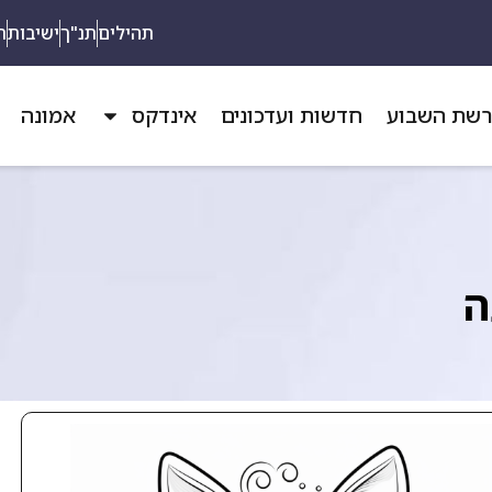
תהילים
תנ"ך
ישיבות
ת
שת השבוע
חדשות ועדכונים
אינדקס
אמונה
ה