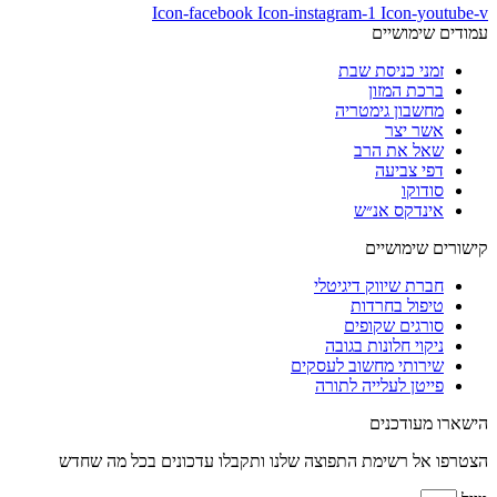
Icon-facebook
Icon-instagram-1
Icon-youtube-v
עמודים שימושיים
זמני כניסת שבת
ברכת המזון
מחשבון גימטריה
אשר יצר
שאל את הרב
דפי צביעה
סודוקו
אינדקס אנ״ש
קישורים שימושיים
חברת שיווק דיגיטלי
טיפול בחרדות
סורגים שקופים
ניקוי חלונות בגובה
שירותי מחשוב לעסקים
פייטן לעלייה לתורה
הישארו מעודכנים
הצטרפו אל רשימת התפוצה שלנו ותקבלו עדכונים בכל מה שחדש