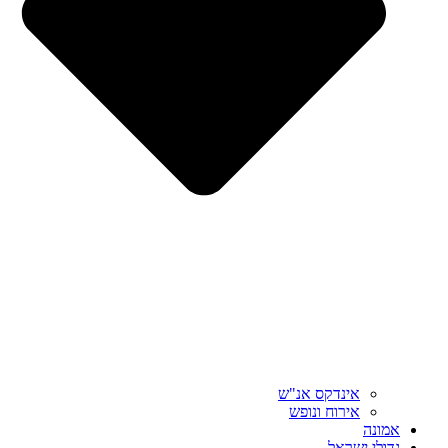
אינדקס אנ"ש
אירוח ונופש
אמונה
גדולי ישראל