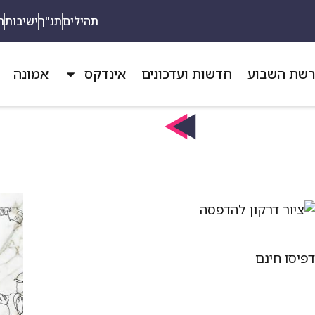
תהילים
תנ"ך
ישיבות
ת
שת השבוע
חדשות ועדכונים
אינדקס
אמונה
פיסו חינם