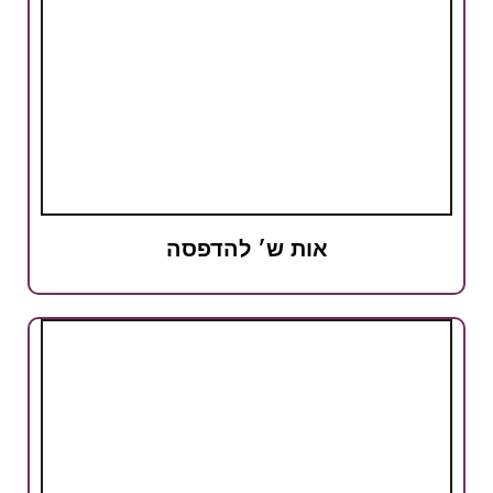
אות ש׳ להדפסה