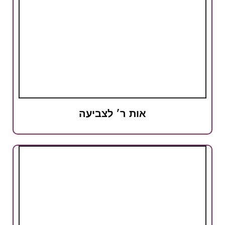
אות ר׳ לצביעה