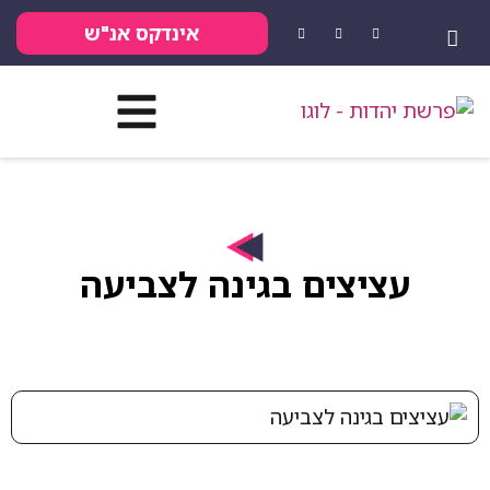
אינדקס אנ"ש
יצים בגינה לצביעה