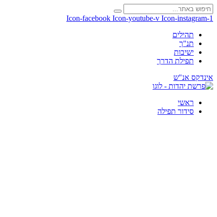
Icon-facebook
Icon-youtube-v
Icon-instagram-1
תהילים
תנ"ך
ישיבות
תפילת הדרך
אינדקס אנ"ש
ראשי
סידור תפילה