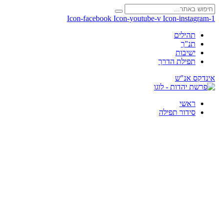
Icon-facebook
Icon-youtube-v
Icon-instagram-1
תהילים
תנ"ך
ישיבות
תפילת הדרך
אינדקס אנ"ש
ראשי
סידור תפילה