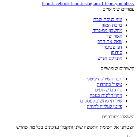
Icon-facebook
Icon-instagram-1
Icon-youtube-v
עמודים שימושיים
זמני כניסת שבת
ברכת המזון
מחשבון גימטריה
אשר יצר
שאל את הרב
דפי צביעה
סודוקו
אינדקס אנ״ש
קישורים שימושיים
חברת שיווק דיגיטלי
טיפול בחרדות
סורגים שקופים
ניקוי חלונות בגובה
שירותי מחשוב לעסקים
פייטן לעלייה לתורה
הישארו מעודכנים
הצטרפו אל רשימת התפוצה שלנו ותקבלו עדכונים בכל מה שחדש