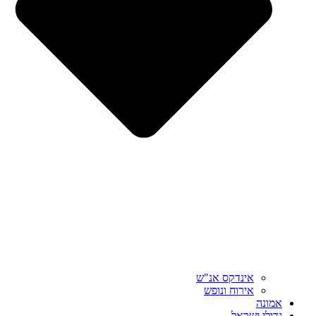
אינדקס אנ"ש
אירוח ונופש
אמונה
גדולי ישראל