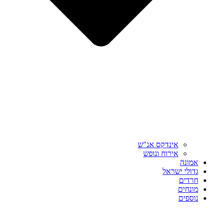
אינדקס אנ"ש
אירוח ונופש
אמונה
גדולי ישראל
חרדים
מונחים
נוספים