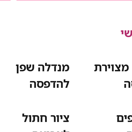
י
מצוירת
מנדלה שפן
ה
להדפסה
פים
ציור חתול