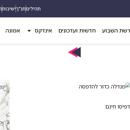
תהילים
תנ"ך
ישיבות
ת
שת השבוע
חדשות ועדכונים
אינדקס
אמונה
פיסו חינם