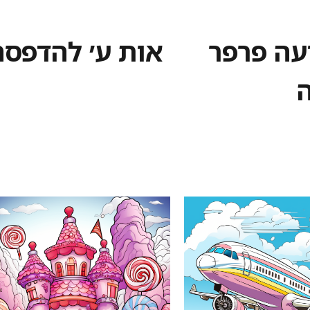
עה פרפר
אות ע׳ להדפסה