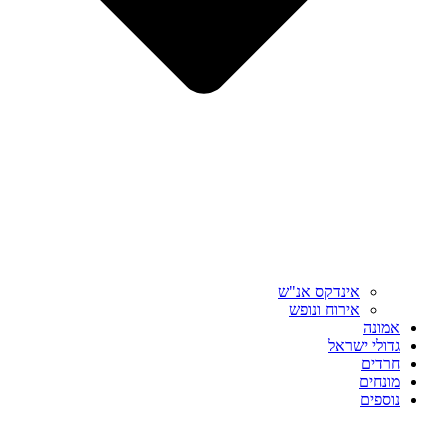
אינדקס אנ"ש
אירוח ונופש
אמונה
גדולי ישראל
חרדים
מונחים
נוספים