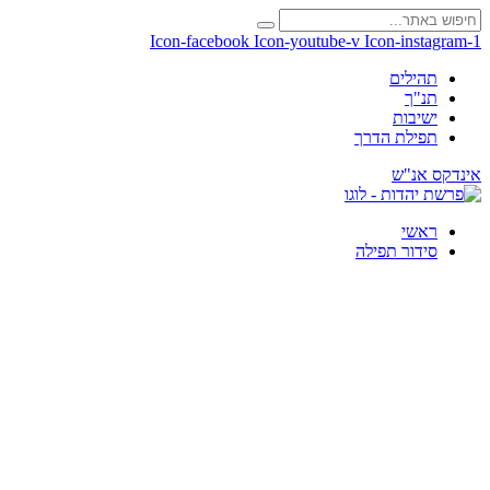
Icon-facebook
Icon-youtube-v
Icon-instagram-1
תהילים
תנ"ך
ישיבות
תפילת הדרך
אינדקס אנ"ש
ראשי
סידור תפילה