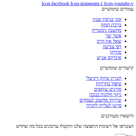
Icon-facebook
Icon-instagram-1
Icon-youtube-v
עמודים שימושיים
זמני כניסת שבת
ברכת המזון
מחשבון גימטריה
אשר יצר
שאל את הרב
דפי צביעה
סודוקו
אינדקס אנ״ש
קישורים שימושיים
חברת שיווק דיגיטלי
טיפול בחרדות
סורגים שקופים
ניקוי חלונות בגובה
שירותי מחשוב לעסקים
פייטן לעלייה לתורה
הישארו מעודכנים
הצטרפו אל רשימת התפוצה שלנו ותקבלו עדכונים בכל מה שחדש