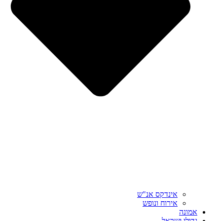
אינדקס אנ"ש
אירוח ונופש
אמונה
גדולי ישראל