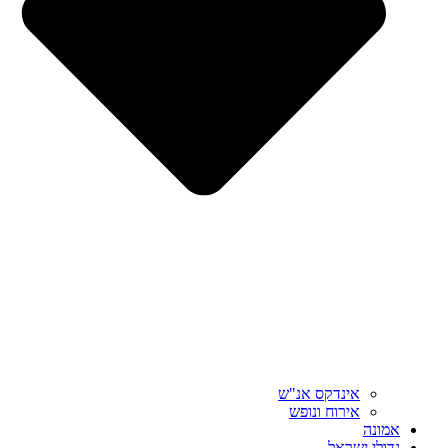
אינדקס אנ"ש
אירוח ונופש
אמונה
גדולי ישראל