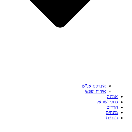
אינדקס אנ"ש
אירוח ונופש
אמונה
גדולי ישראל
חרדים
מונחים
נוספים