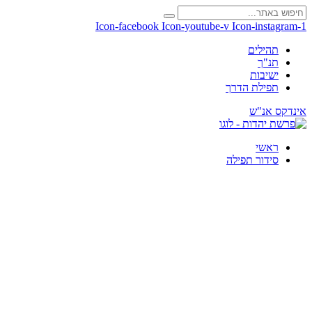
Icon-facebook
Icon-youtube-v
Icon-instagram-1
תהילים
תנ"ך
ישיבות
תפילת הדרך
אינדקס אנ"ש
ראשי
סידור תפילה