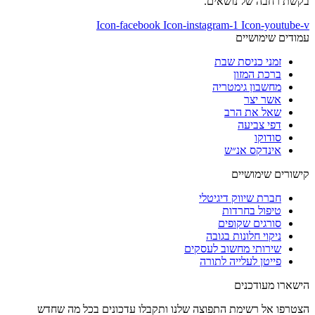
בקשת רחבה של נושאים.
Icon-facebook
Icon-instagram-1
Icon-youtube-v
עמודים שימושיים
זמני כניסת שבת
ברכת המזון
מחשבון גימטריה
אשר יצר
שאל את הרב
דפי צביעה
סודוקו
אינדקס אנ״ש
קישורים שימושיים
חברת שיווק דיגיטלי
טיפול בחרדות
סורגים שקופים
ניקוי חלונות בגובה
שירותי מחשוב לעסקים
פייטן לעלייה לתורה
הישארו מעודכנים
הצטרפו אל רשימת התפוצה שלנו ותקבלו עדכונים בכל מה שחדש